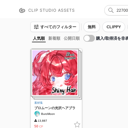
CLIP STUDIO ASSETS
すべてのフィルター
無料
CLIPPY
購入/取得済を非
人気順
新着順
公開日順
素材集
ブロムーンの光沢ヘアブラ
シセット
BuroMoon
13,887
50
CP