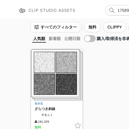
CLIP STUDIO ASSETS
すべてのフィルター
無料
CLIPPY
購入/取得済を非
人気順
新着順
公開日順
素材集
ざらつき斜線
やまふく
191,325
無料