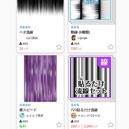
画像素材
素材集
ベタ流線
動線 (6種類)
山口貴由
Ligogle
894
868
10
150
CP
CP
画像素材
素材集
紫スピード
723貼るだけ流線
ルドルフ熊井
ナカシマ723ラボ
863
852
無料
200
2,000
G
CP