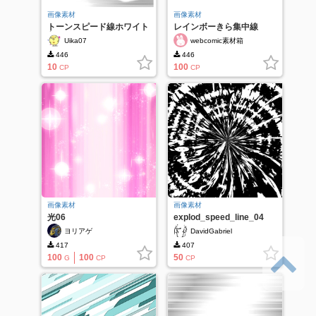
画像素材
画像素材
トーンスピード線ホワイト
レインボーきら集中線
入
Uika07
webcomic素材箱
446
446
10
100
CP
CP
画像素材
画像素材
光06
explod_speed_line_04
ヨリアゲ
DavidGabriel
417
407
100
100
50
G
CP
CP