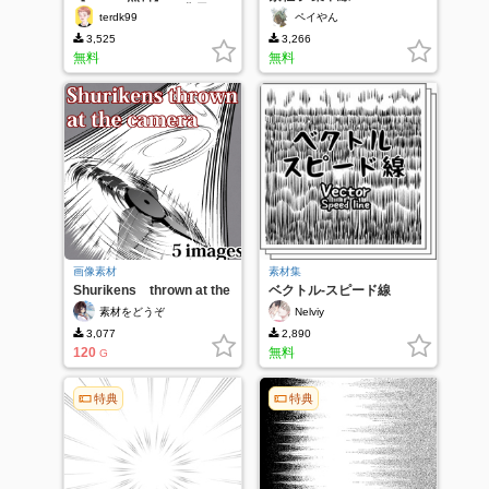
Webtoon SHOCK 背景
terdk99
ペイやん
3,525
3,266
無料
無料
画像素材
素材集
Shurikens thrown at the
ベクトル-スピード線
camera
素材をどうぞ
Nelviy
3,077
2,890
120
無料
G
特典
特典