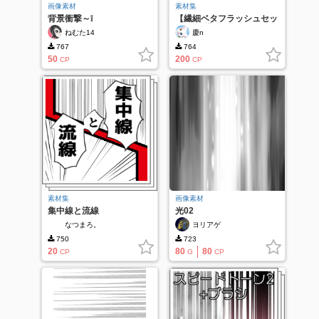
画像素材
素材集
背景衝撃～❕
【繊細ベタフラッシュセッ
ト-ペン描きストローク集
ねむた14
慶n
中線-1】
767
764
50
200
CP
CP
素材集
画像素材
集中線と流線
光02
なつまろ。
ヨリアゲ
750
723
20
80
80
CP
G
CP