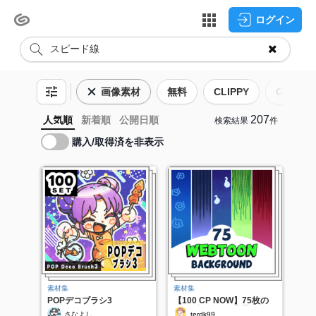
ログイン
画像素材
無料
CLIPPY
GOLD
207
人気順
新着順
公開日順
検索結果
件
購入/取得済を非表示
素材集
素材集
POPデコブラシ3
【100 CP NOW】75枚の
ウェブトゥーン背景画像
さなよし
terdk99