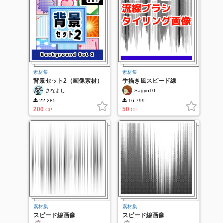
素材集
素材集
背景セット2（画像素材）
手描き風スピード線
さなよし
Sagyo10
22,285
16,799
200
50
CP
CP
素材集
素材集
スピード線画像
スピード線画像