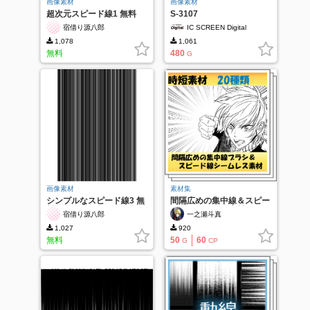
画像素材
画像素材
超次元スピード線1 無料
S-3107
宿借り源八郎
IC SCREEN Digital
1,078
1,061
無料
480
G
画像素材
素材集
シンプルなスピード線3 無
間隔広めの集中線＆スピー
料版
ド線シームレス素材 20種
宿借り源八郎
一之瀬斗真
類
1,027
920
無料
50
60
G
CP