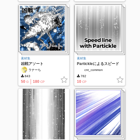
素材集
素材集
凶戦アソート
Partickleによるスピード
ライン
ラナーち
cnt_common
843
782
50
180
10
G
CP
CP