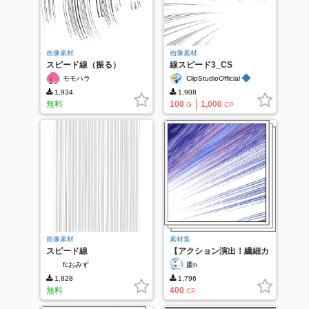
画像素材
画像素材
スピード線（振る）
線スピード3_CS
◆
モモハラ
ClipStudioOfficial
1,934
1,908
無料
100
1,000
G
CP
画像素材
素材集
スピード線
【アクション演出！繊細カ
ーブフラッシュセット-ペ
fcおみず
慶n
ン描きストローク集中
線-4】
1,828
1,796
無料
400
CP