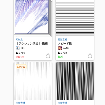
素材集
画像素材
【アクション演出！-繊細
スピード線
カーブショットセット-ペ
慶n
tzr10
ン描きストローク集中
線-5-】
1,766
1,703
400
無料
CP
特典
画像素材
画像素材