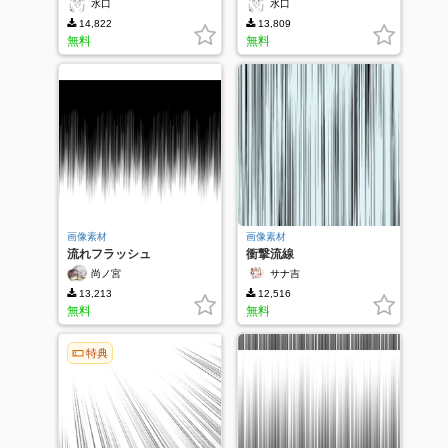
水口
水口
14,822
13,809
無料
無料
画像素材
画像素材
流れフラッシュ
衝撃流線
尚ノ宮
サナ吉
13,213
12,516
無料
無料
特典