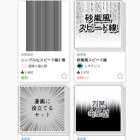
画像素材
素材集
シンプルなスピード線1 無
砂嵐風スピード線
料
宿借り源八郎
シマアジコ
1,402
1,372
無料
100
CP
素材集
素材集