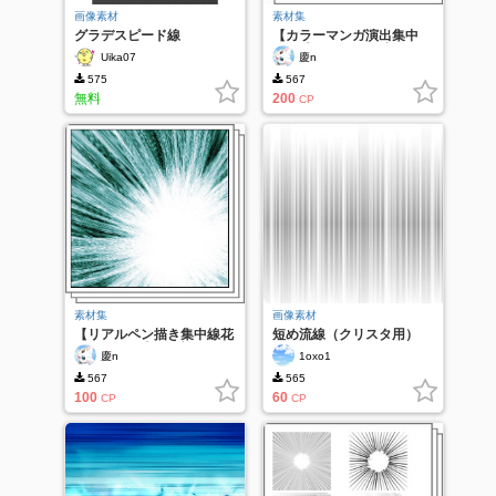
画像素材
素材集
グラデスピード線
【カラーマンガ演出集中
線！繊細グレー飛沫-ペン
Uika07
慶n
描きストローク集中線-6】
575
567
無料
200
CP
素材集
画像素材
【リアルペン描き集中線花
短め流線（クリスタ用）
フラッシュ光玉 ブラシと
慶n
1oxo1
トーンセット】
567
565
100
60
CP
CP