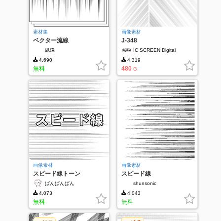
素材集
画像素材
ベクター流線
J-348
凪澤
IC SCREEN Digital
4,690
4,319
無料
480
G
画像素材
画像素材
スピード線トーン
スピード線
ぱんぱんぱん
shunsonic
4,073
4,043
無料
無料