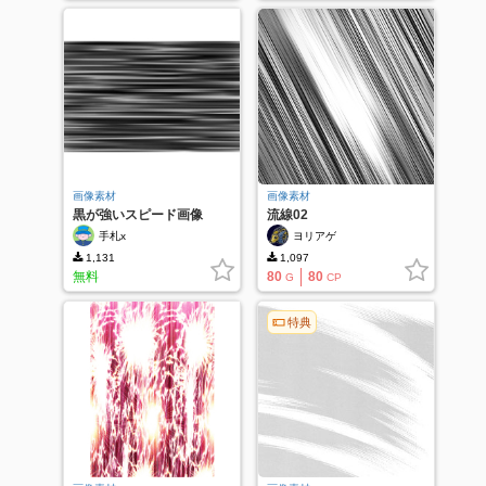
画像素材
画像素材
黒が強いスピード画像
流線02
手札x
ヨリアゲ
1,131
1,097
無料
80
80
G
CP
特典