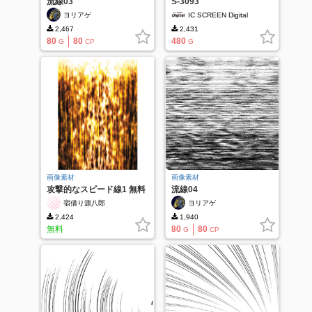
流線03
S-3093
ヨリアゲ
IC SCREEN Digital
2,467
2,431
80
80
480
G
CP
G
画像素材
画像素材
攻撃的なスピード線1 無料
流線04
版
宿借り源八郎
ヨリアゲ
2,424
1,940
無料
80
80
G
CP