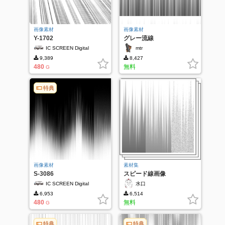
画像素材
画像素材
Y-1702
グレー流線
IC SCREEN Digital
mtr
9,389
8,427
480
無料
G
特典
画像素材
素材集
S-3086
スピード線画像
IC SCREEN Digital
水口
6,953
6,514
480
無料
G
特典
特典