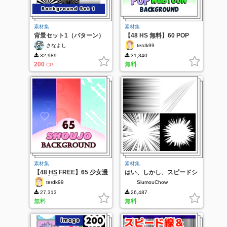
素材集
素材集
背景セット1（パターン）
【48 HS 無料】60 POP
Webtoon背景
さなよし
terdk99
32,989
31,340
200
無料
CP
素材集
素材集
【48 HS FREE】65 少女漫
はい、しかし、スピードシ
画の背景
リーズ。
terdk99
SiumouChow
27,313
26,487
無料
無料