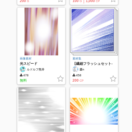
200
100
1,000
G
G
CP
画像素材
素材集
光スピード
【繊細フラッシュセット-
ペン描きストローク集中
ルドルフ熊井
慶n
線-2】
478
458
無料
200
CP