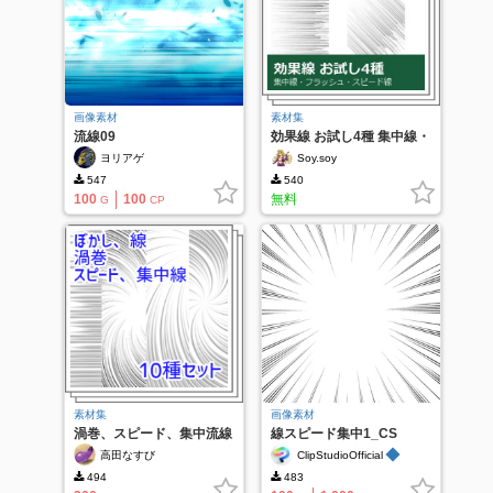
画像素材
素材集
流線09
効果線 お試し4種 集中線・
ベタフラッシュ・スピード
ヨリアゲ
Soy.soy
線
547
540
100
100
無料
G
CP
素材集
画像素材
渦巻、スピード、集中流線
線スピード集中1_CS
10種セット
◆
高田なすび
ClipStudioOfficial
494
483