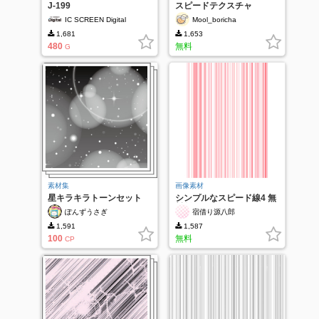
J-199
スピードテクスチャ
IC SCREEN Digital
Mool_boricha
1,681
1,653
480
無料
G
素材集
画像素材
星キラキラトーンセット
シンプルなスピード線4 無
料版
ぽんずうさぎ
宿借り源八郎
1,591
1,587
100
無料
CP