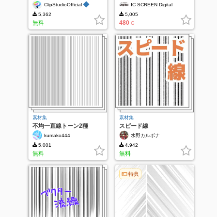
◆
ClipStudioOfficial
IC SCREEN Digital
5,362
5,005
無料
480
G
素材集
素材集
不均一直線トーン2種
スピード線
kumako444
水野カルボナ
5,001
4,942
無料
無料
特典