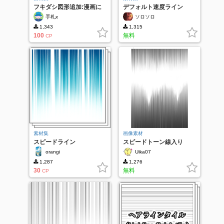
フキダシ図形追加:漫画に
デフォルト速度ライン
役立てるセット
手札x
ソロソロ
1,343
1,315
100
無料
CP
素材集
画像素材
スピードライン
スピードトーン線入り
orangi
Uika07
1,287
1,276
30
無料
CP