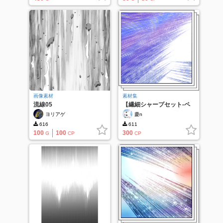
画像素材
素材集
流線05
【繊細シャープセット-ペ
ン描きストローク集中
ヨリアゲ
慶n
線-3】
616
611
100
100
300
G
CP
CP