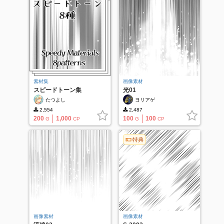
素材集
画像素材
スピードトーン集
光01
たつよし
ヨリアゲ
2,554
2,487
200
1,000
100
100
G
CP
G
CP
特典
画像素材
画像素材