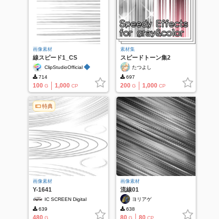
画像素材
素材集
線スピード1_CS
スピードトーン集2
◆
ClipStudioOfficial
たつよし
714
697
100
1,000
200
1,000
G
CP
G
CP
特典
画像素材
画像素材
Y-1641
流線01
IC SCREEN Digital
ヨリアゲ
639
638
480
80
80
G
G
CP