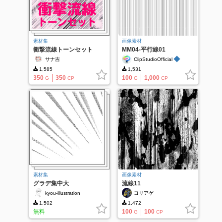
素材集
画像素材
衝撃流線トーンセット
MM04-平行線01
◆
サナ吉
ClipStudioOfficial
1,585
1,531
350
350
100
1,000
G
CP
G
CP
素材集
画像素材
グラデ集中大
流線11
kyou-illustration
ヨリアゲ
1,502
1,472
無料
100
100
G
CP