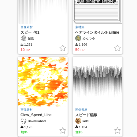
画像素材
素材集
スピード01
ヘアラインタイル(Hairline
finish tile)
越也
めんつゆ
1,271
1,196
10
50
CP
CP
画像素材
画像素材
Glow_Speed_Line
スピード縦線
DavidGabriel
lodd
1,193
1,134
無料
無料