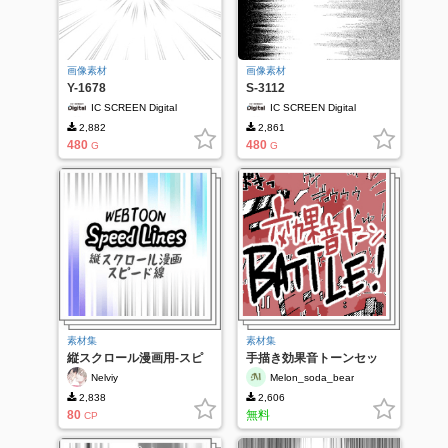
画像素材
画像素材
Y-1678
S-3112
IC SCREEN Digital
IC SCREEN Digital
2,882
2,861
480
480
G
G
素材集
素材集
縦スクロール漫画用-スピ
手描き効果音トーンセッ
ード線
ト バトル
Nelviy
Melon_soda_bear
2,838
2,606
80
無料
CP