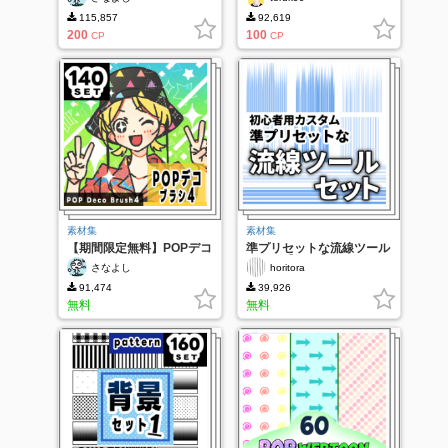
115,857
92,619
200
100
CP
CP
素材集
素材集
【期間限定無料】POPデコ
準プリセットな流線ツール
ブラシ4
セット【ver2】
さなよし
horitora
91,474
39,926
無料
無料