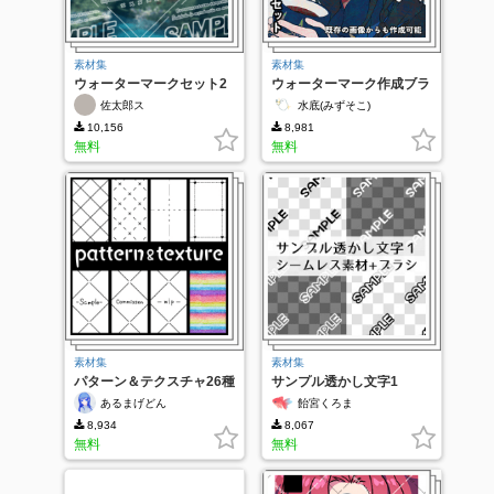
素材集
素材集
ウォーターマークセット2
ウォーターマーク作成ブラ
シ＆オートアクション
佐太郎ス
水底(みずそこ)
10,156
8,981
無料
無料
素材集
素材集
パターン＆テクスチャ26種
サンプル透かし文字1
あるまげどん
飴宮くろま
8,934
8,067
無料
無料