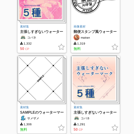
素材集
画像素材
主張しすぎないウォーター
郵便スタンプ風ウォーター
マーク５種②
マーク
コバネ
mairan
1,332
1,319
50
無料
CP
素材集
素材集
SAMPLEのウォーターマー
主張しすぎないウォーター
ク4種
マーク５種
サメザメ
コバネ
1,306
1,291
無料
50
CP