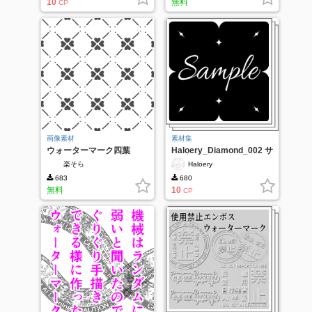
10
無料
CP
画像素材
素材集
ウォーターマーク四葉
Haloery_Diamond_002 サ
ンプルウォーターマーク
楽そら
Haloery
683
680
無料
10
CP