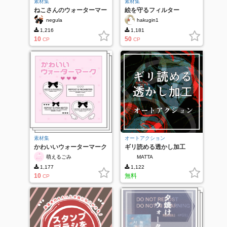
素材集
素材集
ねこさんのウォーターマー
絵を守るフィルター
ク
negula
hakugin1
1,216
1,181
10
50
CP
CP
素材集
オートアクション
かわいいウォーターマーク
ギリ読める透かし加工
萌えるごみ
MATTA
1,177
1,122
10
無料
CP