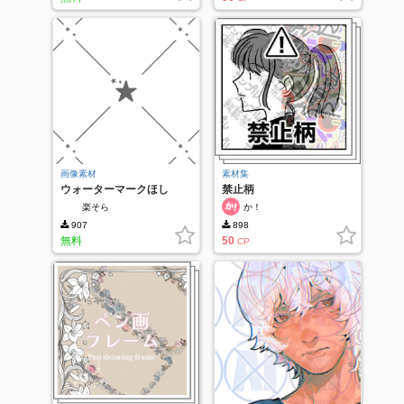
画像素材
素材集
ウォーターマークほし
禁止柄
楽そら
か！
907
898
無料
50
CP