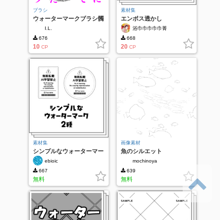
ブラシ
素材集
ウォーターマークブラシ髑
エンボス透かし
髏
I.L.
浴巾巾巾巾巾菁
676
668
10
20
CP
CP
素材集
画像素材
シンプルなウォーターマー
魚のシルエット
ク
ebioic
mochinoya
667
639
無料
無料