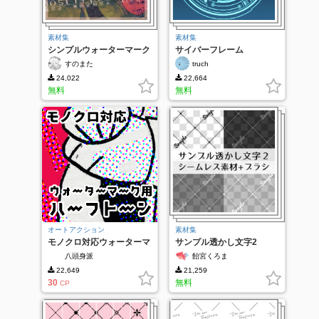
素材集
素材集
シンプルウォーターマーク
サイバーフレーム
すのまた
truch
24,022
22,664
無料
無料
オートアクション
素材集
モノクロ対応ウォーターマ
サンプル透かし文字2
ーク用カラーハーフトーン
八頭身派
飴宮くろま
22,649
21,259
30
無料
CP