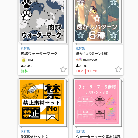
素材集
素材集
肉球ウォーターマーク
透かしパターン6種
lilija
mamy6o6
3,352
3,187
無料
10
10
G
CP
素材集
素材集
NG素材セット２
ウォーターマーク素材18種