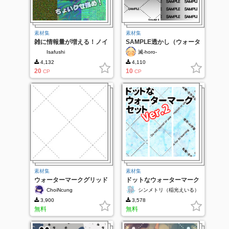
素材集
素材集
雑に情報量が増える！ノイ
SAMPLE透かし（ウォータ
ズテクスチャ素材集
ーマーク）
Isafushi
滅-horo-
4,132
4,110
20
10
CP
CP
素材集
素材集
ウォーターマークグリッド
ドットなウォーターマーク
セット・Ver.2
ChoiNcung
シンメトリ（稲光えいる）
3,900
3,578
無料
無料