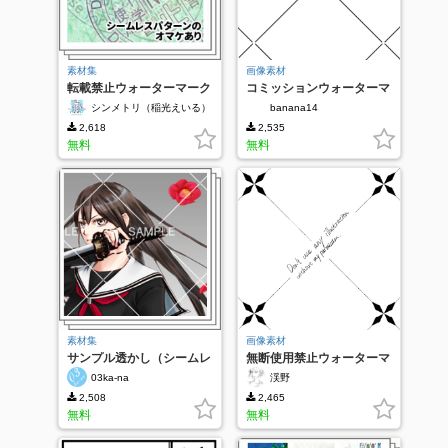
素材集
画像素材
転載禁止ウォーターマーク
コミッションウォーターマ
ーク
シンメトリ（稲光えいる）
banana14
2,618
2,535
無料
無料
素材集
画像素材
サンプル透かし（シームレ
無断使用禁止ウォーターマ
ス）
ーク
03ka-na
渓野
2,508
2,465
無料
無料