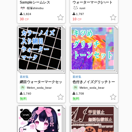
Sampleシームレス
ウォーターマーク(ハート
バージョン)
桜塚shinobu
ruxri
1,824
1,797
30
10
CP
CP
素材集
素材集
網目ウォーターマークセッ
色付きノイズグリッチトー
ト
ンセット
Melon_soda_bear
Melon_soda_bear
1,740
1,708
無料
無料