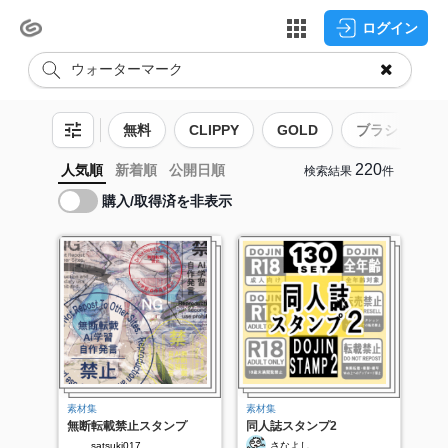
ログイン
無料
CLIPPY
GOLD
ブラシ
220
人気順
新着順
公開日順
検索結果
件
購入/取得済を非表示
素材集
素材集
無断転載禁止スタンプ
同人誌スタンプ2
satsuki017
さなよし