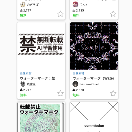
のぎそば
てんす
2,777
2,735
無料
無料
画像素材
画像素材
ウォーターマーク：禁
ウォーターマーク（Water
mark）
残党座
Ifrinn/maGmel
2,717
2,670
無料
無料