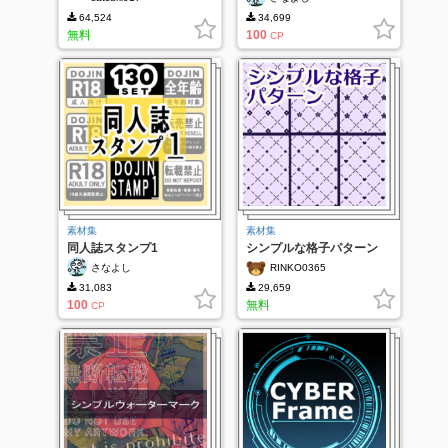
64,524
34,699
無料
100
CP
素材集
素材集
同人誌スタンプ1
シンプルな格子パターン
さなよし
RINKO0365
31,083
29,659
100
無料
CP