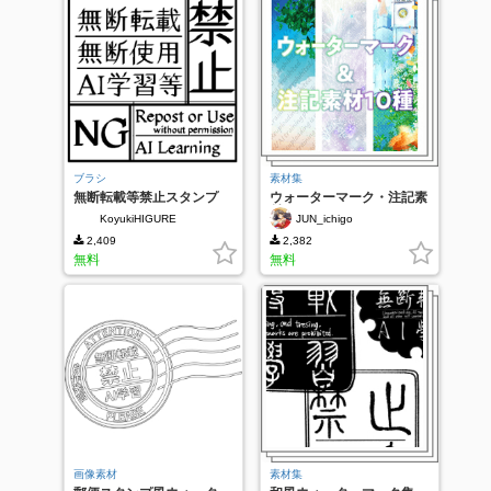
ブラシ
素材集
無断転載等禁止スタンプ
ウォーターマーク・注記素
材
KoyukiHIGURE
JUN_ichigo
2,409
2,382
無料
無料
画像素材
素材集