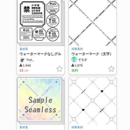
素材集
画像素材
ウォーターマークなしグル
ウォーターマーク（文字）
ープ - 中断のないAI学習
Yuyi_
するぎ
(詳細)
1,949
1,876
10
無料
CP
素材集
画像素材