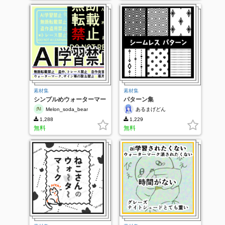
素材集
素材集
シンプルめウォーターマー
パターン集
クセット
Melon_soda_bear
あるまげどん
1,288
1,229
無料
無料