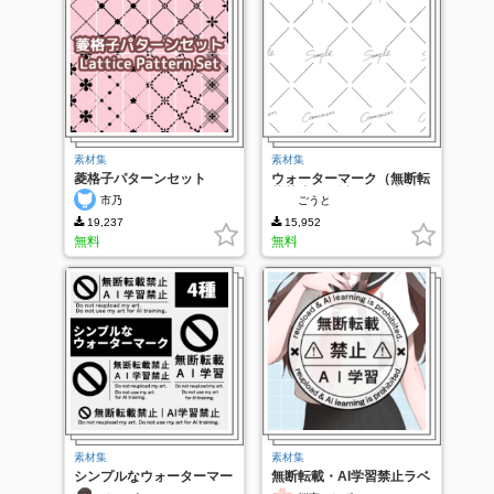
素材集
素材集
菱格子パターンセット
ウォーターマーク（無断転
載禁止用の透かし）素材集
市乃
ごうと
19,237
15,952
無料
無料
素材集
素材集
シンプルなウォーターマー
無断転載・AI学習禁止ラベ
ク
ル