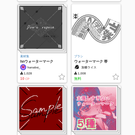
素材集
ブラシ
hnウォーターマーク
ウォーターマーク 帯
（黒）
hanabsi_
加糖ライス
1,028
1,008
10
無料
CP