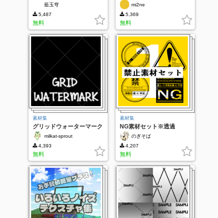
リスタ特別仕様版)
（漫画向け）
藍玉穹
mi2ne
5,487
5,369
無料
無料
素材集
素材集
グリッドウォーターマーク
NG素材セット※透過
milkat-sprout
のぎそば
4,393
4,207
無料
無料