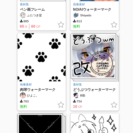
素材集
画像素材
ペン画フレーム
NO/AIウォーターマーク
ふたつき堂
Shiyado
885
813
60
60
無料
G
CP
画像素材
素材集
肉球ウォーターマーク
どうぶつウォーターマーク
改
ひよこ。
B助
763
754
無料
10
CP