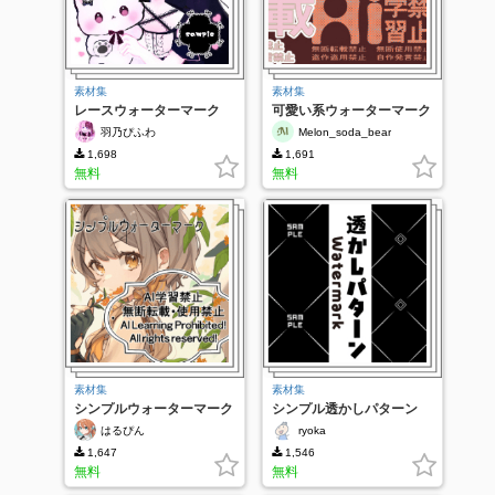
素材集
素材集
レースウォーターマーク
可愛い系ウォーターマーク
セット
羽乃ぴふわ
Melon_soda_bear
1,698
1,691
無料
無料
素材集
素材集
シンプルウォーターマーク
シンプル透かしパターン
はるぴん
ryoka
1,647
1,546
無料
無料