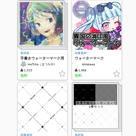
素材集
画像素材
手書きウォーターマーク用
ウォーターマーク
虹色ペン&モノクロ化アク
maTcha（まつちや）
shirataaa
ション
1,515
1,484
無料
無料
画像素材
素材集