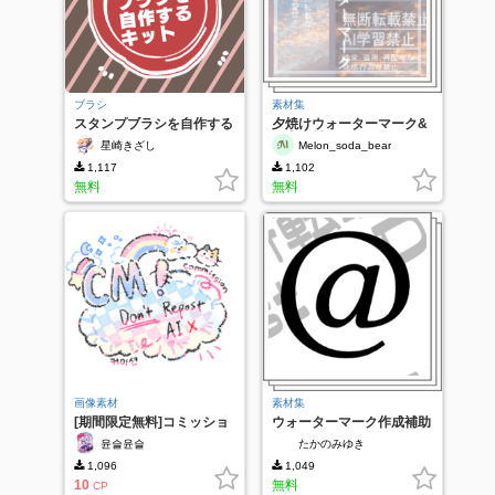
ブラシ
素材集
スタンプブラシを自作する
夕焼けウォーターマーク&
キット
写真素材
星崎きざし
Melon_soda_bear
1,117
1,102
無料
無料
画像素材
素材集
[期間限定無料]コミッショ
ウォーターマーク作成補助
ンウォーターマーク
윤슬윤슬
たかのみゆき
1,096
1,049
10
無料
CP