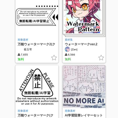
画像素材
素材集
万能ウォーターマーク2(ク
ウォーターマークver.2
リスタ特別仕様版)
藍玉穹
[Zan]
7,655
6,566
無料
無料
画像素材
画像素材
万能ウォーターマーク(ク
AI学習阻害レイヤーセット