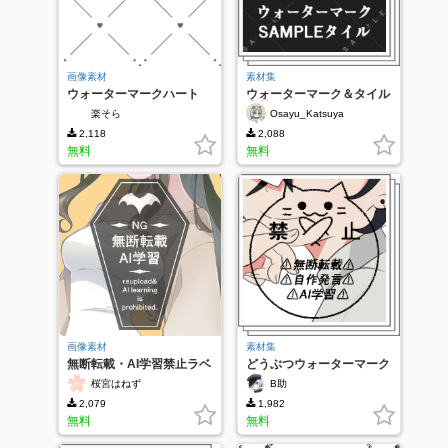
画像素材
素材集
ウォーターマークハート
ウォーターマーク＆タイル
素材
楽そら
Osayu_Katsuya
2,118
2,088
無料
無料
画像素材
素材集
無断転載・AI学習禁止ラベ
どうぶつウォーターマーク
ル
桜宮はねず
B助
2,079
1,982
無料
無料