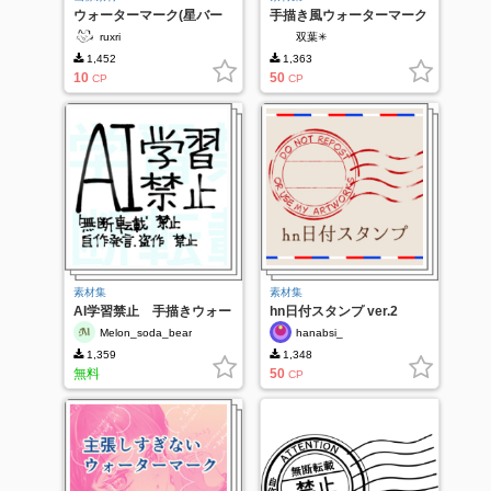
ウォーターマーク(星バー
手描き風ウォーターマーク
ジョン)
セット
ruxri
双葉✳︎
1,452
1,363
10
50
CP
CP
素材集
素材集
AI学習禁止 手描きウォー
hn日付スタンプ ver.2
ターマーク
Melon_soda_bear
hanabsi_
1,359
1,348
無料
50
CP