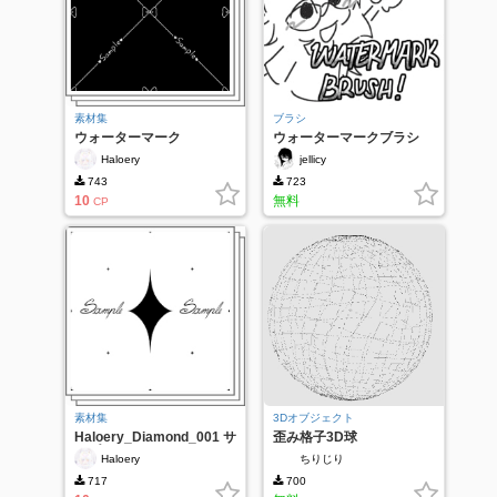
素材集
ブラシ
ウォーターマーク
ウォーターマークブラシ
☆~
Haloery
jellicy
743
723
10
無料
CP
素材集
3Dオブジェクト
Haloery_Diamond_001 サ
歪み格子3D球
ンプルウォーターマーク
Haloery
ちりじり
717
700