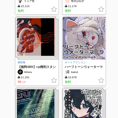
イェア色
桜宮はねず
15,110
11,176
無料
無料
素材集
オートアクション
【無料48H】cp権利スタン
ハーフトーンウォーターマ
プ
ークv2 (Halftone-
Hōtɑru
ksiind
Wartermark)
11,161
10,678
50
無料
CP