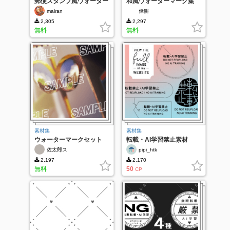
郵便スタンプ風ウォーター
和風ウォーターマーク集
マーク黒縁
mairan
倖餠
2,305
2,297
無料
無料
素材集
素材集
ウォーターマークセット
転載・AI学習禁止素材
佐太郎ス
pipi_htk
2,197
2,170
無料
50
CP