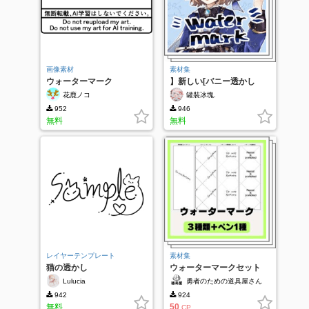
画像素材
素材集
ウォーターマーク
】新しい[バニー透かし
花鹿ノコ
罐裝冰塊.
952
946
無料
無料
レイヤーテンプレート
素材集
猫の透かし
ウォーターマークセット
Lulucia
勇者のための道具屋さん
942
924
無料
50
CP