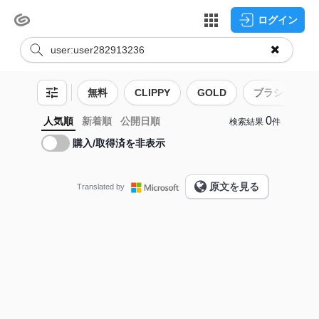
ログイン
無料
CLIPPY
GOLD
ブラシ
0
人気順
新着順
公開日順
検索結果
件
購入/取得済を非表示
原文を見る
Translated by