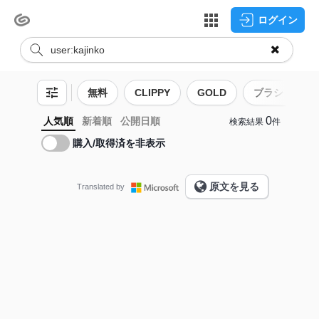
ログイン
無料
CLIPPY
GOLD
ブラシ
0
人気順
新着順
公開日順
検索結果
件
購入/取得済を非表示
原文を見る
Translated by