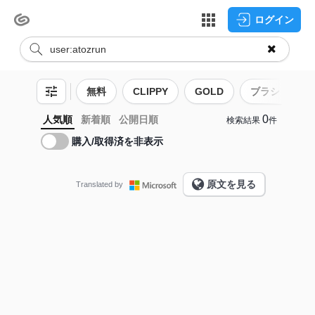
ログイン
無料
CLIPPY
GOLD
ブラシ
0
人気順
新着順
公開日順
検索結果
件
購入/取得済を非表示
原文を見る
Translated by