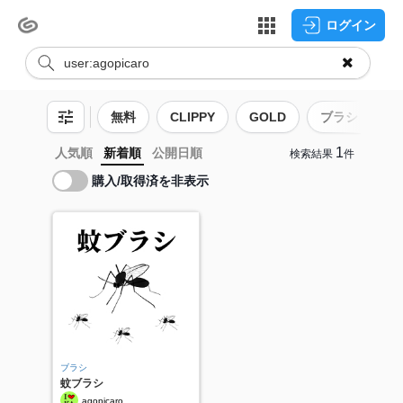
ログイン
無料
CLIPPY
GOLD
ブラシ
1
人気順
新着順
公開日順
検索結果
件
購入/取得済を非表示
ブラシ
蚊ブラシ
agopicaro