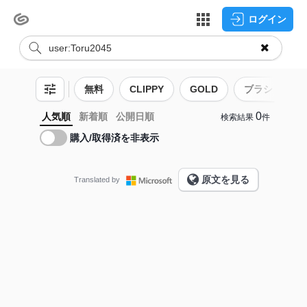
ログイン
無料
CLIPPY
GOLD
ブラシ
0
人気順
新着順
公開日順
検索結果
件
購入/取得済を非表示
原文を見る
Translated by