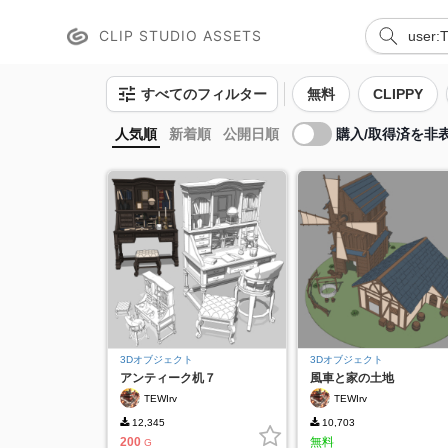
CLIP STUDIO ASSETS
すべてのフィルター
無料
CLIPPY
購入/取得済を非
人気順
新着順
公開日順
3Dオブジェクト
3Dオブジェクト
アンティーク机７
風車と家の土地
TEWIrv
TEWIrv
12,345
10,703
200
無料
G