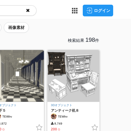
ログイン
画像素材
198
検索結果
件
Dオブジェクト
3Dオブジェクト
下５
アンティーク机８
TEWIrv
TEWIrv
,872
8,749
0
200
G
G