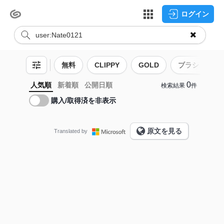
ログイン
無料
CLIPPY
GOLD
ブラシ
0
人気順
新着順
公開日順
検索結果
件
購入/取得済を非表示
原文を見る
Translated by