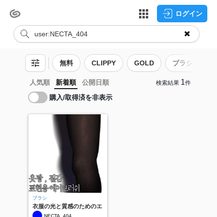
ログイン
無料
CLIPPY
GOLD
ブラシ
1
人気順
新着順
公開日順
検索結果
件
購入/取得済を非表示
ブラシ
衣服の光と質感のためのエ
アブラシ
NECTA_404