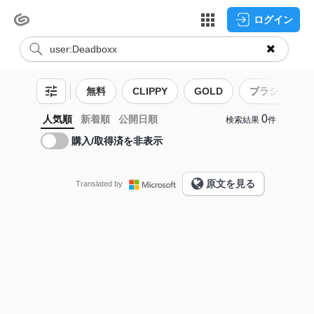
ログイン
無料
CLIPPY
GOLD
ブラシ
0
人気順
新着順
公開日順
検索結果
件
購入/取得済を非表示
原文を見る
Translated by