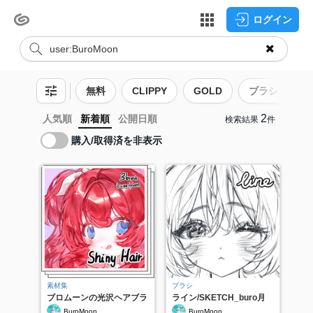
ログイン
無料
CLIPPY
GOLD
ブラシ
2
人気順
新着順
公開日順
検索結果
件
購入/取得済を非表示
素材集
ブラシ
ブロムーンの光沢ヘアブラ
ライン/SKETCH_buro月
シセット
BuroMoon
BuroMoon