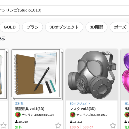
GOLD
ブラシ
3Dオブジェクト
3D頭部
ポーズ
表示
素材集
3Dオブジェクト
3
筆記用具 vol.1(3D)
マスク vol.3(3D)
風船
ナシリンゴ(Studio1010)
ナシリンゴ(Studio1010)
25,055
18,218
1
無料
100
500
無
G
CP