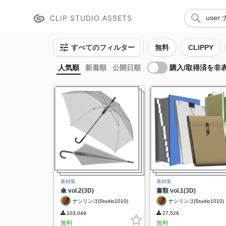
CLIP STUDIO ASSETS
すべてのフィルター
無料
CLIPPY
購入/取得済を非
人気順
新着順
公開日順
素材集
素材集
傘 vol.2(3D)
書類 vol.1(3D)
ナシリンゴ(Studio1010)
ナシリンゴ(Studio1010)
103,049
27,526
無料
無料