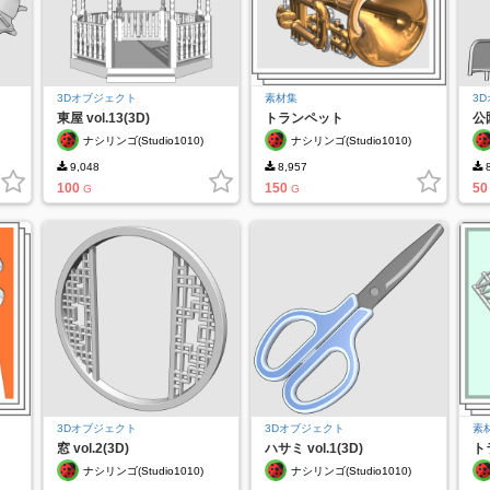
3Dオブジェクト
素材集
3
東屋 vol.13(3D)
トランペット
公園
vol.1(3D/pose)
ナシリンゴ(Studio1010)
ナシリンゴ(Studio1010)
9,048
8,957
8
100
150
50
G
G
3Dオブジェクト
3Dオブジェクト
素
窓 vol.2(3D)
ハサミ vol.1(3D)
トラ
ナシリンゴ(Studio1010)
ナシリンゴ(Studio1010)