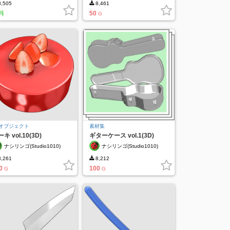
,505
8,461
料
50
G
Dオブジェクト
素材集
キ vol.10(3D)
ギターケース vol.1(3D)
ナシリンゴ(Studio1010)
ナシリンゴ(Studio1010)
,261
8,212
0
100
G
G