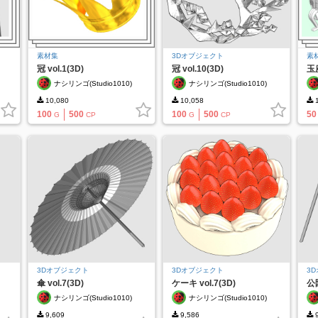
素材集
3Dオブジェクト
素
冠 vol.1(3D)
冠 vol.10(3D)
玉座
ナシリンゴ(Studio1010)
ナシリンゴ(Studio1010)
10,080
10,058
1
100
500
100
500
50
G
CP
G
CP
3Dオブジェクト
3Dオブジェクト
3
傘 vol.7(3D)
ケーキ vol.7(3D)
公園
ナシリンゴ(Studio1010)
ナシリンゴ(Studio1010)
9,609
9,586
9