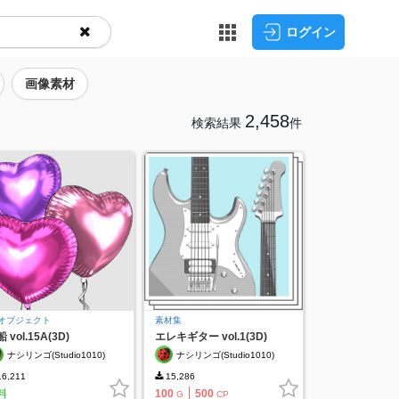
ログイン
画像素材
2,458
検索結果
件
Dオブジェクト
素材集
 vol.15A(3D)
エレキギター vol.1(3D)
ナシリンゴ(Studio1010)
ナシリンゴ(Studio1010)
6,211
15,286
料
100
500
G
CP