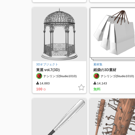
3Dオブジェクト
素材集
東屋 vol.7(3D)
紙袋の3D素材
ナシリンゴ(Studio1010)
ナシリンゴ(Studio1010)
14,683
14,143
100
無料
G