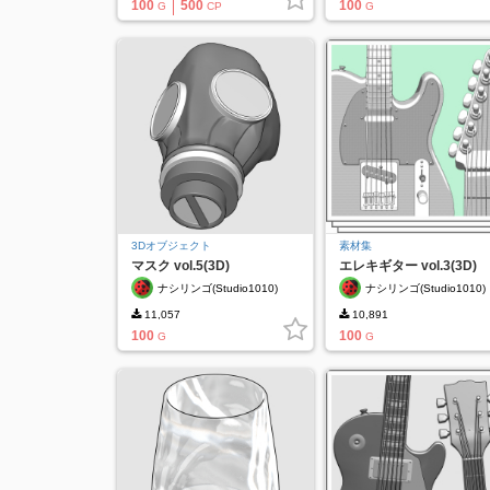
100
500
100
G
CP
G
3Dオブジェクト
素材集
マスク vol.5(3D)
エレキギター vol.3(3D)
ナシリンゴ(Studio1010)
ナシリンゴ(Studio1010)
11,057
10,891
100
100
G
G