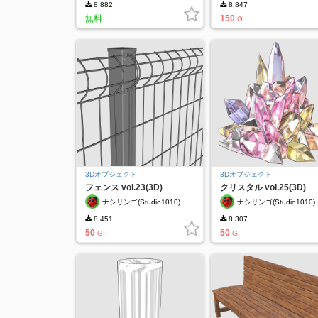
8,882
8,847
無料
150
G
3Dオブジェクト
3Dオブジェクト
フェンス vol.23(3D)
クリスタル vol.25(3D)
ナシリンゴ(Studio1010)
ナシリンゴ(Studio1010)
8,451
8,307
50
50
G
G