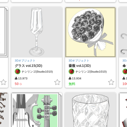
3Dオブジェクト
3Dオブジェクト
3
グラス vol.15(3D)
薔薇 vol.1(3D)
傘 
ナシリンゴ(Studio1010)
ナシリンゴ(Studio1010)
13,973
13,934
1
50
無料
10
G