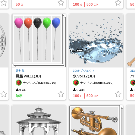
50
100
500
50
G
G
CP
素材集
3Dオブジェクト
3
風船 vol.11(3D)
水 vol.12(3D)
バッ
ナシリンゴ(Studio1010)
ナシリンゴ(Studio1010)
9,448
9,438
9
無料
100
500
50
G
CP