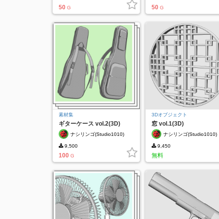
50
50
G
G
素材集
3Dオブジェクト
ギターケース vol.2(3D)
窓 vol.1(3D)
ナシリンゴ(Studio1010)
ナシリンゴ(Studio1010)
9,500
9,450
100
無料
G