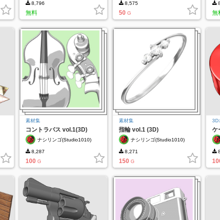
8,796
8,575
8
無料
50
無
G
素材集
素材集
3
コントラバス vol.1(3D)
指輪 vol.1 (3D)
ケー
ナシリンゴ(Studio1010)
ナシリンゴ(Studio1010)
8,287
8,271
8
100
150
10
G
G