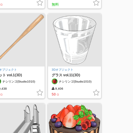
無料
G
Dオブジェクト
3Dオブジェクト
ト vol.1(3D)
グラス vol.11(3D)
ナシリンゴ(Studio1010)
ナシリンゴ(Studio1010)
,438
9,406
50
G
G