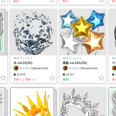
50
50
50
G
G
3Dオブジェクト
3Dオブジェクト
3
水 vol.10(3D)
風船 vol.16A(3D)
マス
ナシリンゴ(Studio1010)
ナシリンゴ(Studio1010)
10,878
10,517
1
100
500
無料
50
G
CP