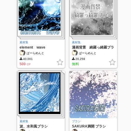
素材集
素材集
element wave
漫画背景 綺羅っ綺羅ブラ
シ
ぱーらめんと
ぱーらめんと
40,001
20,259
500
無料
CP
素材集
ブラシ
波、水和風ブラシ
SAKURA満開 ブラシ