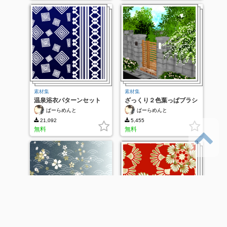
素材集
素材集
温泉浴衣パターンセット
ざっくり２色葉っぱブラシ
ぱーらめんと
ぱーらめんと
21,092
5,455
無料
無料