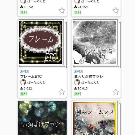
ぱーらめんと
ぱーらめんと
68,741
94,155
無料
無料
素材集
素材集
フレームETC
変わり点描ブラシ
ぱーらめんと
ぱーらめんと
6,622
10,015
無料
無料