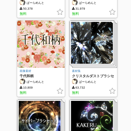
ぱーらめんと
ぱーらめんと
50,378
31,979
無料
無料
画像素材
素材集
千代和柄
クリスタルダストブラシセ
ット
ぱーらめんと
ぱーらめんと
10,809
63,732
無料
無料