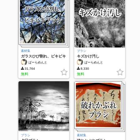
素材集
ブラシ
ガラスひび割れ、ピキピキ
キズかけ汚し
ブラシ
ぱーらめんと
ぱーらめんと
31,764
8,330
無料
無料
ブラシ
素材集