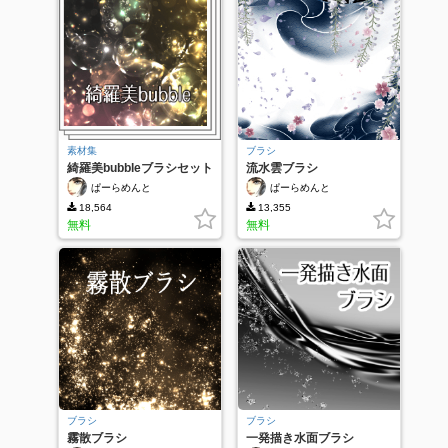
素材集
ブラシ
綺羅美bubbleブラシセット
流水雲ブラシ
ぱーらめんと
ぱーらめんと
18,564
13,355
無料
無料
ブラシ
ブラシ
霧散ブラシ
一発描き水面ブラシ