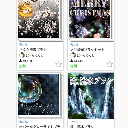
素材集
素材集
さくら浪漫ブラシ
メリ綺羅ブラシセット
ぱーらめんと
ぱーらめんと
19,123
14,440
無料
無料
素材集
ブラシ
オパールグローライトブラ
滝、流水ブラシ