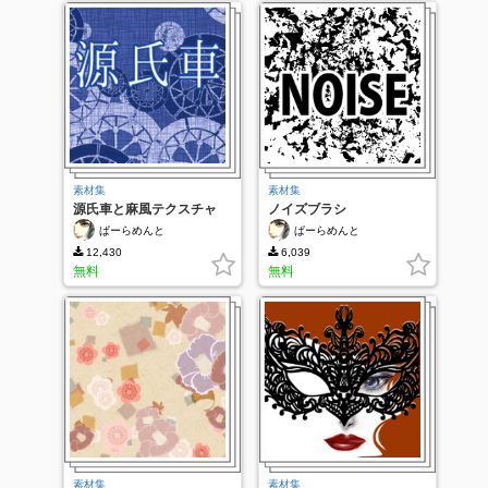
素材集
素材集
源氏車と麻風テクスチャ
ノイズブラシ
ぱーらめんと
ぱーらめんと
12,430
6,039
無料
無料
素材集
素材集