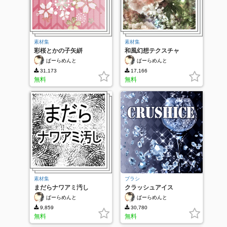
素材集
素材集
彩桜とかの子矢絣
和風幻想テクスチャ
ぱーらめんと
ぱーらめんと
31,173
17,166
無料
無料
素材集
ブラシ
まだらナワアミ汚し
クラッシュアイス
ぱーらめんと
ぱーらめんと
9,859
30,780
無料
無料