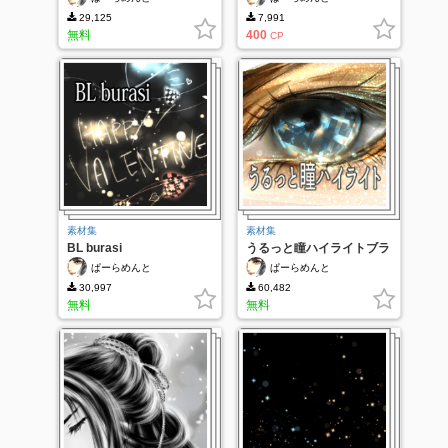
29,125
7,991
無料
400
CP
素材集
素材集
BL burasi
うるっと瞳ハイライトブラ
シ
ぱーらめんと
ぱーらめんと
30,997
60,482
無料
無料