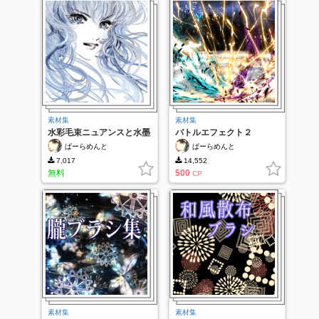
素材集
素材集
水彩毛束ニュアンスと水墨
バトルエフェクト２
ニュアンスペン
ぱーらめんと
ぱーらめんと
7,017
14,552
無料
500
CP
素材集
素材集