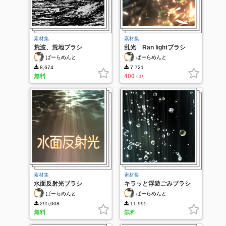
素材集
素材集
荒波、荒地ブラシ
乱光 Ran lightブラシ
ぱーらめんと
ぱーらめんと
8,674
7,721
無料
400
CP
素材集
素材集
水面反射光ブラシ
キラッと浮遊ごみブラシ
ぱーらめんと
ぱーらめんと
295,008
11,995
無料
無料