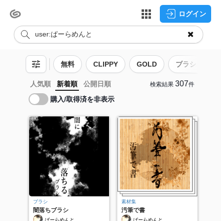
ログイン
無料
CLIPPY
GOLD
ブラシ
307
人気順
新着順
公開日順
検索結果
件
購入/取得済を非表示
ブラシ
素材集
闇落ちブラシ
汚筆で書
ぱーらめんと
ぱーらめんと