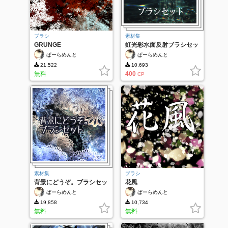
ブラシ
素材集
GRUNGE
虹光彩水面反射ブラシセッ
ト
ぱーらめんと
ぱーらめんと
21,522
10,693
無料
400
CP
素材集
ブラシ
背景にどうぞ。ブラシセッ
花風
ト
ぱーらめんと
ぱーらめんと
19,858
10,734
無料
無料