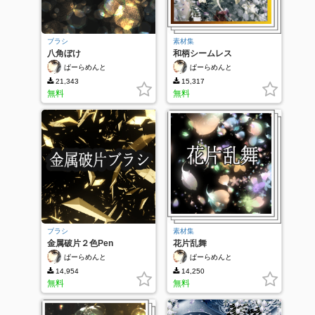
ブラシ
素材集
八角ぼけ
和柄シームレス
ぱーらめんと
ぱーらめんと
21,343
15,317
無料
無料
ブラシ
素材集
金属破片２色Pen
花片乱舞
ぱーらめんと
ぱーらめんと
14,954
14,250
無料
無料