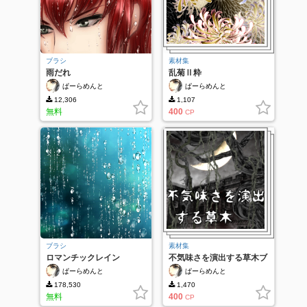
ブラシ
素材集
雨だれ
乱菊Ⅱ粋
ぱーらめんと
ぱーらめんと
12,306
1,107
無料
400
CP
ブラシ
素材集
ロマンチックレイン
不気味さを演出する草木ブ
ラシ
ぱーらめんと
ぱーらめんと
178,530
1,470
無料
400
CP