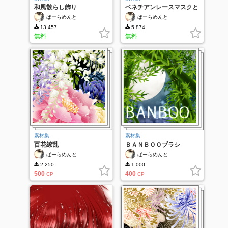
和風散らし飾り
ベネチアンレースマスクと
羽飾り
ぱーらめんと
ぱーらめんと
13,457
5,874
無料
無料
素材集
素材集
百花繚乱
ＢＡＮＢＯＯブラシ
ぱーらめんと
ぱーらめんと
2,250
1,000
500
400
CP
CP