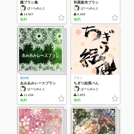
朧ブラシ集
和風散布ブラシ
ぱーらめんと
ぱーらめんと
14,927
9,348
無料
無料
素材集
ブラシ
あみあみレースブラシ
ちぎり絵風ぺん
ぱーらめんと
ぱーらめんと
11,439
3,855
無料
無料