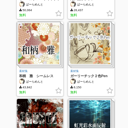
シ
ぱーらめんと
ぱーらめんと
50,064
26,437
無料
無料
素材集
素材集
和柄 雅 シームレス
ガーリーチック２色Pen
ぱーらめんと
ぱーらめんと
43,842
6,150
無料
無料