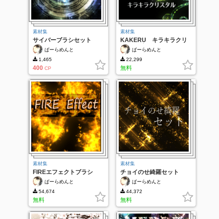
素材集
素材集
サイバーブラシセット
KAKERU キラキラクリ
スタルブラシ
ぱーらめんと
ぱーらめんと
1,465
22,299
400
無料
CP
素材集
素材集
FIREエフェクトブラシ
チョイのせ綺羅セット
ぱーらめんと
ぱーらめんと
54,674
44,372
無料
無料