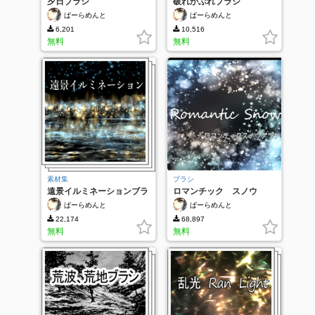
夕日ブラシ
破れかぶれブラシ
ぱーらめんと
ぱーらめんと
6,201
10,516
無料
無料
素材集
ブラシ
遠景イルミネーションブラ
ロマンチック スノウ
シ
ぱーらめんと
ぱーらめんと
22,174
68,897
無料
無料