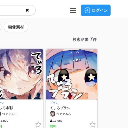
ログイン
画像素材
7
検索結果
件
ラシ
ブラシ
ぃろ水彩
てぃろブラシ
つぐぐるろ
つぐぐるろ
3,870
13,959
料
無料