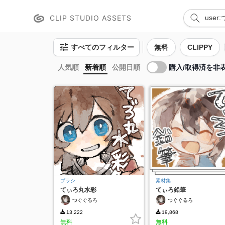
CLIP STUDIO ASSETS
すべてのフィルター
無料
CLIPPY
購入/取得済を非
人気順
新着順
公開日順
ブラシ
素材集
てぃろ丸水彩
てぃろ鉛筆
つぐぐるろ
つぐぐるろ
13,222
19,868
無料
無料