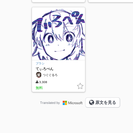
ブラシ
てぃろぺん
つぐぐるろ
3,308
無料
原文を見る
Translated by