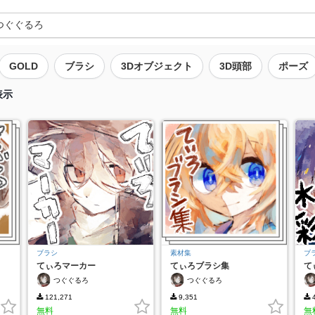
GOLD
ブラシ
3Dオブジェクト
3D頭部
ポーズ
表示
ブラシ
素材集
ブ
てぃろマーカー
てぃろブラシ集
て
つぐぐるろ
つぐぐるろ
121,271
9,351
4
無料
無料
無