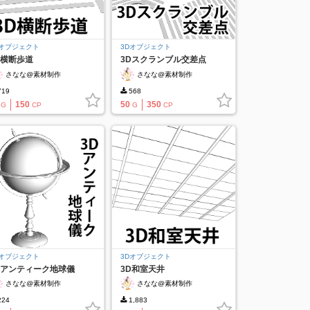
Dオブジェクト
3Dオブジェクト
D横断歩道
3Dスクランブル交差点
さなな@素材制作
さなな@素材制作
19
568
150
50
350
G
CP
G
CP
Dオブジェクト
3Dオブジェクト
Dアンティーク地球儀
3D和室天井
さなな@素材制作
さなな@素材制作
24
1,883