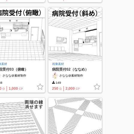
像素材
画像素材
院受付03（俯瞰）
病院受付02（ななめ）
さなな@素材制作
さなな@素材制作
38
149
0
1,000
250
2,000
G
CP
G
CP