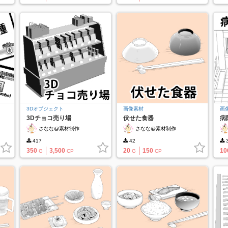
3Dオブジェクト
画像素材
画
3Dチョコ売り場
伏せた食器
病
さなな@素材制作
さなな@素材制作
417
42
350
3,500
20
150
10
G
CP
G
CP