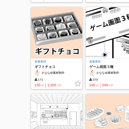
画像素材
画像素材
ギフトチョコ
ゲーム画面３種
さなな@素材制作
さなな@素材制作
171
370
150
1,500
100
500
G
CP
G
CP