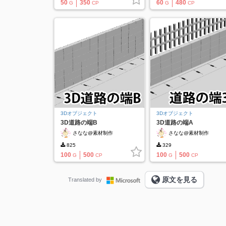
50
350
60
480
G
CP
G
CP
3Dオブジェクト
3Dオブジェクト
3D道路の端B
3D道路の端A
さなな@素材制作
さなな@素材制作
825
329
100
500
100
500
G
CP
G
CP
原文を見る
Translated by