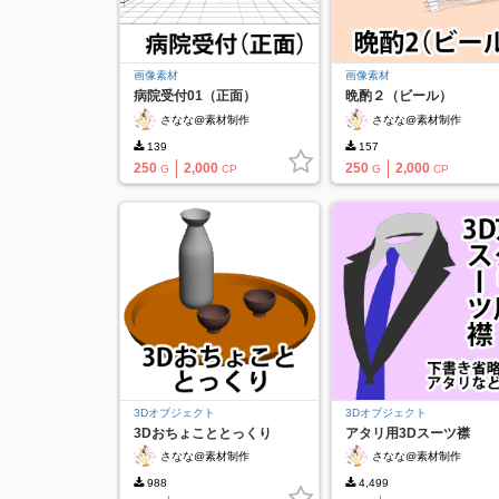
画像素材
画像素材
病院受付01（正面）
晩酌２（ビール）
さなな@素材制作
さなな@素材制作
139
157
250
2,000
250
2,000
G
CP
G
CP
3Dオブジェクト
3Dオブジェクト
3Dおちょこととっくり
アタリ用3Dスーツ襟
さなな@素材制作
さなな@素材制作
988
4,499