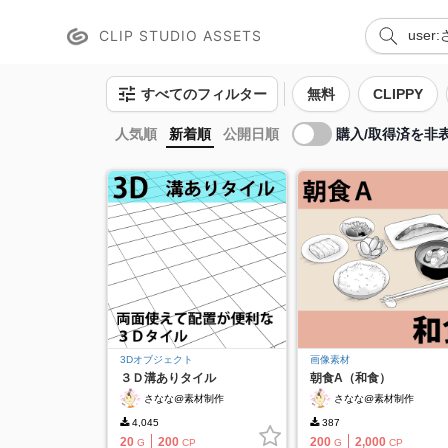
CLIP STUDIO ASSETS
すべてのフィルター
無料
CLIPPY
購入/取得済を非
人気順
新着順
公開日順
3Dオブジェクト
画像素材
３Ｄ溝ありタイル
朝食A（和食）
さなな@素材制作
さなな@素材制作
4,045
387
20
200
200
2,000
G
CP
G
CP