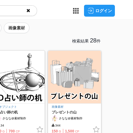
ログイン
画像素材
28
検索結果
件
Dオブジェクト
画像素材
D占い師の机
プレゼントの山
さなな@素材制作
さなな@素材制作
34
344
0
700
150
1,500
G
CP
G
CP