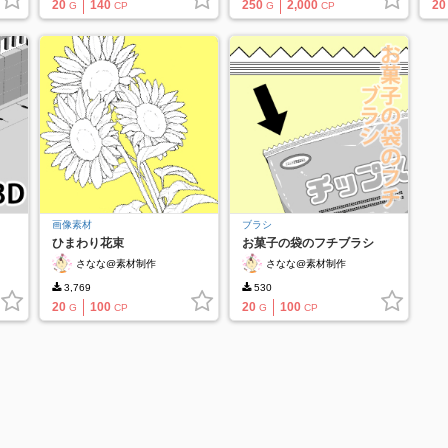
20
140
250
2,000
20
G
CP
G
CP
画像素材
ブラシ
ひまわり花束
お菓子の袋のフチブラシ
さなな@素材制作
さなな@素材制作
3,769
530
20
100
20
100
G
CP
G
CP