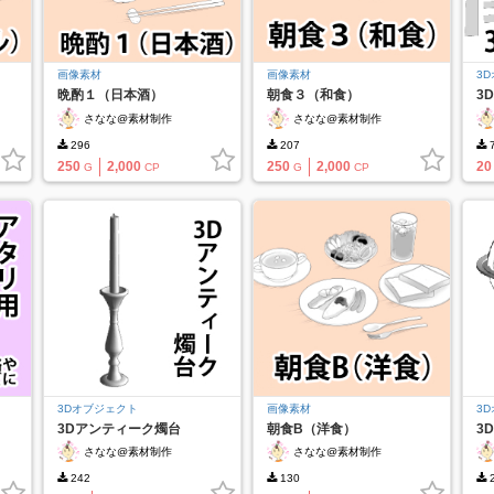
画像素材
画像素材
3
晩酌１（日本酒）
朝食３（和食）
3
さなな@素材制作
さなな@素材制作
296
207
7
250
2,000
250
2,000
20
G
CP
G
CP
3Dオブジェクト
画像素材
3
3Dアンティーク燭台
朝食B（洋食）
3
さなな@素材制作
さなな@素材制作
242
130
2