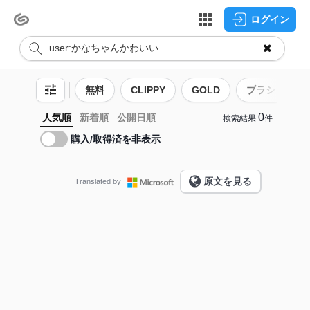
ログイン
無料
CLIPPY
GOLD
ブラシ
0
人気順
新着順
公開日順
検索結果
件
購入/取得済を非表示
原文を見る
Translated by