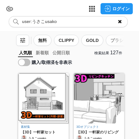
ログイン
無料
CLIPPY
GOLD
ブラシ
127
人気順
新着順
公開日順
検索結果
件
購入/取得済を非表示
素材集
3Dオブジェクト
【3D】一軒家セット
【3D】一軒家のリビング
キッチン
うさこusako
うさこusako