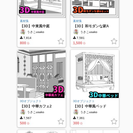
素材集
素材集
【3D】中東風中庭
【3D】和モダンな家A
うさこusako
うさこusako
7,814
7,581
800
1,500
G
G
3Dオブジェクト
3Dオブジェクト
【3D】中華カフェ2
【3D】中華風ベッド
うさこusako
うさこusako
7,567
7,361
500
300
G
G