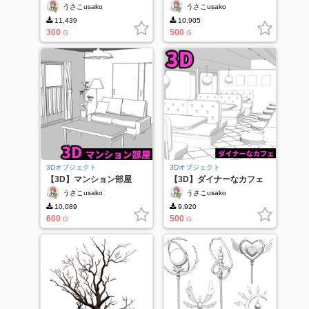
うさこusako
うさこusako
11,439
10,905
300
500
G
G
3Dオブジェクト
3Dオブジェクト
【3D】マンション部屋
【3D】ダイナーなカフェ
うさこusako
うさこusako
10,089
9,920
600
500
G
G