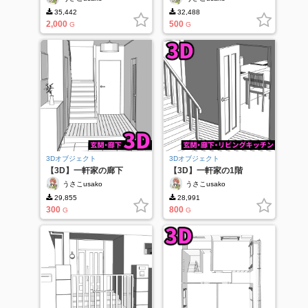
35,442
32,488
2,000
500
G
G
3Dオブジェクト
3Dオブジェクト
【3D】一軒家の廊下
【3D】一軒家の1階
うさこusako
うさこusako
29,855
28,991
300
800
G
G