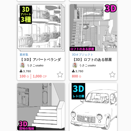
素材集
3Dオブジェクト
【３D】アパートベランダ
【3D】ロフトのある部屋
集
うさこusako
うさこusako
3,760
3,760
100
1,000
800
G
CP
G