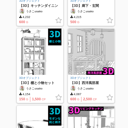
3Dオブジェクト
3Dオブジェクト
【3D】キッチンダイニン
【3D】廊下・玄関
グ
うさこusako
うさこusako
4,232
4,215
600
500
G
G
3Dオブジェクト
3Dオブジェクト
【3D】棚と小物セット
【3D】西洋風部屋
うさこusako
うさこusako
4,154
4,087
150
1,500
600
2,500
G
CP
G
CP