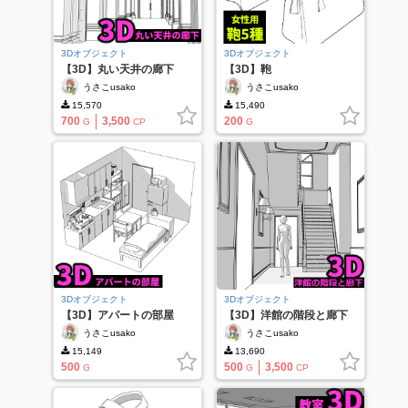
3Dオブジェクト
3Dオブジェクト
【3D】丸い天井の廊下
【3D】鞄
うさこusako
うさこusako
15,570
15,490
700
3,500
200
G
CP
G
3Dオブジェクト
3Dオブジェクト
【3D】アパートの部屋
【3D】洋館の階段と廊下
うさこusako
うさこusako
15,149
13,690
500
500
3,500
G
G
CP