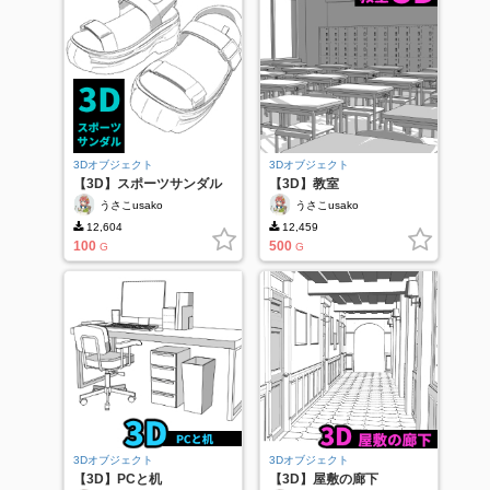
3Dオブジェクト
3Dオブジェクト
【3D】スポーツサンダル
【3D】教室
うさこusako
うさこusako
12,604
12,459
100
500
G
G
3Dオブジェクト
3Dオブジェクト
【3D】PCと机
【3D】屋敷の廊下