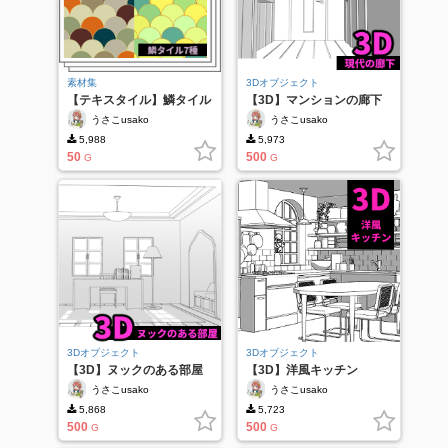
素材集
3Dオブジェクト
【テキスタイル】鱗タイル
【3D】マンションの廊下
うさこusako
うさこusako
5,988
5,973
50
500
G
G
3Dオブジェクト
3Dオブジェクト
【3D】ヌックのある部屋
【3D】洋風キッチン
うさこusako
うさこusako
5,868
5,723
500
500
G
G