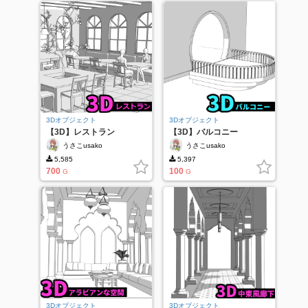
3Dオブジェクト
3Dオブジェクト
【3D】レストラン
【3D】バルコニー
うさこusako
うさこusako
5,585
5,397
700
100
G
G
3Dオブジェクト
3Dオブジェクト