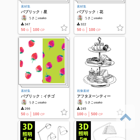
素材集
素材集
パブリック：星
パブリック：花
うさこusako
うさこusako
347
322
50
100
50
100
G
CP
G
CP
素材集
画像素材
パブリック：イチゴ
アフタヌーンティー
うさこusako
うさこusako
266
245
50
100
100
500
G
CP
G
CP