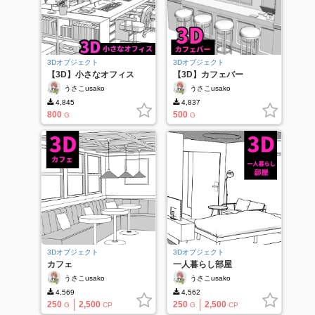
3Dオブジェクト
3Dオブジェクト
【3D】小さなオフィス
【3D】カフェバー
うさこusako
うさこusako
4,845
4,837
800
500
G
G
3Dオブジェクト
3Dオブジェクト
カフェ
一人暮らし部屋
うさこusako
うさこusako
4,569
4,562
250
2,500
250
2,500
G
CP
G
CP