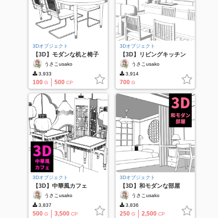
3Dオブジェクト
3Dオブジェクト
【3D】モダンな机と椅子
【3D】リビングキッチン
うさこusako
うさこusako
3,933
3,914
100
500
700
G
CP
G
3Dオブジェクト
3Dオブジェクト
【3D】中華風カフェ
【3D】和モダンな部屋
うさこusako
うさこusako
3,837
3,836
500
3,500
250
2,500
G
CP
G
CP