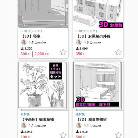
3Dオブジェクト
3Dオブジェクト
【3D】寝室
【3D】お屋敷の外観
うさこusako
うさこusako
3,355
2,096
300
2,000
350
G
CP
G
素材集
素材集
【漫画用】観葉植物
【3D】和食屋個室
うさこusako
うさこusako
2,041
1,918
100
500
G
G