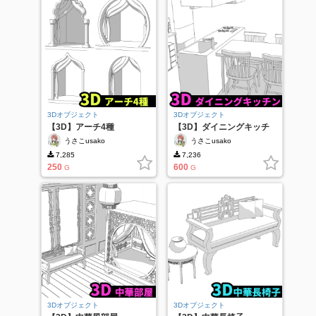
3Dオブジェクト
3Dオブジェクト
【3D】アーチ4種
【3D】ダイニングキッチ
ン
うさこusako
うさこusako
7,285
7,236
250
600
G
G
3Dオブジェクト
3Dオブジェクト