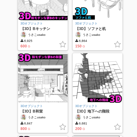
3Dオブジェクト
3Dオブジェクト
【3D】Bキッチン
【3D】ソファと机
うさこusako
うさこusako
6,925
6,864
600
150
G
G
3Dオブジェクト
3Dオブジェクト
【3D】B和室
【3D】地下への階段
うさこusako
うさこusako
6,847
6,681
800
200
G
G