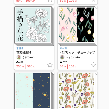
50
100
50
100
G
CP
G
CP
素材集
素材集
花素材集01
パブリック：チューリップ
うさこusako
うさこusako
410
376
250
500
50
100
G
CP
G
CP