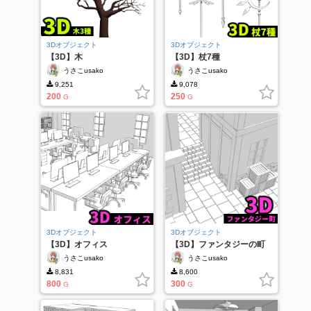
3Dオブジェクト
3Dオブジェクト
【3D】木
【3D】杖7種
うさこusako
うさこusako
9,251
9,078
200
250
G
G
3Dオブジェクト
3Dオブジェクト
【3D】オフィス
【3D】ファンタジーの町
うさこusako
うさこusako
8,831
8,600
800
300
G
G