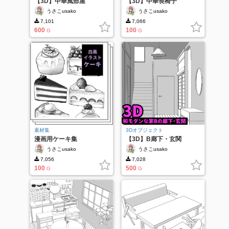
【3D】中華風部屋
【3D】中華長椅子
うさこusako
うさこusako
7,101
7,066
600
100
G
G
素材集
3Dオブジェクト
漫画用ケーキ集
【3D】B廊下・玄関
うさこusako
うさこusako
7,056
7,028
100
500
G
G