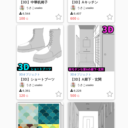
【3D】中華机椅子
【3D】Aキッチン
うさこusako
うさこusako
6,544
6,407
100
600
G
G
3Dオブジェクト
3Dオブジェクト
【3D】ショートブーツ
【3D】A廊下・玄関
うさこusako
うさこusako
6,361
6,226
120
500
G
G