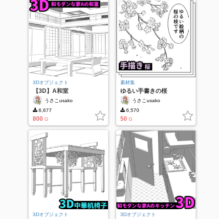
3Dオブジェクト
素材集
【3D】A和室
ゆるい手書きの桜
うさこusako
うさこusako
6,677
6,570
800
50
G
G
3Dオブジェクト
3Dオブジェクト