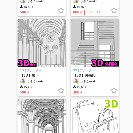
うさこusako
うさこusako
16,821
15,975
500
800
3,500
G
G
CP
3Dオブジェクト
3Dオブジェクト
【3D】廊下
【3D】外階段
うさこusako
うさこusako
15,938
15,657
500
300
G
G