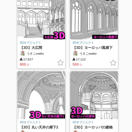
3Dオブジェクト
3Dオブジェクト
【3D】大広間
【3D】ヨーロッパ風廊下
うさこusako
うさこusako
17,917
17,112
800
500
G
G
3Dオブジェクト
3Dオブジェクト
【3D】丸い天井の廊下2
【3D】ヨーロッパの建物