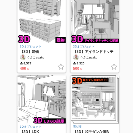
3Dオブジェクト
3Dオブジェクト
【3D】建物
【3D】アイランドキッチ
ンのある部屋
うさこusako
うさこusako
8,577
8,525
400
500
G
G
3Dオブジェクト
素材集
【3D】LDK
【3D】和モダンな家B