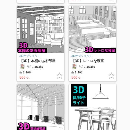
3Dオブジェクト
3Dオブジェクト
【3D】本棚のある部屋
【3D】レトロな寝室
うさこusako
うさこusako
1,806
1,201
500
500
G
G