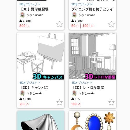
3Dオブジェクト
3Dオブジェクト
【3D】野球練習場
ダイニング机と椅子とライ
ト
うさこusako
うさこusako
1,188
1,100
500
50
100
G
G
CP
3Dオブジェクト
3Dオブジェクト
【3D】キャンバス
【3D】レトロな部屋
うさこusako
うさこusako
1,030
805
200
500
G
G