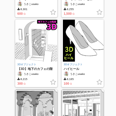
うさこusako
うさこusako
8,301
8,255
600
1,500
G
G
3Dオブジェクト
3Dオブジェクト
【3D】地下のカフェの階
ハイヒール
段
うさこusako
うさこusako
8,215
8,165
300
100
G
G