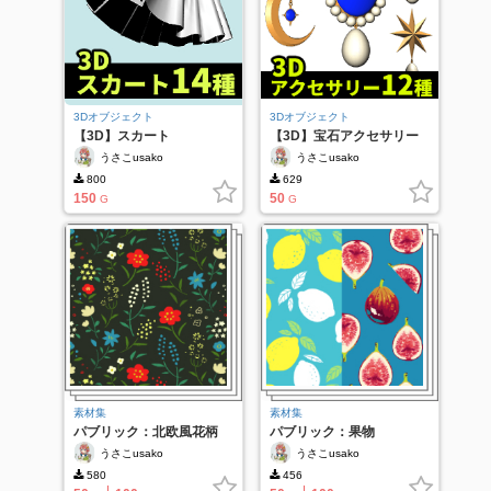
3Dオブジェクト
3Dオブジェクト
【3D】スカート
【3D】宝石アクセサリー
うさこusako
うさこusako
800
629
150
50
G
G
素材集
素材集
パブリック：北欧風花柄
パブリック：果物
うさこusako
うさこusako
580
456