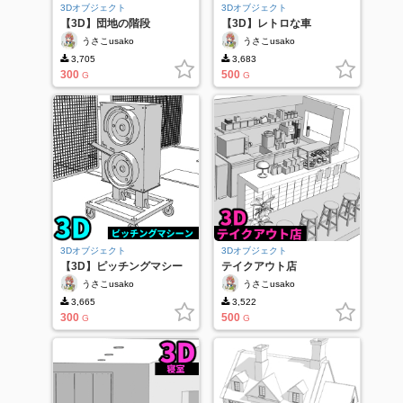
3Dオブジェクト
3Dオブジェクト
【3D】団地の階段
【3D】レトロな車
うさこusako
うさこusako
3,705
3,683
300
500
G
G
3Dオブジェクト
3Dオブジェクト
【3D】ピッチングマシー
テイクアウト店
ン
うさこusako
うさこusako
3,665
3,522
300
500
G
G