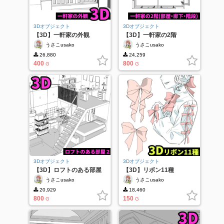
3Dオブジェクト
3Dオブジェクト
【3D】一軒家の外観
【3D】一軒家の2階
うさこusako
うさこusako
26,880
24,259
400
800
G
G
3Dオブジェクト
3Dオブジェクト
【3D】ロフトのある部屋
【3D】リボン11種
２
うさこusako
うさこusako
20,929
18,460
800
150
G
G