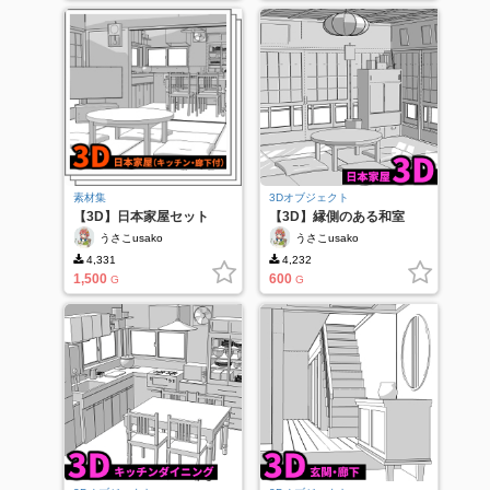
素材集
3Dオブジェクト
【3D】日本家屋セット
【3D】縁側のある和室
うさこusako
うさこusako
4,331
4,232
1,500
600
G
G