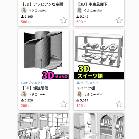
【3D】アラビアンな空間
【3D】中東風廊下
うさこusako
うさこusako
5,365
5,245
500
500
G
G
3Dオブジェクト
3Dオブジェクト
【3D】螺旋階段
スイーツ棚
うさこusako
うさこusako
5,226
5,017
200
100
G
G