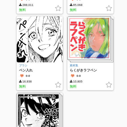
288,011
85,068
無料
無料
ブラシ
素材集
ペン入れ
らくがきラフペン
θ-θ
θ-θ
16,938
10,805
無料
無料