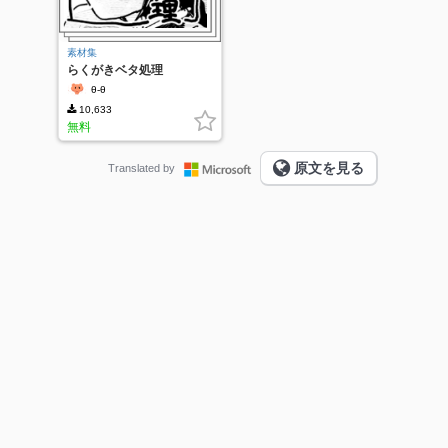
素材集
らくがきベタ処理
θ-θ
10,633
無料
原文を見る
Translated by