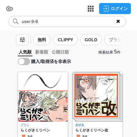
ログイン
無料
CLIPPY
GOLD
ブラシ
5
人気順
新着順
公開日順
検索結果
件
購入/取得済を非表示
ブラシ
素材集
らくがきミリペン
らくがきミリペン改
θ-θ
θ-θ