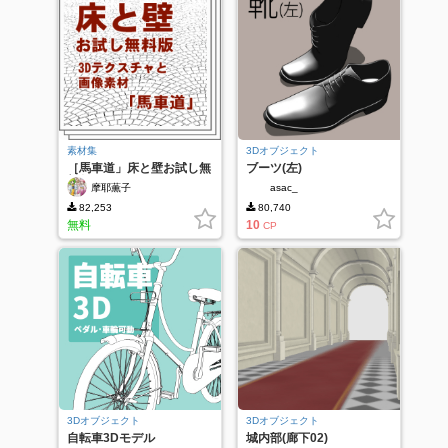
素材集
3Dオブジェクト
［馬車道」床と壁お試し無
ブーツ(左)
料版
摩耶薫子
asac_
82,253
80,740
無料
10
CP
3Dオブジェクト
3Dオブジェクト
自転車3Dモデル
城内部(廊下02)