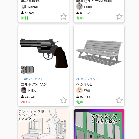
薄い丸眼鏡
軽量ハイヒール(可動)
【3D】
Danac
dpsbk
62,529
61,903
無料
無料
3Dオブジェクト
3Dオブジェクト
コルトパイソン
ベンチ01
H-Ero
泡蔵
61,719
61,484
20
無料
CP