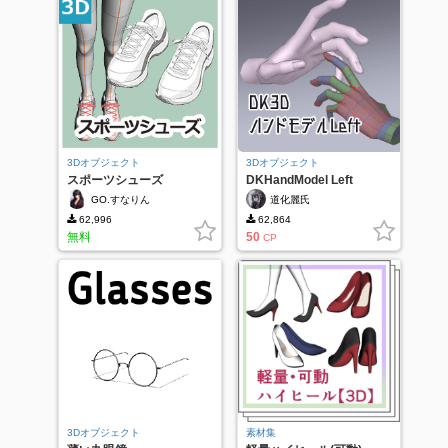
3Dオブジェクト
3Dオブジェクト
スポーツシューズ
DKHandModel Left
GO.すなりん
道化麗氏
62,996
62,864
無料
50
CP
3Dオブジェクト
素材集