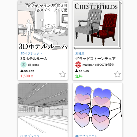
3Dオブジェクト
素材集
3Dホテルルーム
グラッドストーンチェア
cli_pose
makigane(BOOTH販売
中）
55,465
55,035
1,500
無料
G
3Dオブジェクト
3Dオブジェクト