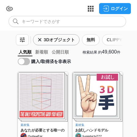
ログイン
3Dオブジェクト
無料
CLIPPY
G
49,600
人気順
新着順
公開日順
検索結果
約
件
購入/取得済を非表示
素材集
素材集
あなたが必要とする唯一の
お試しハンドモデル
視点グリッド!
【3D】
OutlawEric
fumishichi777