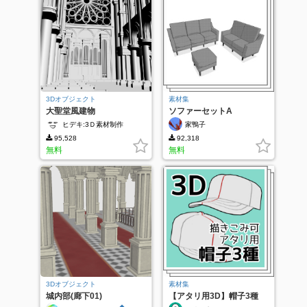
3Dオブジェクト
素材集
大聖堂風建物
ソファーセットA
ヒデキ:3Ｄ素材制作
家鴨子
95,528
92,318
無料
無料
3Dオブジェクト
素材集
城内部(廊下01)
【アタリ用3D】帽子3種