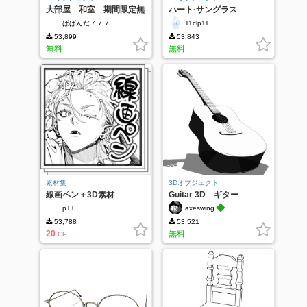
大部屋 和室 期間限定無
ハート·サングラス
料
ぱぱんだ７７７
11clp11
53,899
53,843
無料
無料
素材集
3Dオブジェクト
線画ペン＋3D素材
Guitar 3D ギター
◆
p++
axeswing
53,788
53,521
20
無料
CP