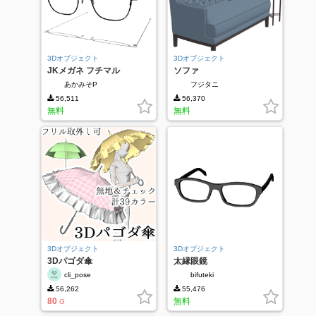
3Dオブジェクト
3Dオブジェクト
JKメガネ フチマル
ソファ
あかみそP
フジタニ
56,511
56,370
無料
無料
3Dオブジェクト
3Dオブジェクト
3Dパゴダ傘
太縁眼鏡
cli_pose
bifuteki
56,262
55,476
80
無料
G