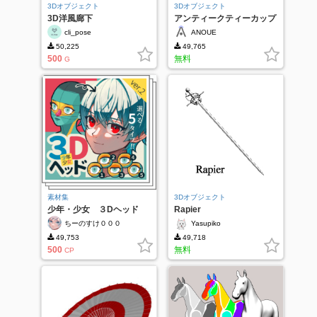
3Dオブジェクト
3Dオブジェクト
3D洋風廊下
アンティークティーカップ
cli_pose
ANOUE
50,225
49,765
500
無料
G
素材集
3Dオブジェクト
少年・少女 ３Dヘッド
Rapier
ver.2
ちーのすけ０００
Yasupiko
49,753
49,718
500
無料
CP