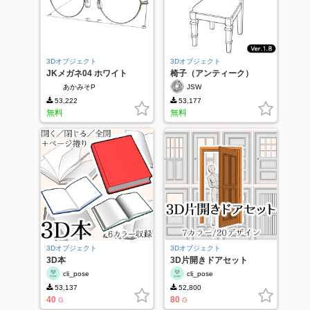
3Dオブジェクト
3Dオブジェクト
JKメガネ04 ホワイト
椅子（アンティーク）
ver.1.8
あかみそP
JSW
53,222
53,177
無料
無料
3Dオブジェクト
3Dオブジェクト
3D本
3D片開きドアセット
cli_pose
cli_pose
53,137
52,800
40
80
G
G