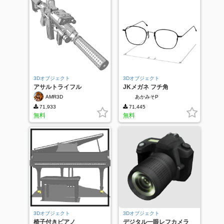
3Dオブジェクト
3Dオブジェクト
アサルトライフル
JKメガネ フチ角
AMR3D
あかみそP
71,933
71,445
無料
無料
3Dオブジェクト
3Dオブジェクト
椅子付きピアノ
デジタル一眼レフカメラ