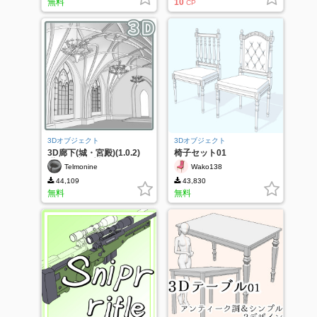
無料
10
CP
3Dオブジェクト
3Dオブジェクト
3D廊下(城・宮殿)(1.0.2)
椅子セット01
(期間限定無料)
Telmonine
Wako138
44,109
43,830
無料
無料