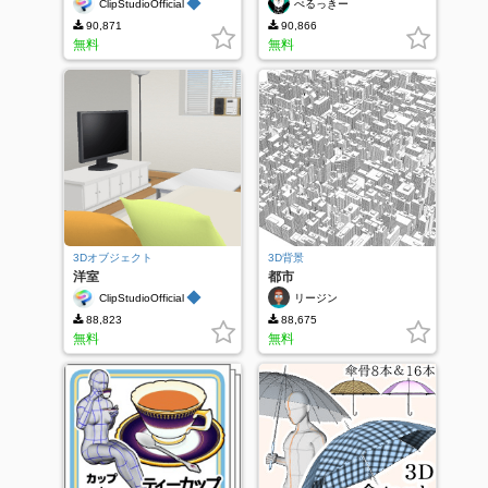
◆
ClipStudioOfficial
ぺるっきー
90,871
90,866
無料
無料
3Dオブジェクト
3D背景
洋室
都市
◆
ClipStudioOfficial
リージン
88,823
88,675
無料
無料