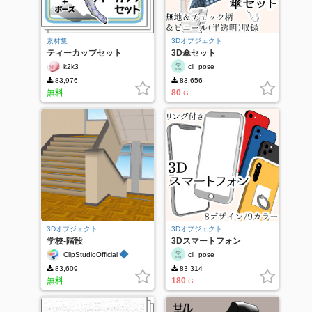
素材集
3Dオブジェクト
ティーカップセット
3D傘セット
k2k3
cli_pose
83,976
83,656
無料
80
G
3Dオブジェクト
3Dオブジェクト
学校-階段
3Dスマートフォン
◆
ClipStudioOfficial
cli_pose
83,609
83,314
無料
180
G