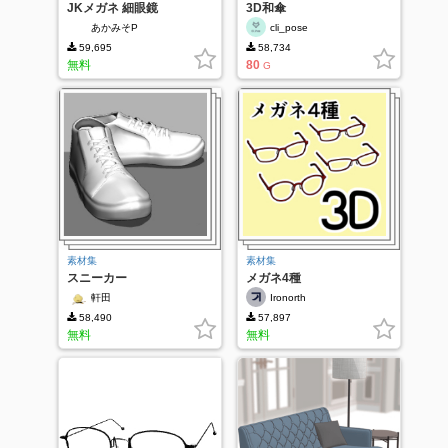
JKメガネ 細眼鏡
3D和傘
あかみそP
cli_pose
59,695
58,734
無料
80
G
素材集
素材集
スニーカー
メガネ4種
軒田
Ironorth
58,490
57,897
無料
無料