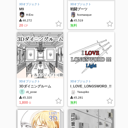
3Dオブジェクト
3Dオブジェクト
M9
戦闘ブーツ
H-Ero
foxmasque
46,272
45,519
20
無料
CP
3Dオブジェクト
3Dオブジェクト
3Dダイニングルーム
I_LOVE_LONGSWORD_!!
!_Light
cli_pose
Yasupiko
45,320
45,281
1,800
無料
G