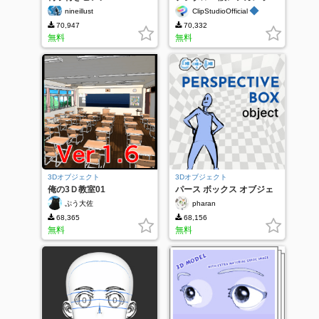
◆
nineillust
ClipStudioOfficial
70,947
70,332
無料
無料
3Dオブジェクト
3Dオブジェクト
俺の3Ｄ教室01
パース ボックス オブジェ
クト
ぷう大佐
pharan
68,365
68,156
無料
無料