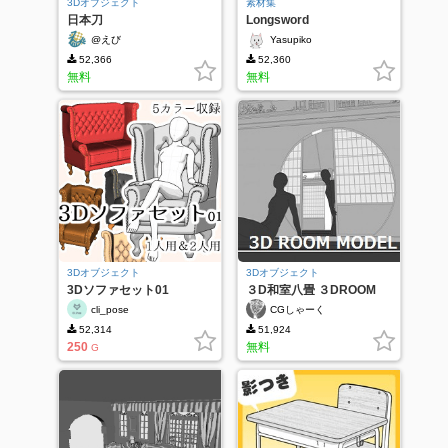
3Dオブジェクト
素材集
日本刀
Longsword
@えび
Yasupiko
52,366
52,360
無料
無料
3Dオブジェクト
3Dオブジェクト
3Dソファセット01
３D和室八畳 ３DROOM
MODEL
cli_pose
CGしゃーく
52,314
51,924
250
無料
G