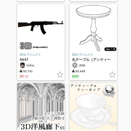
3Dオブジェクト
3Dオブジェクト
Ak47
丸テーブル（アンティー
ク） ver.1.8
H-Ero
JSW
50,741
50,449
20
無料
CP