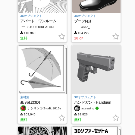
3Dオブジェクト
3Dオブジェクト
アパート ワンルーム
ブーツ(右)
STUDIOCREATORE
asac_
110,960
104,229
無料
10
CP
素材集
3Dオブジェクト
傘 vol.2(3D)
ハンドガン・Handgun
◆
ナシリンゴ(Studio1010)
axeswing
103,046
98,826
無料
無料