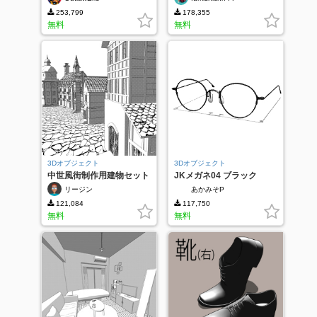
253,799
178,355
無料
無料
3Dオブジェクト
3Dオブジェクト
中世風街制作用建物セット
JKメガネ04 ブラック
リージン
あかみそP
121,084
117,750
無料
無料