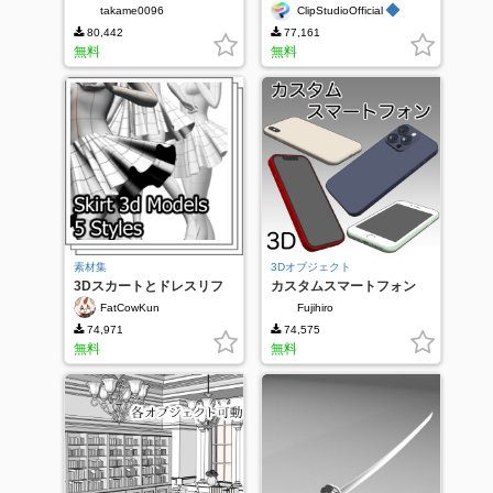
◆
takame0096
ClipStudioOfficial
80,442
77,161
無料
無料
素材集
3Dオブジェクト
3Dスカートとドレスリフ
カスタムスマートフォン
ァレンスパック
FatCowKun
Fujihiro
74,971
74,575
無料
無料