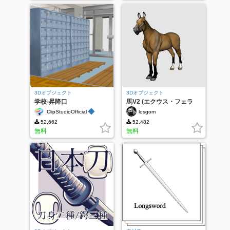
3Dオブジェクト
3Dオブジェクト
学校-昇降口
馬V2 (エクウス・フェラ
ス・カバルス)
◆
ClipStudioOfficial
losgom
52,662
52,482
無料
無料