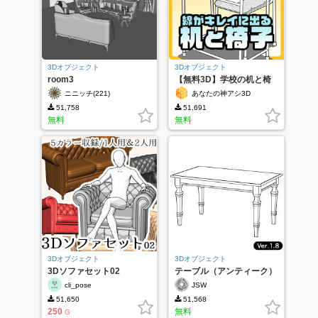
3Dオブジェクト
3Dオブジェクト
room3
【無料3D】学校の机と椅
子
ニニッチ(221)
あなたの神アシ3D
51,758
51,691
無料
無料
3Dオブジェクト
3Dオブジェクト
3Dソファセット02
テーブル（アンティーク）
ver.1.8
cli_pose
JSW
51,650
51,568
250
無料
G