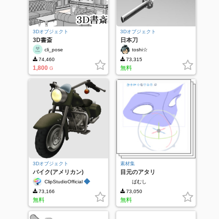
3Dオブジェクト
3Dオブジェクト
3D書斎
日本刀
cli_pose
toshi☆
74,460
73,315
1,800
無料
G
3Dオブジェクト
素材集
バイク(アメリカン)
目元のアタリ
◆
ClipStudioOfficial
ばむし
73,166
73,050
無料
無料