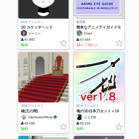
3Dオブジェクト
素材集
3D スケッチヘッド
簡単なアニメアイガイドモ
デル!
リージン
21tan
67,992
67,444
無料
10
50
G
CP
3Dオブジェクト
3Dオブジェクト
城(王の間)
俺の3D日本刀セットｖ18
◆
ClipStudioOfficial
ぷう大佐
65,459
65,104
無料
無料