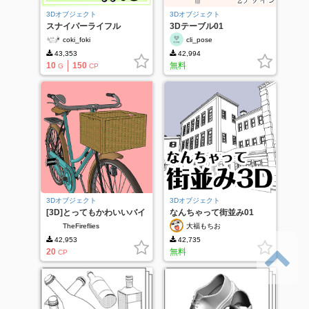
3Dオブジェクト
3Dオブジェクト
スナイパーライフル
3Dテーブル01
coki_foki
cli_pose
43,353
42,994
10
150
無料
G
CP
3Dオブジェクト
3Dオブジェクト
[3D]とってもかわいいバイ
なんちゃって街並み01
ク
TheFireflies
大福もちお
42,953
42,735
20
無料
CP