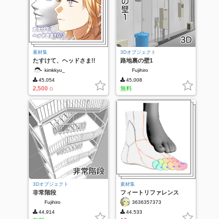
素材集
3Dオブジェクト
たすけて、ヘッドさま!!
路地裏の壁1
SET Renewal (前バージョ
kimkkyu_
Fujihiro
ン付き)
45,054
45,008
2,500
無料
G
3Dオブジェクト
素材集
非常階段
フィートリファレンス
Fujihiro
3636357373
44,914
44,533