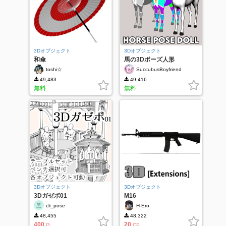
3Dオブジェクト
3Dオブジェクト
和傘
馬の3Dポーズ人形
toshi☆
SuccubusBoyfriend
49,483
49,416
無料
無料
3Dオブジェクト
3Dオブジェクト
3Dガゼボ01
M16
cli_pose
H-Ero
48,455
48,322
400
20
G
CP