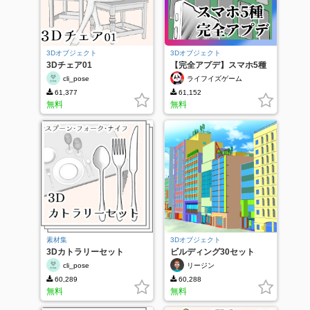
3Dオブジェクト
3Dオブジェクト
3Dチェア01
【完全アプデ】スマホ5種
cli_pose
ライフイズゲーム
61,377
61,152
無料
無料
素材集
3Dオブジェクト
3Dカトラリーセット
ビルディング30セット
cli_pose
リージン
60,289
60,288
無料
無料