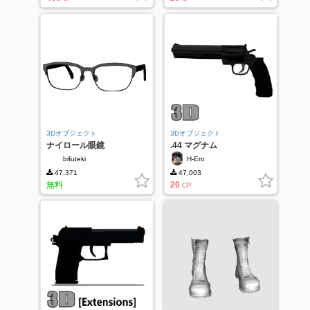
3Dオブジェクト
3Dオブジェクト
ナイロール眼鏡
.44 マグナム
bifuteki
H-Ero
47,371
47,003
無料
20
CP