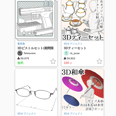
素材集
3Dオブジェクト
3Dピストルセット(期間限
3Dティーセット
定無料)
Telmonine
cli_pose
59,979
59,802
無料
100
G
3Dオブジェクト
3Dオブジェクト