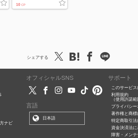
10
CP
シェアする
オフィシャルSNS
サポート
このサービス
S
利用規約
（使用許諾範
言語
プライバシー
著作権と商標
日本語
特定商取引法
方ナビ
資金決済法に
障害・メンテ