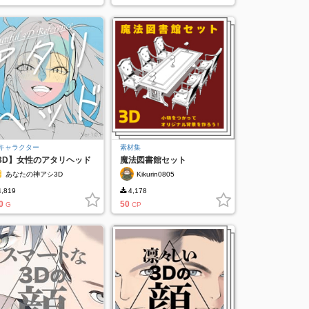
Dキャラクター
素材集
3D】女性のアタリヘッド
魔法図書館セット
.1.0.1
あなたの神アシ3D
Kikurin0805
,819
4,178
0
50
G
CP