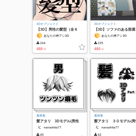
3Dオブジェクト
3Dオブジェクト
【3D】男性の髪型（全６
【3D】ソファのある部屋
種）
Ver.1.0.1
あなたの神アシ3D
あなたの神アシ3D
244
225
480
480
G
G
素材集
素材集
髪アタリ 3Dモデル(男性
髪アタリ ３Ｄモデル(男
用) ツンツン癖毛
用) センターパート版
nanashita77
nanashita77
45
42