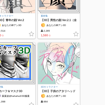
Dキャラクター
素材集
3D】青年の顔 Ver.2
【3D】男性の顔 Ver.2.1（全
２種）
あなたの神アシ3D
あなたの神アシ3D
,514
2,285
0
1,580
G
G
材集
3Dキャラクター
カーフ＆マスク3D
【3D】子供のアタリヘッド
葉葉波@hahaha3/3D服素
あなたの神アシ3D
材作成中
,098
984