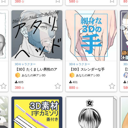
380
580
80
G
G
3Dキャラクター
3Dキャラクター
3
【3D】たくましい男性のア
【3D】スレンダーな手
【
タリヘッド
＋
あなたの神アシ3D
あなたの神アシ3D
605
401
3
380
880
58
G
G