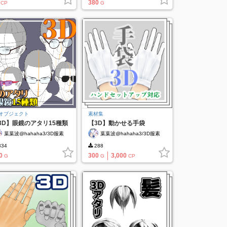
380
CP
G
Dオブジェクト
素材集
3D】眼鏡のアタリ15種類
【3D】動かせる手袋
顔
（Moveable gloves）
葉葉波@hahaha3/3D服素
葉葉波@hahaha3/3D服素
材作成中
材作成中
34
288
0
300
3,000
G
G
CP