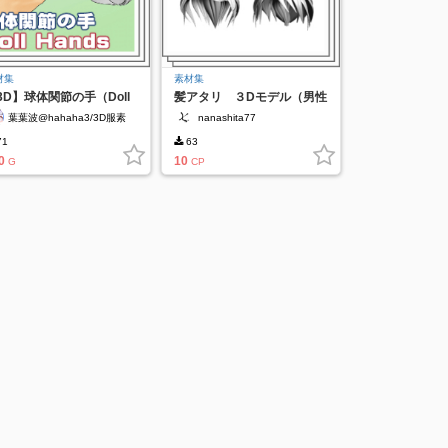
材集
素材集
3D】球体関節の手（Doll
髪アタリ ３Dモデル（男性
nds)
用）
葉葉波@hahaha3/3D服素
nanashita77
材作成中
71
63
0
10
G
CP