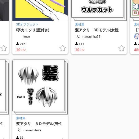
3Dオブジェクト
素材集
素
I字カミソリ(蓋付き)
髪アタリ 3Dモデル(女性
【
用) ウルフカット
Ha
imsn
nanashita77
215
117
10
10
48
CP
CP
素材集
性
髪アタリ ３Ｄモデル(男性
用) パッツン前髪版
nanashita77
35