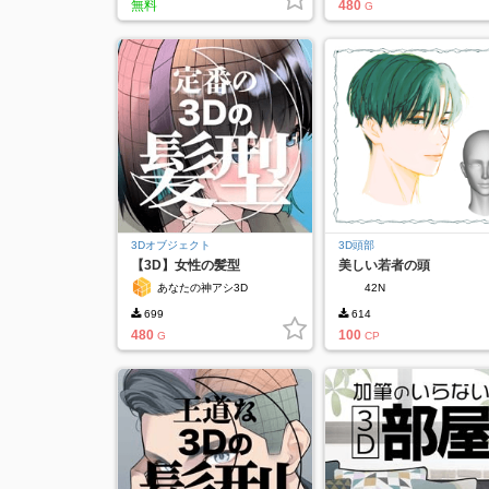
無料
480
G
3Dオブジェクト
3D頭部
【3D】女性の髪型
美しい若者の頭
あなたの神アシ3D
42N
699
614
480
100
G
CP