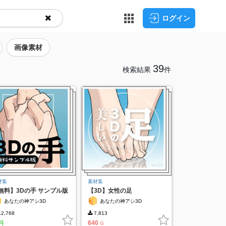
ログイン
画像素材
39
検索結果
件
材集
素材集
無料】3Dの手 サンプル版
【3D】女性の足
Ver.2（右・左）
あなたの神アシ3D
あなたの神アシ3D
2,768
7,813
料
640
G