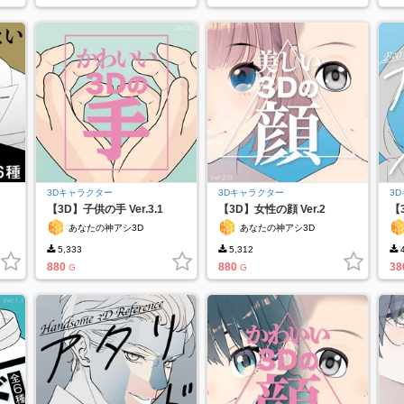
3Dキャラクター
3Dキャラクター
3
【3D】子供の手 Ver.3.1
【3D】女性の顔 Ver.2
【
Ver
あなたの神アシ3D
あなたの神アシ3D
5,333
5,312
4
880
880
38
G
G