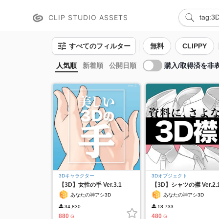
CLIP STUDIO ASSETS
すべてのフィルター
無料
CLIPPY
購入/取得済を非
人気順
新着順
公開日順
3Dキャラクター
3Dオブジェクト
【3D】女性の手 Ver.3.1
【3D】シャツの襟 Ver.2.
あなたの神アシ3D
あなたの神アシ3D
34,830
18,733
880
480
G
G