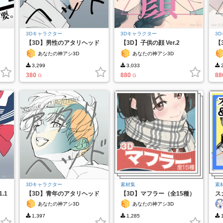
3Dキャラクター
3Dキャラクター
3
【3D】男性のアタリヘッド
【3D】子供の顔 Ver.2
【
あなたの神アシ3D
あなたの神アシ3D
3,299
3,033
2
380
880
88
G
G
3Dキャラクター
素材集
素
.1
【3D】青年のアタリヘッド
【3D】マフラー（全15種）
ス
あなたの神アシ3D
あなたの神アシ3D
1,397
1,285
1