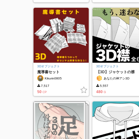
3Dオブジェクト
3Dオブジェクト
魔導書セット
【3D】ジャケットの襟
Ver.2
Kikurin0805
あなたの神アシ3D
7,517
5,557
50
480
CP
G