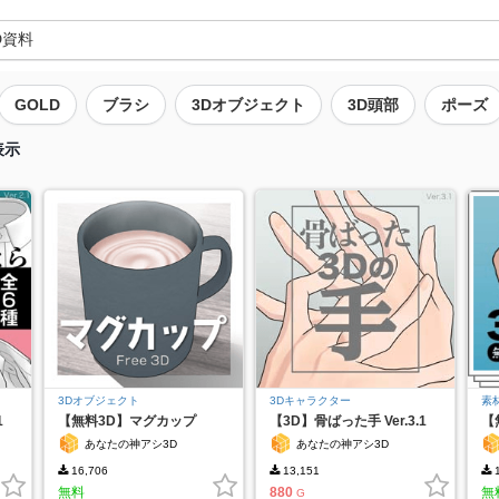
GOLD
ブラシ
3Dオブジェクト
3D頭部
ポーズ
表示
3Dオブジェクト
3Dキャラクター
素
1
【無料3D】マグカップ
【3D】骨ばった手 Ver.3.1
【
あなたの神アシ3D
あなたの神アシ3D
16,706
13,151
1
無料
880
無
G