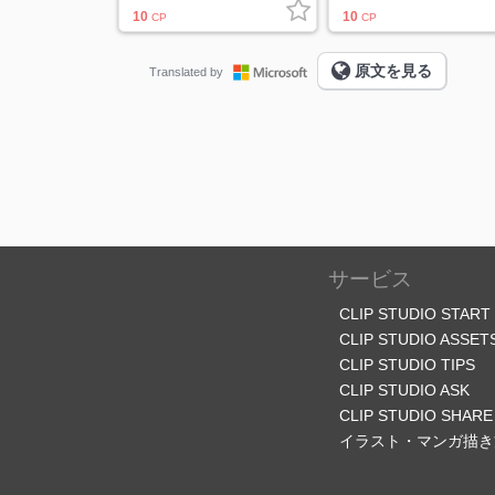
10
10
CP
CP
原文を見る
Translated by
サービス
CLIP STUDIO START
CLIP STUDIO ASSET
CLIP STUDIO TIPS
CLIP STUDIO ASK
CLIP STUDIO SHARE
イラスト・マンガ描き