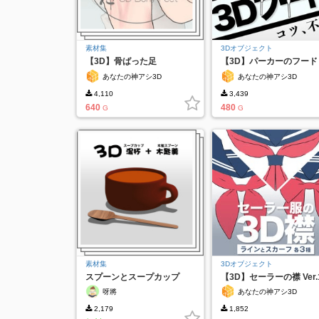
素材集
3Dオブジェクト
【3D】骨ばった足
【3D】パーカーのフード
Ver.2（右・左）
（全６種）Ver.1.1
あなたの神アシ3D
あなたの神アシ3D
4,110
3,439
640
480
G
G
素材集
3Dオブジェクト
スプーンとスープカップ
【3D】セーラーの襟 Ver.1
呀將
あなたの神アシ3D
2,179
1,852