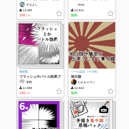
80種類）
1
さなよし
dosa
13,485
12,913
100
無料
CP
素材集
ツール設定（その他）
フラッシュやバトル効果ブ
旭日旗
ラシ
釆野
たかもりマン
12,896
12,643
100
無料
CP