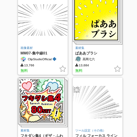
画像素材
素材集
MM07-集中線01
ぱああブラシ
◆
ClipStudioOfficial
高岡七六
13,766
13,684
無料
無料
素材集
ツール設定（その他）
フキダシ集4（ギザ・ふわ
フィル フォーカス ライン