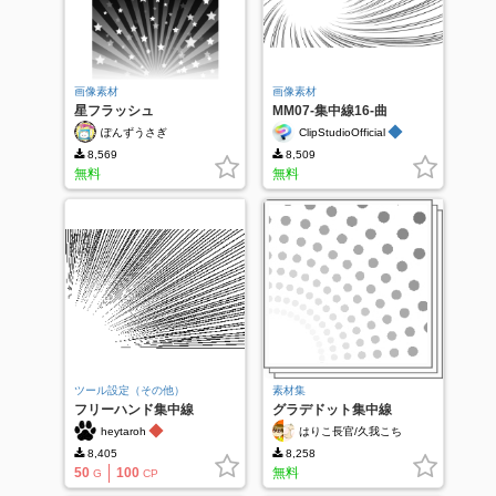
画像素材
画像素材
星フラッシュ
MM07-集中線16-曲
◆
ぽんずうさぎ
ClipStudioOfficial
8,569
8,509
無料
無料
ツール設定（その他）
素材集
フリーハンド集中線
グラデドット集中線
◆
heytaroh
はりこ長官/久我こち
8,405
8,258
50
100
無料
G
CP