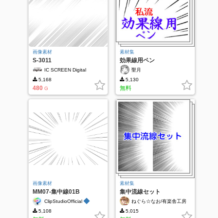
画像素材
素材集
S-3011
効果線用ペン
IC SCREEN Digital
聖月
5,168
5,130
480
無料
G
画像素材
素材集
MM07-集中線01B
集中流線セット
◆
ClipStudioOfficial
ねぐら☆なお/有楽舎工房
5,108
5,015