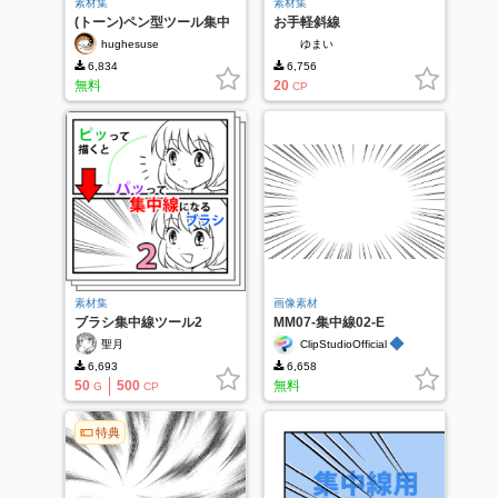
素材集
素材集
(トーン)ペン型ツール集中
お手軽斜線
線
hughesuse
ゆまい
6,834
6,756
無料
20
CP
素材集
画像素材
ブラシ集中線ツール2
MM07-集中線02-E
◆
聖月
ClipStudioOfficial
6,693
6,658
50
500
無料
G
CP
特典