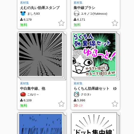
素材集
素材集
えむの丸い効果スタンプ
集中線ブラシ
ましろ93
ユキノコ(Yukinoco)
6,179
6,171
無料
無料
素材集
素材集
中白集中線、他
らくちん効果線セット ゆ
るっと！
こねり～
クロタ♪
6,109
5,996
無料
30
CP