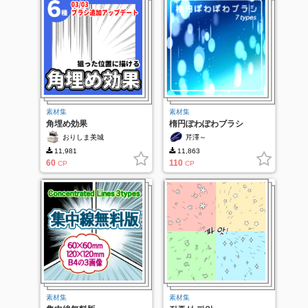
素材集
素材集
角埋め効果
楕円ぽわぽわブラシ
おりしま美城
芹澤～
11,981
11,863
60
110
CP
CP
素材集
素材集