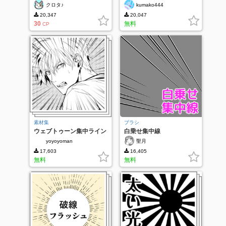
Ver.4 -たれ線・スピード
+ぱあブラシ
クロタ♪
kumako444
線・ベタ線-
20,347
20,047
30
無料
CP
素材集
ブラシ
ウェブトゥーン集中ライン
白乗せ集中線
2
yoyoyoman
聖月
17,603
16,405
無料
無料