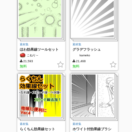
素材集
素材集
ほわ効果線ツールセット
グラデフラッシュ
こねり～
kameko
21,593
21,468
無料
無料
素材集
素材集
らくちん効果線セット
ホワイト付効果線ブラシ