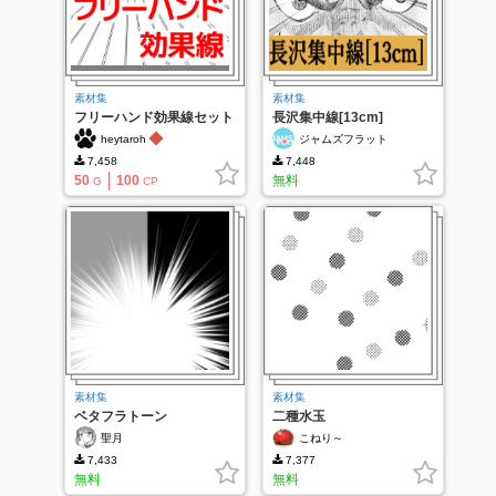
素材集
素材集
フリーハンド効果線セット
長沢集中線[13cm]
◆
heytaroh
ジャムズフラット
7,458
7,448
50
100
無料
G
CP
素材集
素材集
ベタフラトーン
二種水玉
聖月
こねり～
7,433
7,377
無料
無料