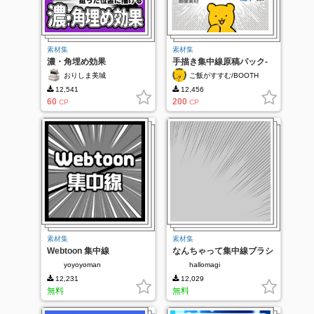
素材集
素材集
濃・角埋め効果
手描き集中線原稿パック-
ノイズ入り-
おりしま美城
ご飯がすすむ/BOOTH
12,541
12,456
60
200
CP
CP
素材集
素材集
Webtoon 集中線
なんちゃって集中線ブラシ
yoyoyoman
hallomagi
12,231
12,029
無料
無料