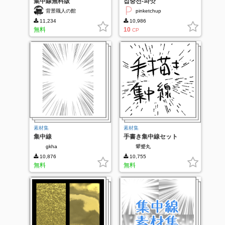
集中線無料版
집중선-파앗
背景職人の館
pinketchup
11,234
10,986
無料
10
CP
素材集
素材集
集中線
手書き集中線セット
gkha
顰蹙丸
10,876
10,755
無料
無料