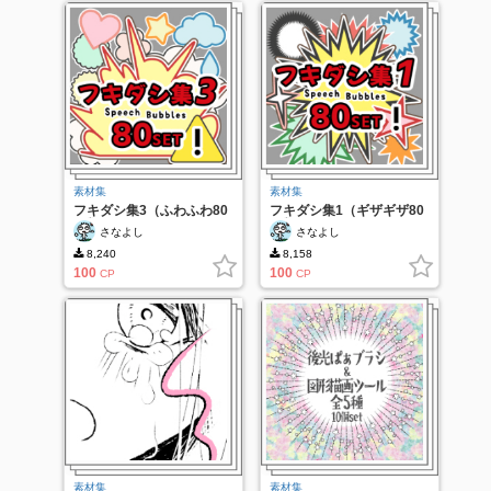
素材集
素材集
フキダシ集3（ふわふわ80
フキダシ集1（ギザギザ80
種類）
種類）
さなよし
さなよし
8,240
8,158
100
100
CP
CP
素材集
素材集