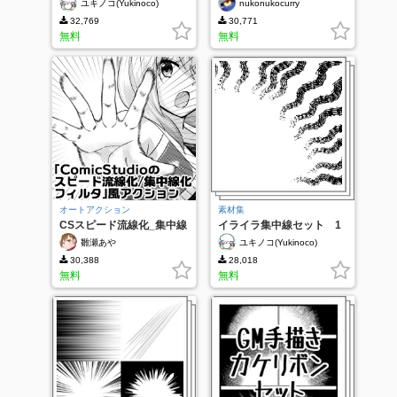
ユキノコ(Yukinoco)
nukonukocurry
32,769
30,771
無料
無料
オートアクション
素材集
CSスピード流線化_集中線
イライラ集中線セット 1
化フィルタ風
３種
雛瀬あや
ユキノコ(Yukinoco)
30,388
28,018
無料
無料