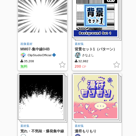
画像素材
素材集
MM07-集中線04B
背景セット1（パターン）
◆
ClipStudioOfficial
さなよし
35,208
32,982
無料
200
CP
素材集
素材集
荒れ・不気味・爆発集中線
漫符もりもり
セット ２１種