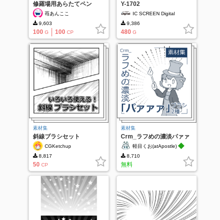
修羅場用あらたてペン
Y-1702
苺あんここ
IC SCREEN Digital
9,603
9,386
100
100
480
G
CP
G
素材集
素材集
斜線ブラシセット
Crm_ラフめの濃淡パァァ
ァブラシ2種
◆
CGKetchup
軽目くお(atApostle)
8,817
8,710
50
無料
CP