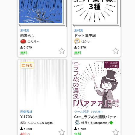
素材集
素材集
雨降らし
ドット集中線
こねり～
はかい
5,970
5,876
無料
無料
特典
画像素材
ツール設定（その他）
Y-1703
Crm_ラフめの濃淡パァァ
ァ(集中線ツール)
◆
IC SCREEN Digital
軽目くお(atApostle)
5,808
5,789
480
無料
G