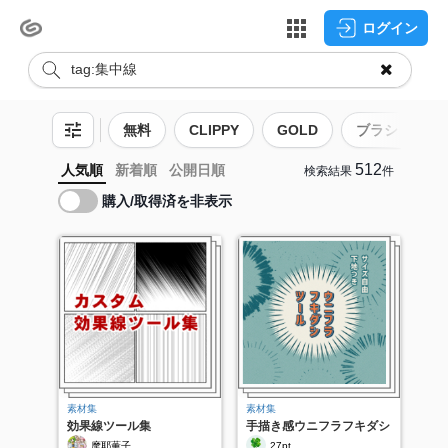
ログイン
無料
CLIPPY
GOLD
ブラシ
512
人気順
新着順
公開日順
検索結果
件
購入/取得済を非表示
素材集
素材集
効果線ツール集
手描き感ウニフラフキダシ
ツール
摩耶薫子
27pt