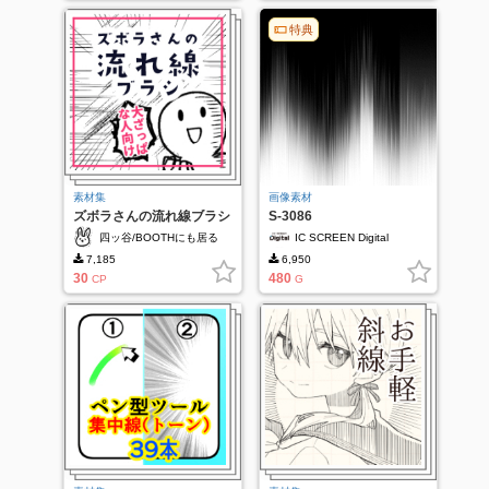
特典
素材集
画像素材
ズボラさんの流れ線ブラシ
S-3086
四ッ谷/BOOTHにも居る
IC SCREEN Digital
7,185
6,950
30
480
CP
G