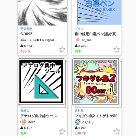
画像素材
ブラシ
S-3096
集中線用白黒ペン[黒が真
っ直ぐ]
IC SCREEN Digital
at_san
6,554
6,492
480
無料
G
素材集
素材集
アナログ集中線ツール
フキダシ集2（トゲトゲ80
種類）
kKKK
さなよし
6,427
6,246
無料
100
CP