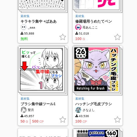
素材集
素材集
キラキラ集中 +ぱああ
修羅場用うめたてペン
_aaa
苺あんここ
55,888
51,018
無料
100
G
素材集
素材集
ブラシ集中線ツール1
ハッチング毛皮ブラシ
聖月
さなよし
45,857
43,536
50
500
100
G
CP
CP