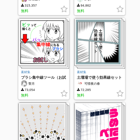
315,357
94,862
無料
無料
素材集
素材集
ブラシ集中線ツール（お試
土壇場で使う効果線セット
し）
聖月
可惜夜の春
73,054
72,285
無料
無料