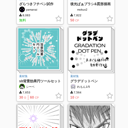
ざらつきフチペン試作
後光ぱぁブラシ&図形描画
ツール
yamanai
mokux2
8,083
7,822
無料
50
CP
素材集
素材集
sb背景効果円ツールセット
グラデドットペン
シーベ
れもん1/5
7,653
7,564
30
60
10
G
CP
CP