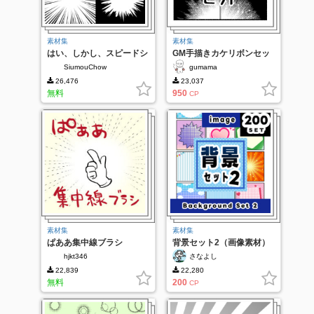
素材集
素材集
はい、しかし、スピードシ
GM手描きカケリボンセッ
リーズ。
ト
SiumouChow
gumama
26,476
23,037
無料
950
CP
素材集
素材集
ぱああ集中線ブラシ
背景セット2（画像素材）
hjkt346
さなよし
22,839
22,280
無料
200
CP