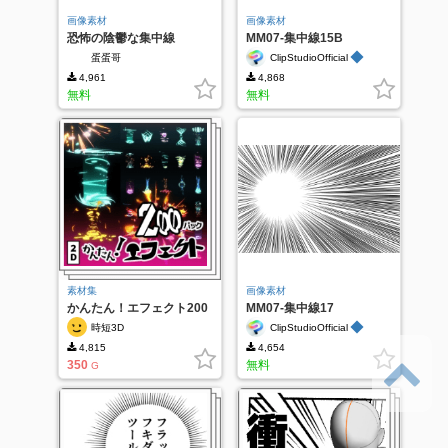
画像素材
画像素材
恐怖の陰鬱な集中線
MM07-集中線15B
◆
蛋蛋哥
ClipStudioOfficial
4,961
4,868
無料
無料
素材集
画像素材
かんたん！エフェクト200
MM07-集中線17
パック（2D）
◆
時短3D
ClipStudioOfficial
4,815
4,654
350
無料
G