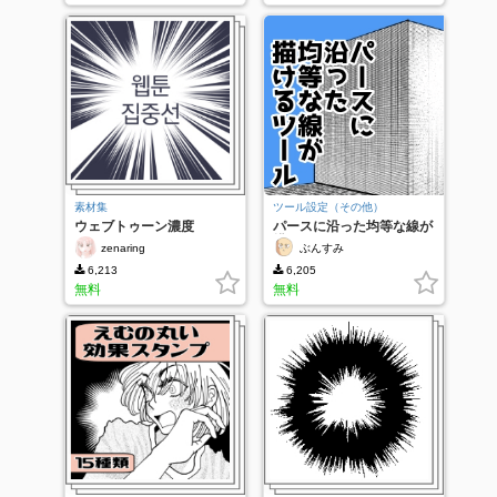
素材集
ツール設定（その他）
ウェブトゥーン濃度
パースに沿った均等な線が
描けるツール
zenaring
ぶんすみ
6,213
6,205
無料
無料