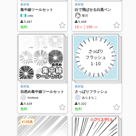
素材集
素材集
集中線ツールセット
白で飛ばせる白黒ペン
crtw
聖月
5,487
5,448
無料
10
100
G
CP
素材集
素材集
自然め集中線ツールセット
さっぱりフラッシュ
horitora
あらまちこ
5,428
5,322
無料
無料
特典