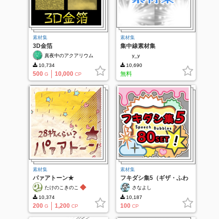
素材集
素材集
3D金箔
集中線素材集
真夜中のアクアリウム
y_y
10,734
10,690
500
10,000
無料
G
CP
素材集
素材集
パァアトーン★
フキダシ集5（ギザ・ふわ
80種類）
◆
たけのこきのこ
さなよし
10,374
10,187
200
1,200
100
G
CP
CP