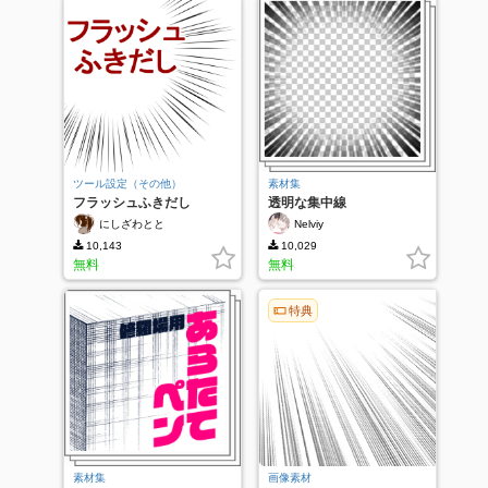
ツール設定（その他）
素材集
フラッシュふきだし
透明な集中線
にしざわとと
Nelviy
10,143
10,029
無料
無料
特典
素材集
画像素材