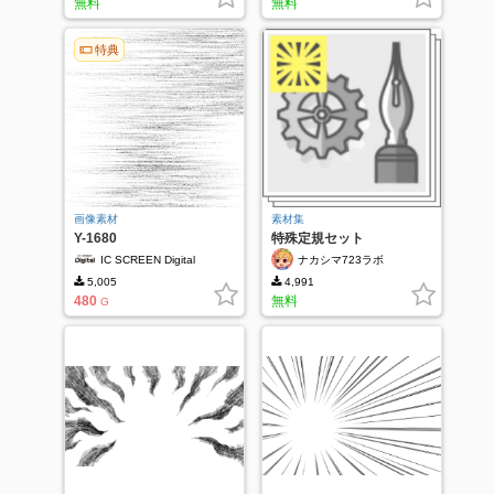
無料
無料
特典
画像素材
素材集
Y-1680
特殊定規セット
IC SCREEN Digital
ナカシマ723ラボ
5,005
4,991
480
無料
G