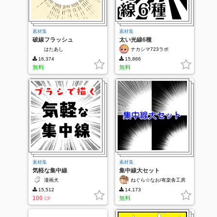
素材集
素材集
破線フラッシュ
太い光線6種
はたあし
ナカシマ723ラボ
16,374
15,866
無料
無料
素材集
素材集
気軽な集中線
集中線大セット
漫画犬
ねぐら☆なお/有楽舎工房
15,512
14,173
100
無料
CP