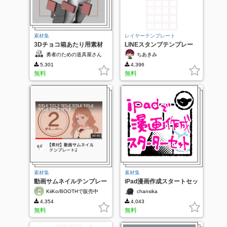
素材集
レイヤーテンプレート
3Dチョコ箱あたり用素材
LINEスタンプテンプレー
トmain,tab,40個入り
勇者のための道具屋さん
ちあきみ
5,301
4,396
無料
無料
素材集
素材集
動画サムネイルテンプレー
iPad漫画作成スタートセッ
トver2
ト
KiiKo/BOOTHで販売中
chansika
4,354
4,043
無料
無料