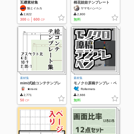
瓦礫素材集
棉花娃娃テンプレート
鯨とイルカ
ヤマモハンペン
2,822
2,800
300
600
無料
G
CP
素材集
素材集
mimi式絵コンテテンプレ
モノクロ原稿テンプレ・ペ
ート集
ン
★mi-mi
Rollermets
2,771
2,666
50
無料
CP