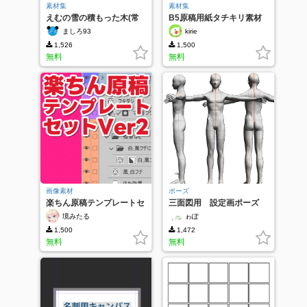
素材集
素材集
えむの雪の積もった木(常
B5原稿用紙タチキリ素材
緑樹）
ましろ93
kirie
1,526
1,500
無料
無料
画像素材
ポーズ
楽ちん原稿テンプレートセ
三面図用 設定画ポーズ
ットVer2
境みたる
ゎぽ
1,500
1,472
無料
無料