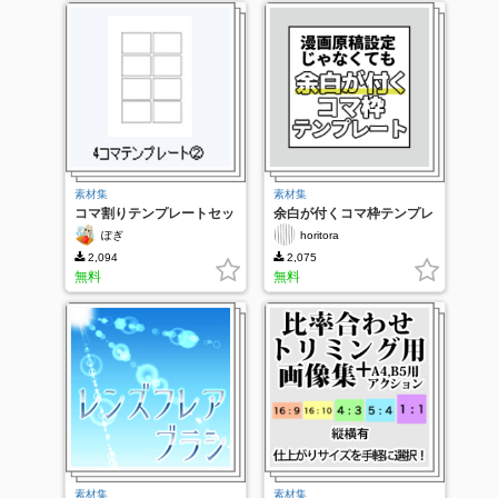
素材集
素材集
コマ割りテンプレートセッ
余白が付くコマ枠テンプレ
ト
ート
ぽぎ
horitora
2,094
2,075
無料
無料
素材集
素材集