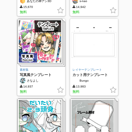
あなたの神アシ3D
s-nao
15,670
14,942
無料
無料
素材集
レイヤーテンプレート
写真風テンプレート
カット用テンプレート
さなよし
Bungo
14,937
13,983
無料
無料