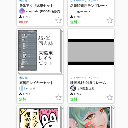
素材集
レイヤーテンプレート
身体アタリ比率セット
名刺印刷用テンプレート
acephale【BOOTHも販売
gymnurus
中】
1,789
1,785
80
無料
CP
素材集
レイヤーテンプレート
原稿用レイヤーセット
映画風16:9LBフレーム
m_and
甘味屋旨之助
1,767
1,742
無料
無料