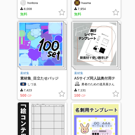
プレート
B5/600dpi
horitora
haama
8,008
7,954
無料
無料
素材集
素材集
素材集_目立たせバッジ
A5サイズ同人誌奥付用テ
100種
ンプレート-窓
しづゑ
勇者のための道具屋さん
7,423
7,131
500
100
CP
CP