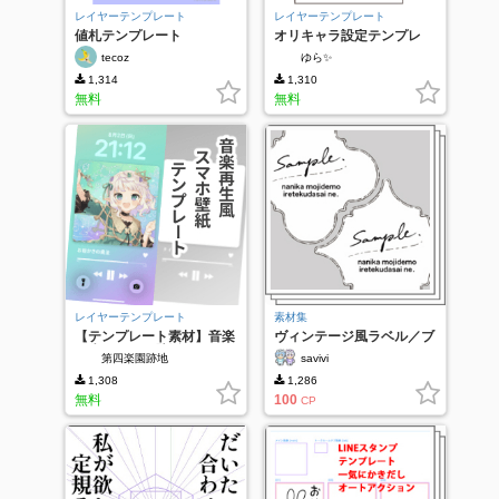
レイヤーテンプレート
レイヤーテンプレート
値札テンプレート
オリキャラ設定テンプレ
tecoz
ゆら✨
1,314
1,310
無料
無料
レイヤーテンプレート
素材集
【テンプレート素材】音楽
ヴィンテージ風ラベル／ブ
再生風スマホ壁紙
ラシセット
第四楽園跡地
savivi
1,308
1,286
無料
100
CP