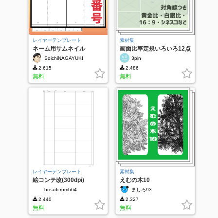
レイヤーテンプレート
素材集
ネーム用サムネイル
画面比率定規いろいろ12点
セット
SoichiNAGAYUKI
3pin
2,615
2,486
無料
無料
レイヤーテンプレート
素材集
絵コンテ改(300dpi)
えむの木10
breadcrumb64
ましろ93
2,440
2,327
無料
無料