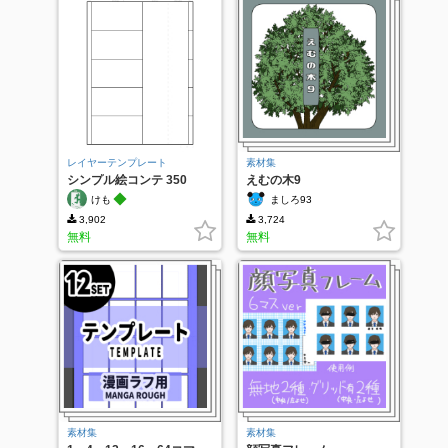
レイヤーテンプレート
素材集
シンプル絵コンテ 350
えむの木9
◆
けも
ましろ93
3,902
3,724
無料
無料
素材集
素材集