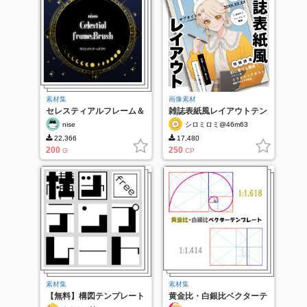
素材集
画像素材
セレスティアルフレーム＆
雑誌表紙風レイアウトテン
ブラシ
プレート
nise
シロミロミ@46m63
22,366
17,480
200
250
G
CP
素材集
素材集
【無料】構図テンプレート
黄金比・白銀比ベクターテ
全６種
ンプレート