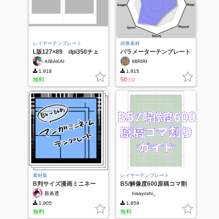
レイヤーテンプレート
画像素材
L版127×89 dpi350チェ
パラメーターテンプレート
キサイズネットプリント
AIBAKAI
MIRIRI
1,918
1,915
無料
50
CP
素材集
レイヤーテンプレート
B判サイズ漫画ミニネー
B5/解像度600原稿コマ割
ム 画像テンプレート
りガイド
新条透
hisayoshi_
1,905
1,859
無料
無料