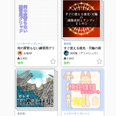
レイヤーテンプレート
素材集
何の変哲もない練習用グリ
すぐ使える後光・天輪の画
ッド
像素材とテンプレまとめ①
お塩08
項目集（アツメ/シュウ）
2,851
2,823
無料
無料
素材集
レイヤーテンプレート