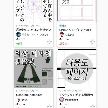
レイヤーテンプレート
素材集
私が欲しいだけの定規テン
LINEスタンプをまとめて
プレート
描けて一気に出力できる！
項目集（アツメ/シュウ）
ちあきみ
テンプレ＆アクションのセ
ット
1,252
1,246
無料
100
CP
レイヤーテンプレート
レイヤーテンプレート
Costume_template
1ページから始まる漫画の
テンプレート(多目的)
생닭
Manduthbul
1,244
1,243