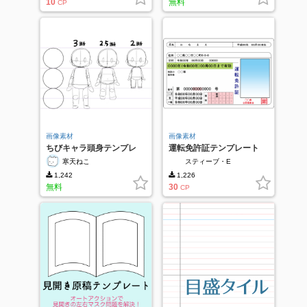
10
無料
CP
画像素材
画像素材
ちびキャラ頭身テンプレ
運転免許証テンプレート
寒天ねこ
スティーブ・E
1,242
1,226
無料
30
CP