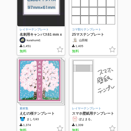
レイヤーテンプレート
コマ割りテンプレート
名刺用キャンバス61 mm x
25マステンプレート
97mm
kurahumi1
山田桜
1,451
1,405
無料
無料
素材集
レイヤーテンプレート
えむの桜テンプレート
スマホ壁紙用テンプレート
ましろ93
ぽよまる。
1,374
1,339
無料
無料