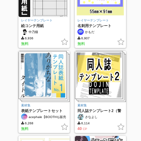
レイヤーテンプレート
レイヤーテンプレート
絵コンテ用紙
名刺用テンプレート
中乃猫
かもだ
6,936
6,907
無料
無料
素材集
素材集
表紙テンプレートセット
同人誌テンプレート2（警
①【文字差し替え+グリッ
告用）
acephale【BOOTHも販売
さなよし
ドテンプレート+オートア
中】
クション】
6,268
6,114
無料
40
CP