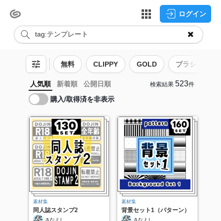
ログイン
無料
CLIPPY
GOLD
ブラシ
523
人気順
新着順
公開日順
検索結果
件
購入/取得済を非表示
素材集
素材集
同人誌スタンプ2
背景セット1（パターン）
さなよし
さなよし