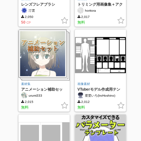
レンズフレアブラシ
トリミング用画像集＋アク
ション
汀雲
horitora
2,050
2,017
50
無料
CP
素材集
画像素材
アニメーション補助セッ
VTuberモデル作成用テン
ト ver．１
プレート(簡易版)
urumi333
星埜いろ(IroHoshino)
2,015
2,012
無料
無料