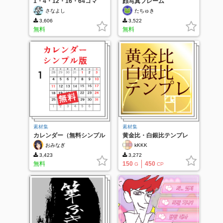
1・4・12・16・64コマ
顔写真フレーム
（漫画ラフ用）
さなよし
たちゅき
3,606
3,522
無料
無料
素材集
素材集
カレンダー（無料シンプル
黄金比・白銀比テンプレ
版）
おみなぎ
kKKK
3,423
3,272
無料
150
450
G
CP