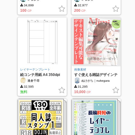
34,699
32,977
100
200
CP
CP
レイヤーテンプレート
画像素材
絵コンテ用紙 A4 350dpi
すぐ使える雑誌デザインテ
ンプレート｜テキスト編集
逢倉千尋
ぬけがら｜nukegara
可
32,595
31,295
無料
10,000
CP