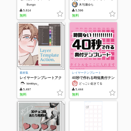
Bungo
木与瀬ゆら
5,614
5,596
無料
無料
素材集
レイヤーテンプレート
レイヤーテンプレートアク
40秒で作れる時短奥付テン
ションレイヤーテンプレー
プレート（トーン濃度早見
kimkkyu_
どっこい起きてる
トの指定
表）
5,497
5,444
無料
無料