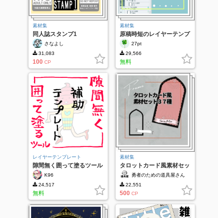
素材集
素材集
同人誌スタンプ1
原稿時短のレイヤーテンプ
レ
さなよし
27pt
31,083
29,566
100
無料
CP
レイヤーテンプレート
素材集
隙間無く囲って塗るツール
タロットカード風素材セッ
補助テンプレート
ト
K96
勇者のための道具屋さん
24,517
22,551
無料
500
CP