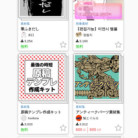
素材集
画像素材
筆ふきだし
【편집가능】미연시 템플
릿(ギャルゲー)♡♥
水口
깡람지
3,254
3,160
無料
無料
素材集
素材集
原稿テンプレ作成キット
アンティークパーツ素材集
horitora
鯨とイルカ
3,033
3,012
無料
600
600
G
CP