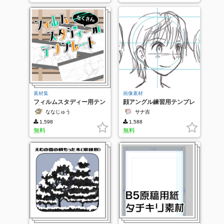
素材集
画像素材
フィルムスタディー用テン
顔アングル練習用テンプレ
プレート
ート
ななじゅう
サナ吉
1,598
1,588
無料
無料