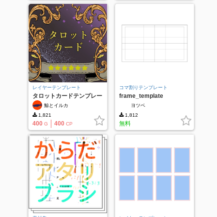
レイヤーテンプレート
コマ割りテンプレート
タロットカードテンプレー
frame_template
ト
鯨とイルカ
ヨツベ
1,821
1,812
400
400
無料
G
CP