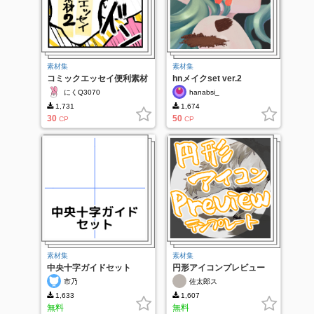
素材集
素材集
コミックエッセイ便利素材
hnメイクset ver.2
集2
にくQ3070
hanabsi_
1,731
1,674
30
50
CP
CP
素材集
素材集
中央十字ガイドセット
円形アイコンプレビュー
市乃
佐太郎ス
1,633
1,607
無料
無料