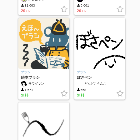
31,003
5,001
20
20
CP
CP
ブラシ
ブラシ
絵本ブラシ
ぼさペン
サワダマン
どんどこうんこ
1,671
658
無料
無料