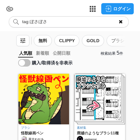
ログイン
無料
CLIPPY
GOLD
ブラシ
5
人気順
新着順
公開日順
検索結果
件
購入/取得済を非表示
ブラシ
素材集
怪獣線画ペン
廃墟のようなブラシ11種
茶古ねぢを
yamanai