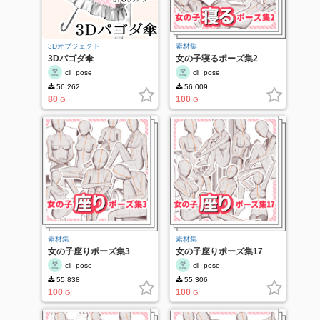
3Dオブジェクト
素材集
3Dパゴダ傘
女の子寝るポーズ集2
cli_pose
cli_pose
56,262
56,009
80
100
G
G
素材集
素材集
女の子座りポーズ集3
女の子座りポーズ集17
cli_pose
cli_pose
55,838
55,306
100
100
G
G