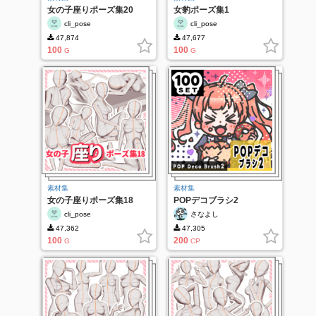
女の子座りポーズ集20
女豹ポーズ集1
cli_pose
cli_pose
47,874
47,677
100
100
G
G
素材集
素材集
女の子座りポーズ集18
POPデコブラシ2
cli_pose
さなよし
47,362
47,305
100
200
G
CP