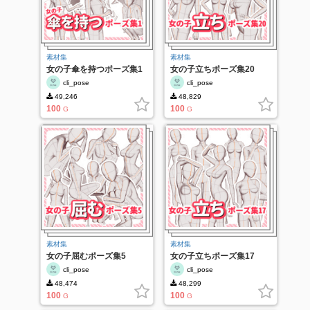
素材集
素材集
女の子傘を持つポーズ集1
女の子立ちポーズ集20
cli_pose
cli_pose
49,246
48,829
100
100
G
G
素材集
素材集
女の子屈むポーズ集5
女の子立ちポーズ集17
cli_pose
cli_pose
48,474
48,299
100
100
G
G