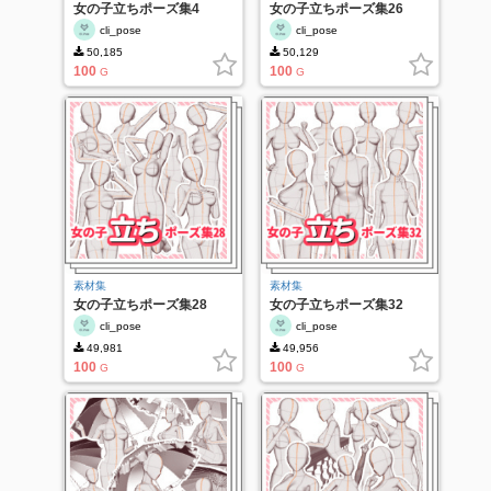
女の子立ちポーズ集4
女の子立ちポーズ集26
cli_pose
cli_pose
50,185
50,129
100
100
G
G
素材集
素材集
女の子立ちポーズ集28
女の子立ちポーズ集32
cli_pose
cli_pose
49,981
49,956
100
100
G
G