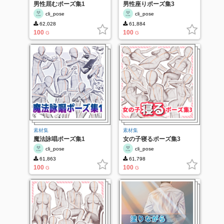
男性屈むポーズ集1
男性座りポーズ集3
cli_pose
cli_pose
62,028
61,884
100
100
G
G
素材集
素材集
魔法詠唱ポーズ集1
女の子寝るポーズ集3
cli_pose
cli_pose
61,863
61,798
100
100
G
G