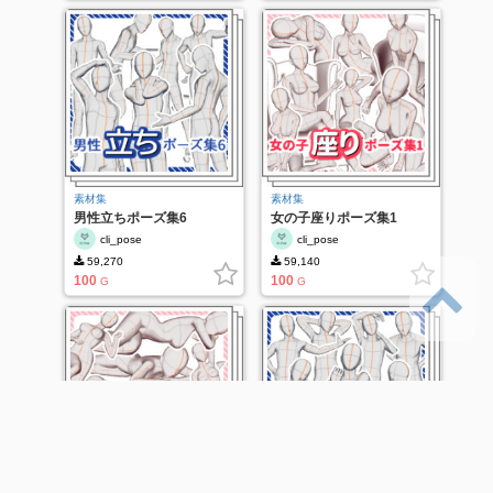
素材集
素材集
男性立ちポーズ集6
女の子座りポーズ集1
cli_pose
cli_pose
59,270
59,140
100
100
G
G