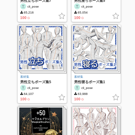
男性立ちポーズ集7
男性座りポーズ集5
cli_pose
cli_pose
65,216
65,054
100
100
G
G
素材集
素材集
男性立ちポーズ集5
男性寝るポーズ集1
cli_pose
cli_pose
64,107
63,988
100
100
G
G