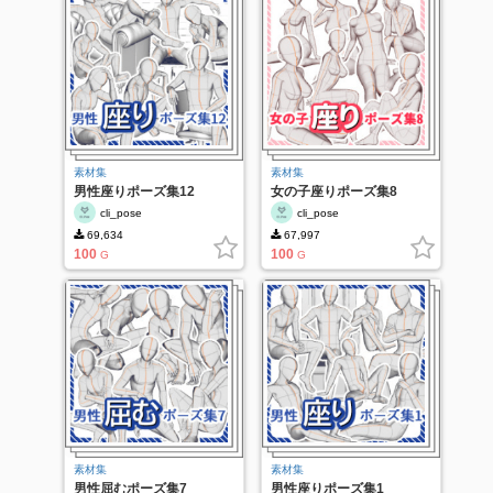
素材集
素材集
男性座りポーズ集12
女の子座りポーズ集8
cli_pose
cli_pose
69,634
67,997
100
100
G
G
素材集
素材集
男性屈むポーズ集7
男性座りポーズ集1