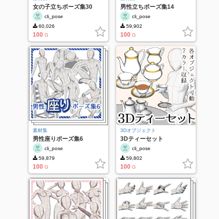
女の子立ちポーズ集30
男性立ちポーズ集14
cli_pose
cli_pose
60,026
59,902
100
100
G
G
素材集
3Dオブジェクト
男性座りポーズ集6
3Dティーセット
cli_pose
cli_pose
59,879
59,802
100
100
G
G