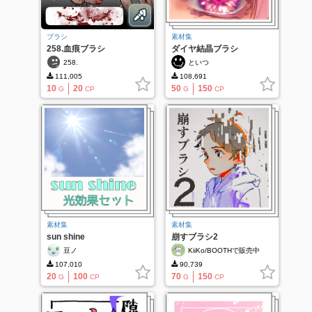
ブラシ
素材集
258.血痕ブラシ
ダイヤ結晶ブラシ
258.
といつ
111,005
108,691
10
20
50
150
G
CP
G
CP
素材集
素材集
sun shine
崩すブラシ2
豆ノ
KiiKo/BOOTHで販売中
107,010
90,739
20
100
70
150
G
CP
G
CP