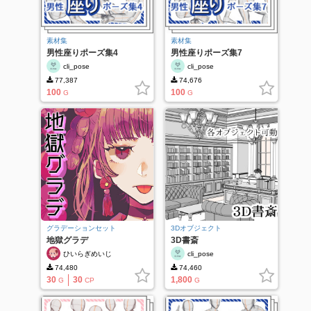
素材集
素材集
男性座りポーズ集4
男性座りポーズ集7
cli_pose
cli_pose
77,387
74,676
100
100
G
G
グラデーションセット
3Dオブジェクト
地獄グラデ
3D書斎
ひいらぎめいじ
cli_pose
74,480
74,460
30
30
1,800
G
CP
G