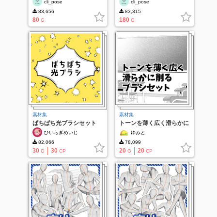
cli_pose
cli_pose
83,656
83,315
80
180
G
G
素材集
素材集
ぱちぱち光ブラシセット
トーンを薄く広く滑らかに
削るブラシセット
ひいらぎめいじ
ゆみと
82,066
78,099
30
30
20
20
G
CP
G
CP