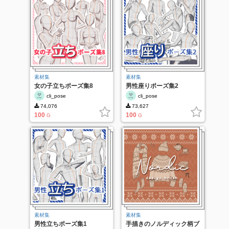
素材集
素材集
女の子立ちポーズ集8
男性座りポーズ集2
cli_pose
cli_pose
74,076
73,627
100
100
G
G
素材集
素材集
男性立ちポーズ集1
手描きのノルディック柄ブ