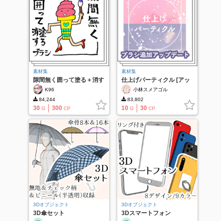
素材集
素材集
隙間無く囲って塗る＋消す
仕上げパーティクル [アッ
ブラシ
プデート]
K96
小林スメアゴル
84,244
83,802
30
300
10
30
G
CP
G
CP
3Dオブジェクト
3Dオブジェクト
3D傘セット
3Dスマートフォン