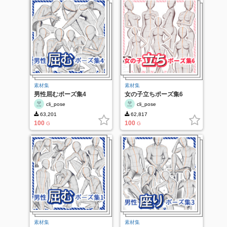
素材集
素材集
男性屈むポーズ集4
女の子立ちポーズ集6
cli_pose
cli_pose
63,201
62,817
100
100
G
G
素材集
素材集