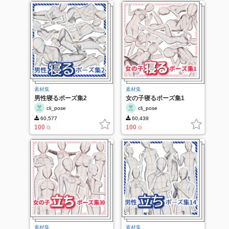
素材集
素材集
男性寝るポーズ集2
女の子寝るポーズ集1
cli_pose
cli_pose
60,577
60,439
100
100
G
G
素材集
素材集