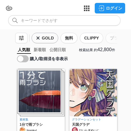
ログイン
GOLD
無料
CLIPPY
ブラシ
42,800
人気順
新着順
公開日順
検索結果
約
件
購入/取得済を非表示
素材集
グラデーションセット
1分で雨ブラシ
天国グラデ
|toroku|
ひいらぎめいじ