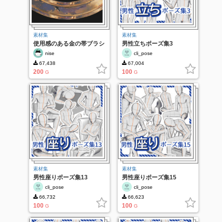
素材集
素材集
使用感のある金の帯ブラシ
男性立ちポーズ集3
nise
cli_pose
67,438
67,004
200
100
G
G
素材集
素材集
男性座りポーズ集13
男性座りポーズ集15
cli_pose
cli_pose
66,732
66,623
100
100
G
G