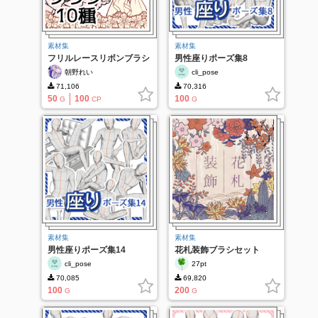
素材集
素材集
フリルレースリボンブラシ
男性座りポーズ集8
10種
朝野れい
cli_pose
71,106
70,316
50
100
100
G
CP
G
素材集
素材集
男性座りポーズ集14
花札装飾ブラシセット
cli_pose
27pt
70,085
69,820
100
200
G
G