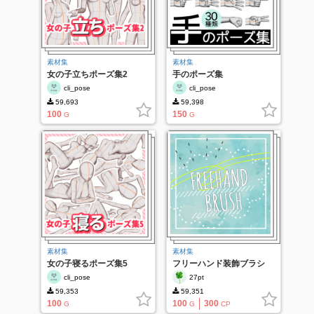
素材集
素材集
女の子立ちポーズ集2
手のポーズ集
cli_pose
cli_pose
59,693
59,398
100
150
G
G
素材集
素材集
女の子寝るポーズ集5
フリーハンド装飾ブラシ
cli_pose
27pt
59,353
59,351
100
100
300
G
G
CP