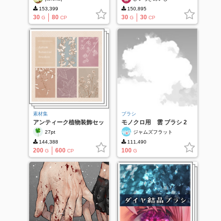
153,399
150,895
30
80
30
30
G
CP
G
CP
素材集
ブラシ
アンティーク植物装飾セッ
モノクロ用 雲 ブラシ 2
ト
27pt
ジャムズフラット
144,388
111,490
200
600
100
G
CP
G