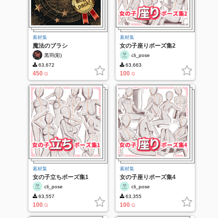
素材集
素材集
魔法のブラシ
女の子座りポーズ集2
黒羽(彩)
cli_pose
63,672
63,663
450
100
G
G
素材集
素材集
女の子立ちポーズ集1
女の子座りポーズ集4
cli_pose
cli_pose
63,557
63,355
100
100
G
G