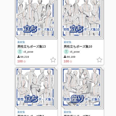
素材集
素材集
男性立ちポーズ集13
男性立ちポーズ集10
cli_pose
cli_pose
66,219
66,169
100
100
G
G
素材集
素材集