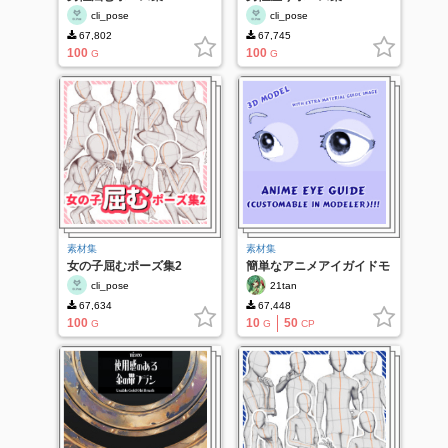
cli_pose
cli_pose
67,802
67,745
100
100
G
G
素材集
素材集
女の子屈むポーズ集2
簡単なアニメアイガイドモ
デル!
cli_pose
21tan
67,634
67,448
100
10
50
G
G
CP