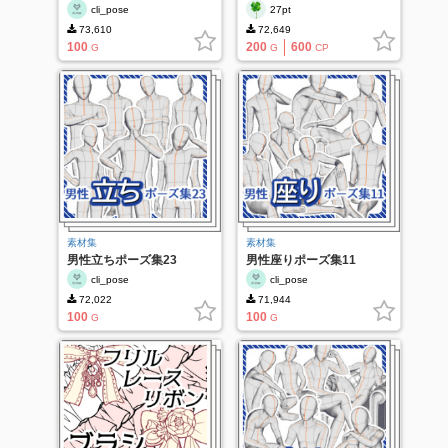
ラシ
cli_pose
27pt
73,610
72,649
100
200
600
G
G
CP
素材集
素材集
男性立ちポーズ集23
男性座りポーズ集11
cli_pose
cli_pose
72,022
71,944
100
100
G
G