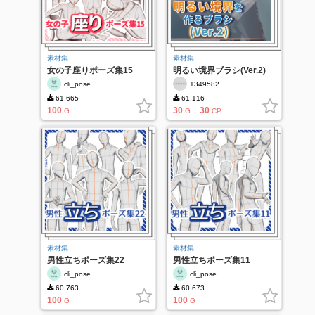
素材集
素材集
女の子座りポーズ集15
明るい境界ブラシ(Ver.2)
cli_pose
1349582
61,665
61,116
100
30
30
G
G
CP
素材集
素材集
男性立ちポーズ集22
男性立ちポーズ集11
cli_pose
cli_pose
60,763
60,673
100
100
G
G