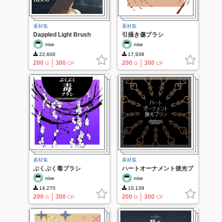
素材集
素材集
Dappled Light Brush
引掻き傷ブラシ
nise
nise
22,600
17,938
200
300
200
300
G
CP
G
CP
素材集
素材集
ぶくぶく毒ブラシ
ハートオーナメント後光ブ
ラシ
nise
nise
14,270
10,139
200
300
200
300
G
CP
G
CP