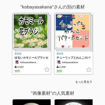
"kobayasakana"さんの別の素材
素材集
素材集
ゆるいカモミールブラシセ
チューリップとわんこのパ
ット
ターンセット
kobayasakana
kobayasakana
3,932
2,308
無料
無料
もっと見る
"画像素材"の人気素材