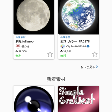
画像素材
画像素材
満月/full moon
地球_カラー_PA0178
◆
雀の槍
ClipStudioOfficial
59,568
31,346
無料
無料
もっと見る
新着素材