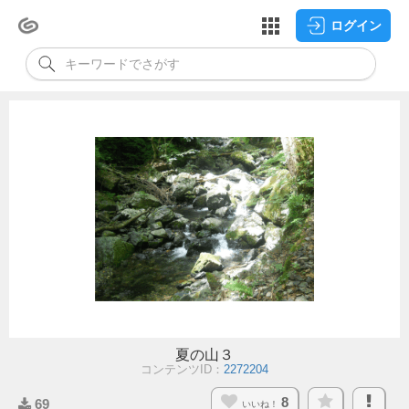
ログイン
夏の山３
コンテンツID：
2272204
8
69
いいね！