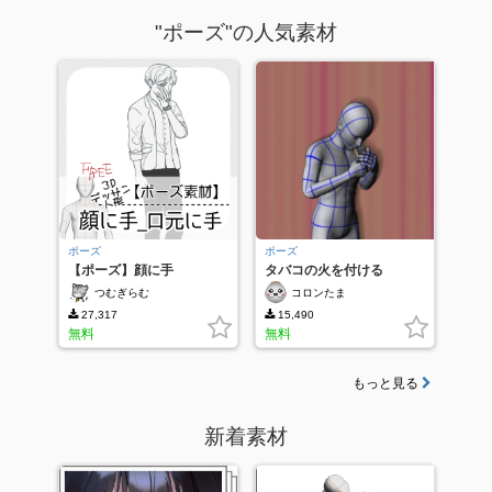
"ポーズ"の人気素材
ポーズ
ポーズ
【ポーズ】顔に手
タバコの火を付ける
つむぎらむ
コロンたま
27,317
15,490
無料
無料
もっと見る
新着素材