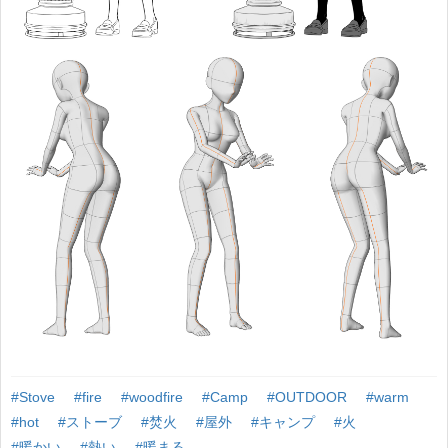
#Stove
#fire
#woodfire
#Camp
#OUTDOOR
#warm
#hot
#ストーブ
#焚火
#屋外
#キャンプ
#火
#暖かい
#熱い
#暖まる