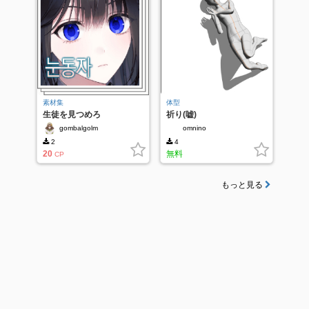
素材集
体型
生徒を見つめろ
祈り(嘘)
gombalgolm
omnino
2
4
20
無料
CP
もっと見る