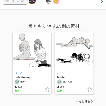
14
いいね！
"燠ともり"さんの別の素材
ポーズ
ポーズ
unbuttoning
fainted
燠ともり
燠ともり
372
354
無料
無料
もっと見る