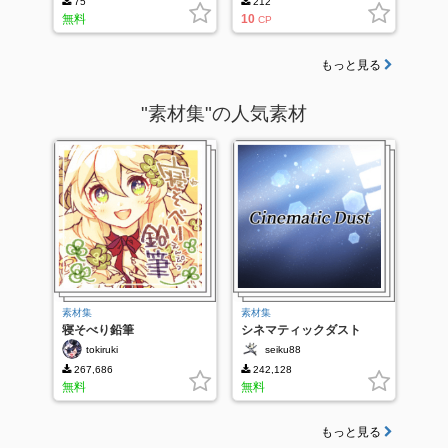
75
212
無料
10
CP
もっと見る
"素材集"の人気素材
素材集
素材集
寝そべり鉛筆
シネマティックダスト
tokiruki
seiku88
267,686
242,128
無料
無料
もっと見る