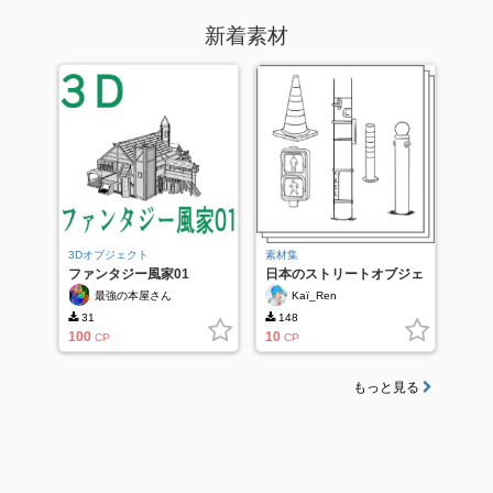
新着素材
3Dオブジェクト
素材集
ファンタジー風家01
日本のストリートオブジェ
クト V01 |ベクトル
最強の本屋さん
Kaï_Ren
31
148
100
10
CP
CP
もっと見る