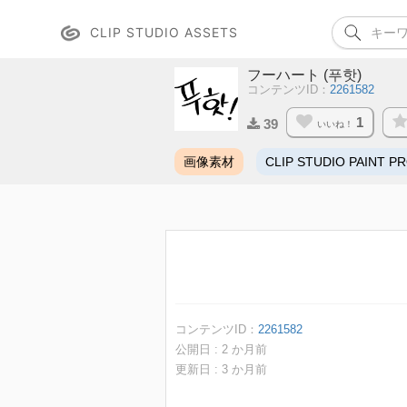
CLIP STUDIO ASSETS
フーハート (푸핫)
コンテンツID：
2261582
1
39
いいね！
画像素材
CLIP STUDIO PAINT P
コンテンツID：
2261582
公開日 :
2
か月前
更新日 :
3
か月前