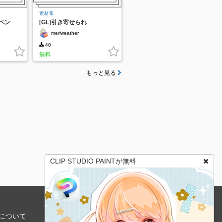
素材集
ペン
[GL]引き寄せられ
meriweather
40
無料
もっと見る
CLIP STUDIO PAINTが無料
について