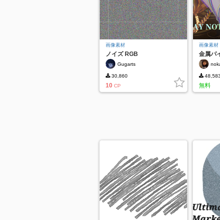
画像素材
画像素材
ノイズ RGB
金属パ
Gugarts
nok
30,860
48,58
10
無料
CP