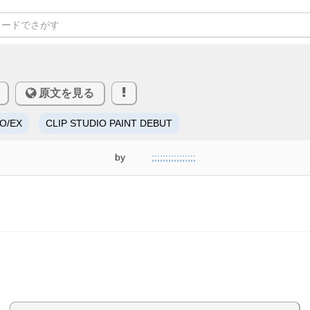
原文を見る
RO/EX
CLIP STUDIO PAINT DEBUT
by
;;;;;;;;;;;;;;;;