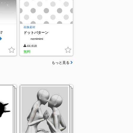
画像素材
57
ドットパターン
◆
nemimimi
44,618
無料
もっと見る