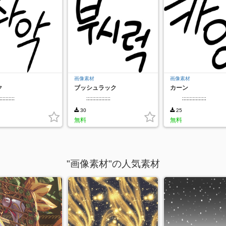
画像素材
画像素材
ク
ブッシュラック
カーン
;;;;;;;;;;
;;;;;;;;;;;;;;;;
;;;;;;;;;;;;;;;;
30
25
無料
無料
"画像素材"の人気素材