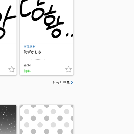
画像素材
恥ずかしさ
;;;;;;;;;;;;;;;;
34
無料
もっと見る