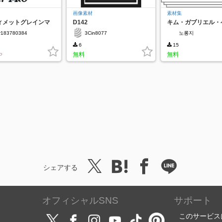
画像素材
素材集
ィメットグレインマ
D142
キム・ガブリエル・
RO✨
r183780384
3Cin8077
노롱지
6
15
無料
無料
P
シェアする
オフィシャルSNS
サポート
このサービス