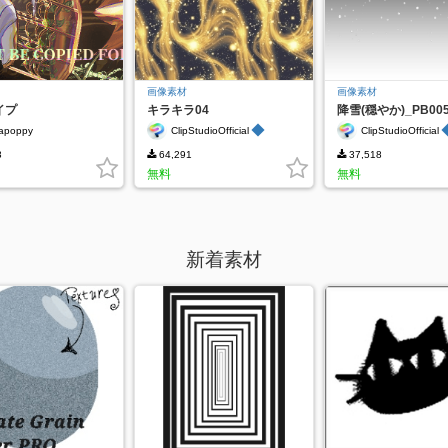
画像素材
画像素材
イプ
キラキラ04
降雪(穏やか)_PB00
◆
apoppy
ClipStudioOfficial
ClipStudioOfficial
3
64,291
37,518
無料
無料
新着素材