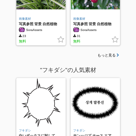
画像素材
画像素材
写真参照 背景 自然植物
写真参照 背景 自然植物
SoraAssets
SoraAssets
23
31
無料
無料
もっと見る
"フキダシ"の人気素材
フキダシ
フキダシ
白いボックスに対して
サンッジズ ホース エア