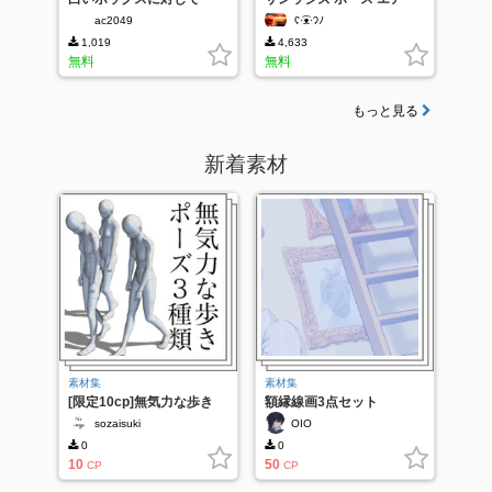
ac2049
ʕ·͡ᴥ·ʔﾉ
1,019
4,633
無料
無料
もっと見る
新着素材
素材集
素材集
[限定10cp]無気力な歩き
額縁線画3点セット
sozaisuki
OIO⠀
0
0
10
50
CP
CP