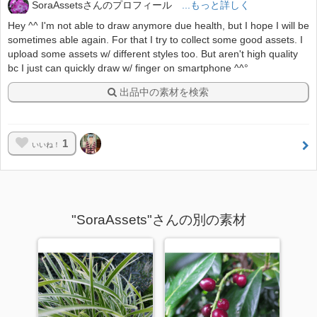
SoraAssetsさんのプロフィール
...もっと詳しく
Hey ^^ I'm not able to draw anymore due health, but I hope I will be
sometimes able again. For that I try to collect some good assets. I
upload some assets w/ different styles too. But aren't high quality
bc I just can quickly draw w/ finger on smartphone ^^°
出品中の素材を検索
1
いいね！
"SoraAssets"さんの別の素材