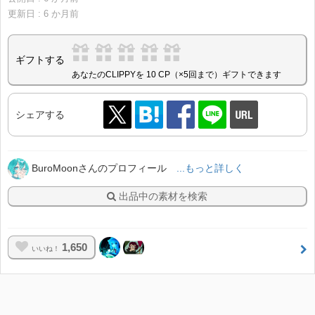
更新日 :
6
か月前
ギフトする
あなたのCLIPPYを 10 CP（×5回まで）ギフトできます
シェアする
BuroMoonさんのプロフィール
...もっと詳しく
出品中の素材を検索
1,650
いいね！