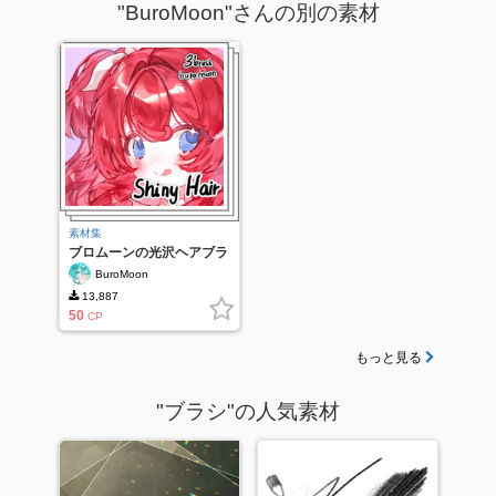
"BuroMoon"さんの別の素材
素材集
ブロムーンの光沢ヘアブラ
シセット
BuroMoon
13,887
50
CP
もっと見る
"ブラシ"の人気素材