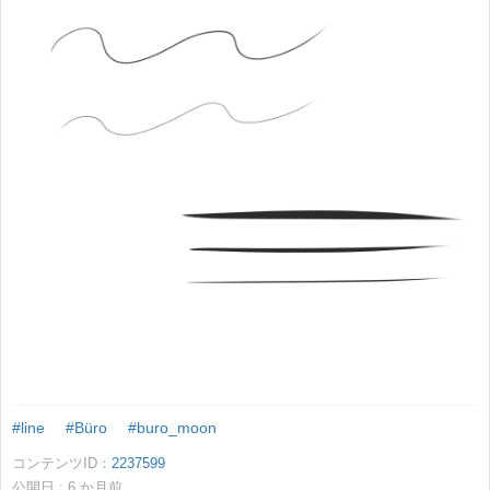
#line
#Büro
#buro_moon
コンテンツID：
2237599
公開日 :
6
か月前