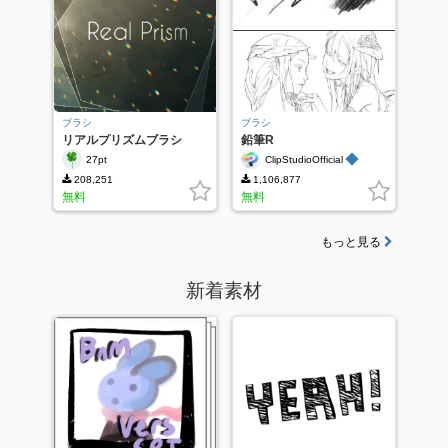
ブラシ
ブラシ
リアルプリズムブラシ
鉛筆R
◆
27pt
ClipStudioOfficial
208,251
1,106,877
無料
無料
もっと見る
新着素材