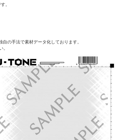
)です。
独自の手法で素材データ化しております。
い。