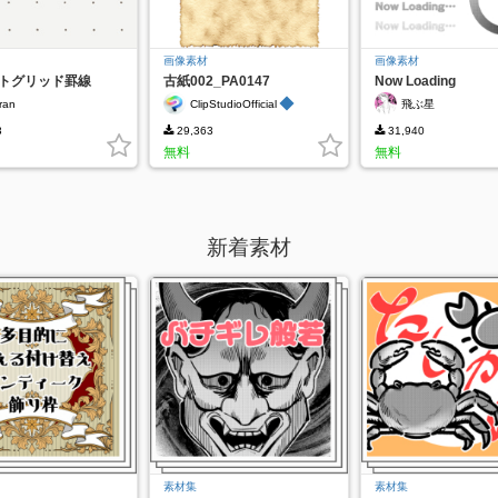
画像素材
画像素材
ットグリッド罫線
古紙002_PA0147
Now Loading
◆
ran
ClipStudioOfficial
飛ぶ星
3
29,363
31,940
無料
無料
新着素材
素材集
素材集