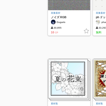
画像素材
画像素材
ノイズ RGB
ph ド
Gugarts
pha
30,855
33,29
10
無料
CP
素材集
素材集