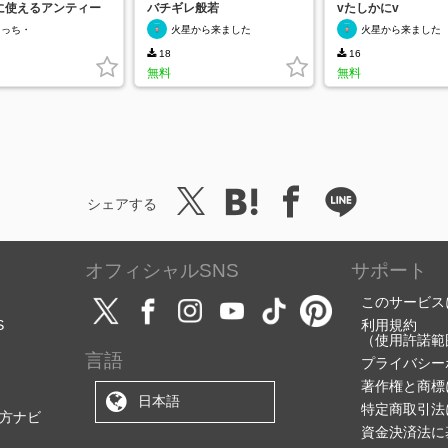
に使えるアンティー
バチギレ般若
vたしかにv
り枠
きっち・
火星から来ました
火星から来ました
18
16
無料
無料
シェアする
オフィシャルSNS
サポート
このサービス
S
利用規約
（使用許諾範
言語
プライバシー
著作権と商標
日本語
特定商取引法
方ナビ
資金決済法に