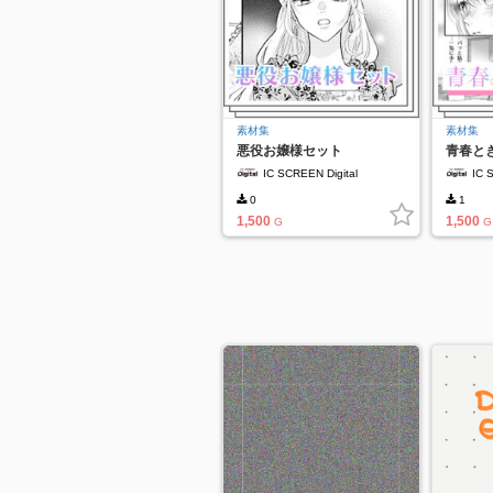
素材集
素材集
悪役お嬢様セット
青春と
IC SCREEN Digital
IC 
0
1
1,500
1,500
G
G