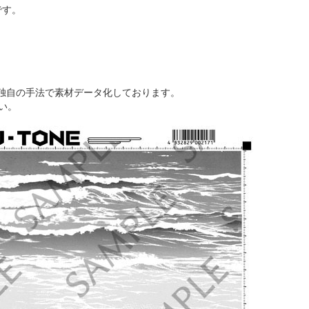
)です。
独自の手法で素材データ化しております。
い。