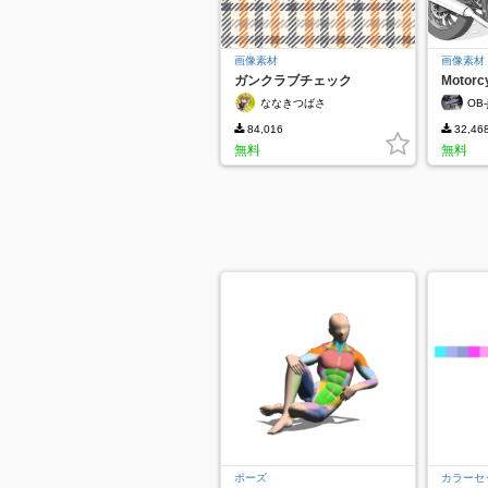
画像素材
画像素材
ガンクラブチェック
Motorcy
ななきつばさ
OB-
84,016
32,46
無料
無料
ポーズ
カラーセ