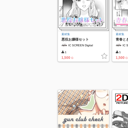
素材集
素材集
悪役お嬢様セット
青春と
IC SCREEN Digital
IC 
1
1
1,500
1,500
G
G