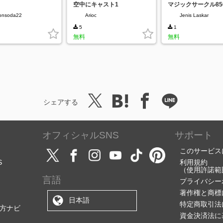
空中にキャスト1
マジックサークル85
onsoda22
Arioc
Jenis Laskar
5
1
無料
無料
シェアする
オフィシャルSNS
サポート
このサービス
S
利用規約
（使用許諾範
言語
プライバシー
著作権と商標
日本語
特定商取引法
方ナビ
資金決済法に