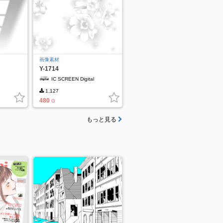
画像素材
Y-1714
IC SCREEN Digital
1,127
480
G
もっと見る