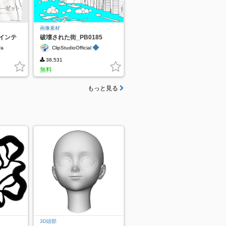
画像素材
インテ
破壊された街_PB0185
ト編集
◆
a
ClipStudioOfficial
38,531
無料
もっと見る
3D頭部