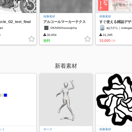
画像素材
画像素材
cle_G2_test_final
アルコールマーカーテクス
すぐ使える雑誌デザ
チャ
ンプレート｜テキス
jet
OKADA/hoooojicha
ぬけがら｜nukegar
可
8
30,654
31,295
無料
10,000
CP
新着素材
ット
ポーズ
画像素材