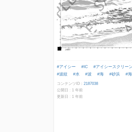
#アイシー
#IC
#アイシースクリー
#波紋
#水
#波
#海
#砂浜
#
コンテンツID：
2187038
公開日 :
1
年前
更新日 :
1
年前