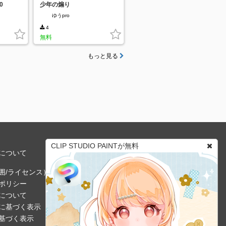
0
少年の煽り
ゆうpro
4
無料
もっと見る
CLIP STUDIO PAINTが無料
について
囲/ライセンス）
ポリシー
について
に基づく表示
基づく表示