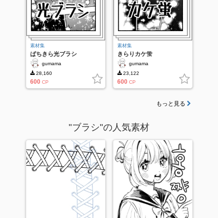
素材集
素材集
ぱちきら光ブラシ
きらりカケ蛍
gumama
gumama
28,160
23,122
600
600
CP
CP
もっと見る
"ブラシ"の人気素材