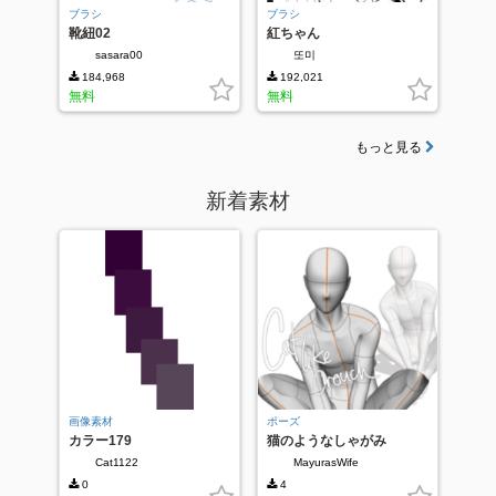
ブラシ
ブラシ
靴紐02
紅ちゃん
sasara00
또미
184,968
192,021
無料
無料
もっと見る
新着素材
画像素材
ポーズ
カラー179
猫のようなしゃがみ
Cat1122
MayurasWife
0
4