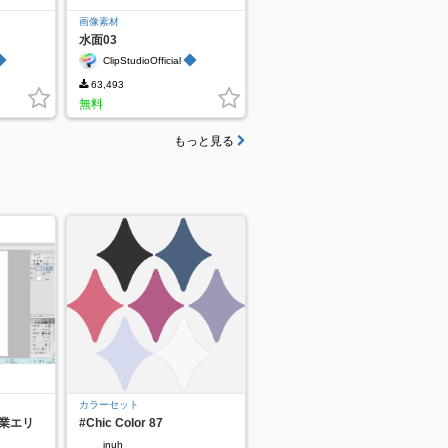
画像素材
水面03
◆
◆
ClipStudioOfficial
63,493
無料
もっと見る
カラーセット
作業エリ
#Chic Color 87
inuh