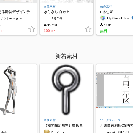
画像素材
画像素材
える雑誌デザインテ
きらきら 白カケ
山林_昼
ート｜テキスト編集
がら｜nukegara
ゆきのせ
ClipStudioOfficial
5
35,430
47,848
100
無料
CP
CP
新着素材
画像素材
ワークスペース
（期間限定無料）留め具
川川自家利用CSP
パーツ ネジ
ア
stials
にっとくん！
user498337381