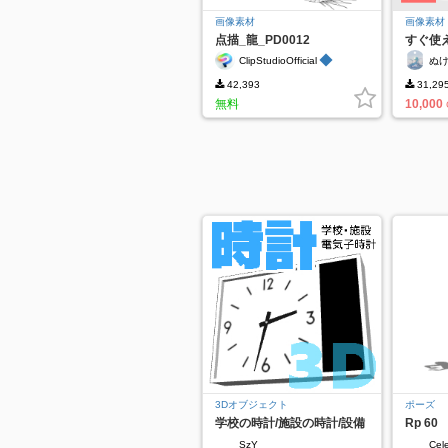
画像素材
画像素材
点描_龍_PD0012
すぐ使
ンプレ
◆
ClipStudioOfficial
ぬけ
可
42,393
31,29
無料
10,000
3Dオブジェクト
ポーズ
学校の時計/施設の時計/設備
Rp 60
時計/電気子時計/スピーカー
SzY
Cele