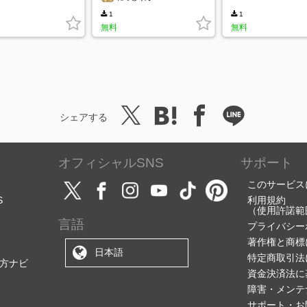
1
1
無料
無料
シェアする
オフィシャルSNS
サポート
このサービス
S
利用規約
（使用許諾範
言語
プライバシー
著作権と商標
日本語
特定商取引法
方ナビ
資金決済法に
障害・メンテ
サポート・お