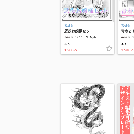
素材集
素材集
悪役お嬢様セット
青春と
IC SCREEN Digital
IC 
0
1
1,500
1,500
G
G