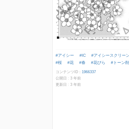
#アイシー
#IC
#アイシースクリー
#桜
#花
#春
#花びら
#トーン
コンテンツID：
1966337
公開日 :
3
年前
更新日 :
3
年前