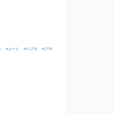
ス
#ユース
#Y-1776
#1776