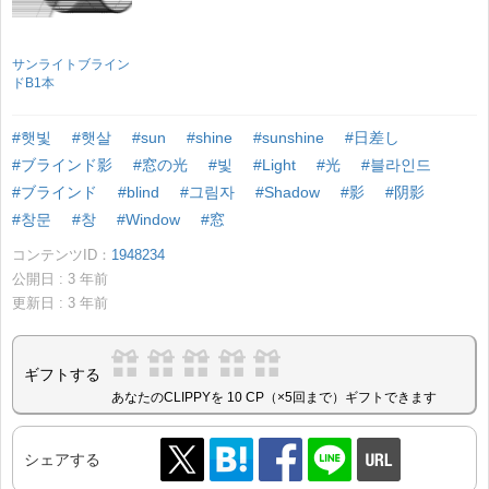
サンライトブライン
ドB1本
#햇빛
#햇살
#sun
#shine
#sunshine
#日差し
#ブラインド影
#窓の光
#빛
#Light
#光
#블라인드
#ブラインド
#blind
#그림자
#Shadow
#影
#阴影
#창문
#창
#Window
#窓
コンテンツID：
1948234
公開日 :
3
年前
更新日 :
3
年前
ギフトする
あなたのCLIPPYを 10 CP（×5回まで）ギフトできます
シェアする