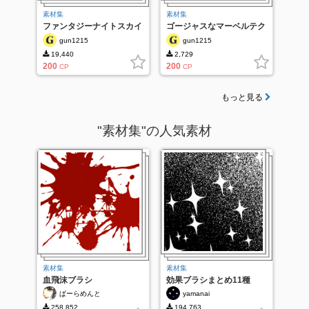
素材集
素材集
ファンタジーナイトスカイ
ゴージャスなマーベルテク
セット
スチャの48セット
gun1215
gun1215
19,440
2,729
200
200
CP
CP
もっと見る
"素材集"の人気素材
素材集
素材集
血飛沫ブラシ
効果ブラシまとめ11種
ぱーらめんと
yamanai
258,852
194,763