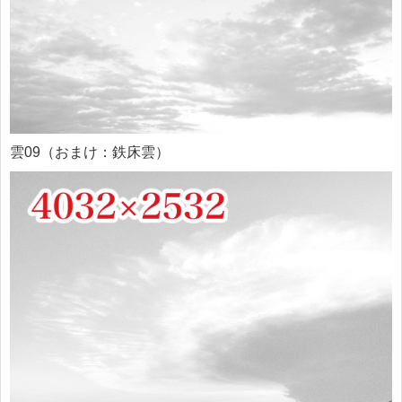
雲09（おまけ：鉄床雲）