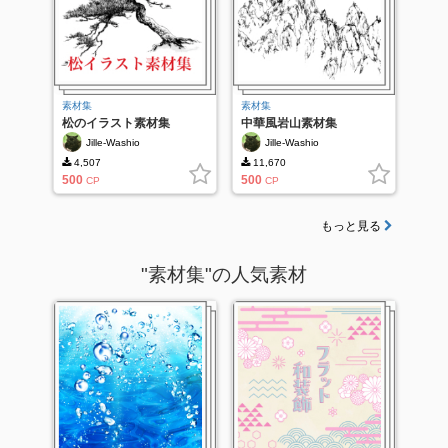
素材集
素材集
松のイラスト素材集
中華風岩山素材集
Jille-Washio
Jille-Washio
4,507
11,670
500
500
CP
CP
もっと見る
"素材集"の人気素材