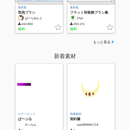
素材集
素材集
気泡ブラシ
フラット和装飾ブラシ集
ぱーらめんと
27pt
242,683
203,171
無料
無料
もっと見る
新着素材
カラーセット
画像素材
ぱーぷる
契約書
のっちん
user809691714