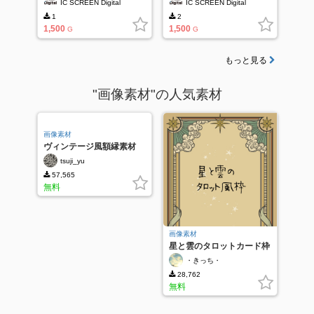
IC SCREEN Digital
IC SCREEN Digital
1
2
1,500
1,500
G
G
もっと見る
"画像素材"の人気素材
画像素材
ヴィンテージ風額縁素材
tsuji_yu
57,565
無料
画像素材
星と雲のタロットカード枠
・きっち・
28,762
無料