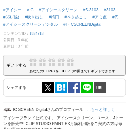
#アイシー
#IC
#アイシースクリーン
#S-3103
#3103
#65L(線)
#吹き出し
#楕円
#ベタ起こし
#アミ点
#円
#アイシースクリーンデジタル
#I・CSCREENDigital
コンテンツID：
1934718
公開日 :
3
年前
更新日 :
3
年前
ギフトする
あなたのCLIPPYを 10 CP（×5回まで）ギフトできます
シェアする
IC SCREEN Digitalさんのプロフィール
...もっと詳しく
アイシーブランド公式です。 アイシースクリーン、ユース、Jトー
ンを販売中! CLIP STUDIO PAINT EX月額利用版をご契約の方は毎