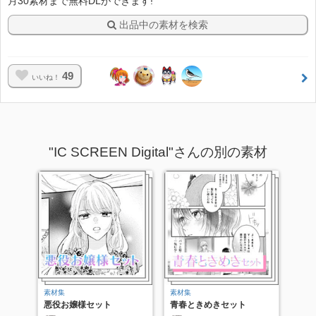
月30素材まで無料DLができます!
出品中の素材を検索
49
いいね！
"IC SCREEN Digital"さんの別の素材
素材集
素材集
悪役お嬢様セット
青春ときめきセット