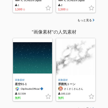
IC SCREEN Digital
IC SCREEN Digital
1
2
1,500
1,500
G
G
もっと見る
"画像素材"の人気素材
画像素材
画像素材
星空01-1
雰囲気トーン
◆
ClipStudioOfficial
さくさくさんさん
32,539
183,110
無料
無料