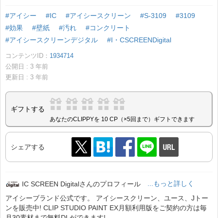
#アイシー
#IC
#アイシースクリーン
#S-3109
#3109
#効果
#壁紙
#汚れ
#コンクリート
#アイシースクリーンデジタル
#I・CSCREENDigital
コンテンツID：
1934714
公開日 :
3
年前
更新日 :
3
年前
ギフトする
あなたのCLIPPYを 10 CP（×5回まで）ギフトできます
シェアする
IC SCREEN Digitalさんのプロフィール
...もっと詳しく
アイシーブランド公式です。 アイシースクリーン、ユース、Jトー
ンを販売中! CLIP STUDIO PAINT EX月額利用版をご契約の方は毎
月30素材まで無料DLができます!