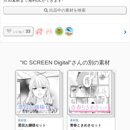
月30素材まで無料DLができます!
出品中の素材を検索
33
いいね！
"IC SCREEN Digital"さんの別の素材
素材集
素材集
悪役お嬢様セット
青春ときめきセット