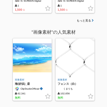
IC SCREEN Digital
IC SCREEN Digital
1
1
1,500
1,500
G
G
もっと見る
"画像素材"の人気素材
画像素材
画像素材
海(砂浜)_昼
フェンス（白）
◆
ClipStudioOfficial
くまりも
62,341
102,656
無料
無料