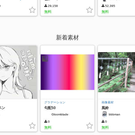
0
29,158
52,395
無料
無料
新着素材
グラデーション
画像素材
ペン
勾配50
風鈴
드
Gloomblade
bbbman
0
0
無料
無料