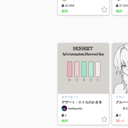
30,959
37,52
無料
無料
カラーセット
ブラシ
デザート - スイカのかき氷
グルー
kiwikipedia
본
2
2
無料
10
CP