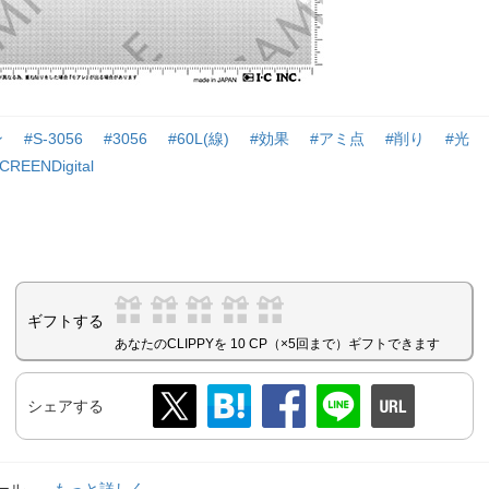
ン
#S-3056
#3056
#60L(線)
#効果
#アミ点
#削り
#光
CREENDigital
ギフトする
あなたのCLIPPYを 10 CP（×5回まで）ギフトできます
シェアする
ィール
...もっと詳しく