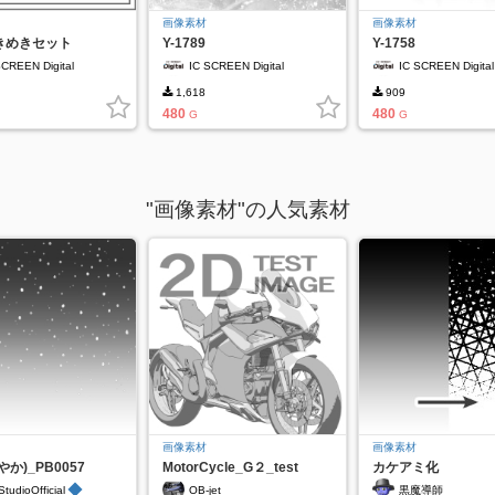
画像素材
画像素材
きめきセット
Y-1789
Y-1758
SCREEN Digital
IC SCREEN Digital
IC SCREEN Digital
1,618
909
480
480
G
G
"画像素材"の人気素材
画像素材
画像素材
か)_PB0057
MotorCycle_G２_test
カケアミ化
◆
StudioOfficial
OB-jet
黒魔導師