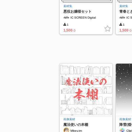
素材集
素材集
悪役お嬢様セット
青春と
IC SCREEN Digital
IC 
1
1
1,500
1,500
G
G
画像素材
画像素材
魔法使いの本棚
降雪(穏や
Mikey.tm
Clip