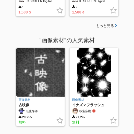
IC SCREEN Digital
IC SCREEN Digital
1
2
1,500
1,500
G
G
もっと見る
"画像素材"の人気素材
画像素材
画像素材
古映像
イナズマフラッシュ
◆
黒魔導師
秋空広樹
28,955
91,242
無料
無料