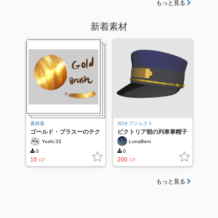
もっと見る
新着素材
素材集
3Dオブジェクト
ゴールド・ブラスーのテク
ビクトリア朝の列車掌帽子
スチャ
- カラー
Yushi.33
LunaBeni
0
0
10
200
CP
CP
もっと見る