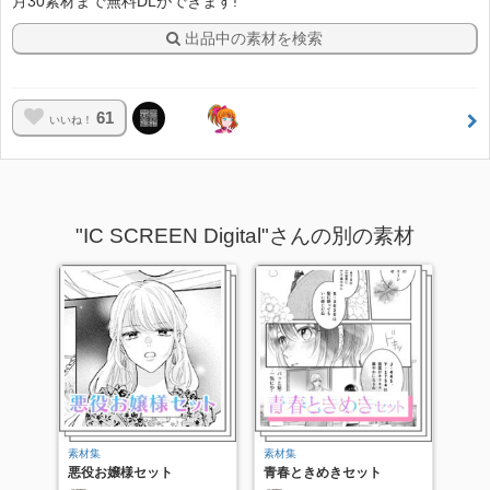
月30素材まで無料DLができます!
出品中の素材を検索
61
いいね！
"IC SCREEN Digital"さんの別の素材
素材集
素材集
悪役お嬢様セット
青春ときめきセット