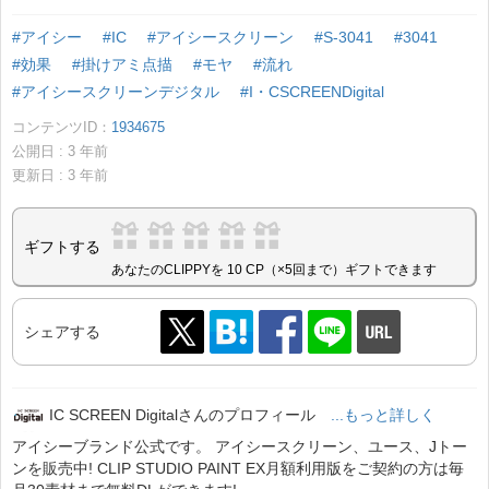
#アイシー
#IC
#アイシースクリーン
#S-3041
#3041
#効果
#掛けアミ点描
#モヤ
#流れ
#アイシースクリーンデジタル
#I・CSCREENDigital
コンテンツID：
1934675
公開日 :
3
年前
更新日 :
3
年前
ギフトする
あなたのCLIPPYを 10 CP（×5回まで）ギフトできます
シェアする
IC SCREEN Digitalさんのプロフィール
...もっと詳しく
アイシーブランド公式です。 アイシースクリーン、ユース、Jトー
ンを販売中! CLIP STUDIO PAINT EX月額利用版をご契約の方は毎