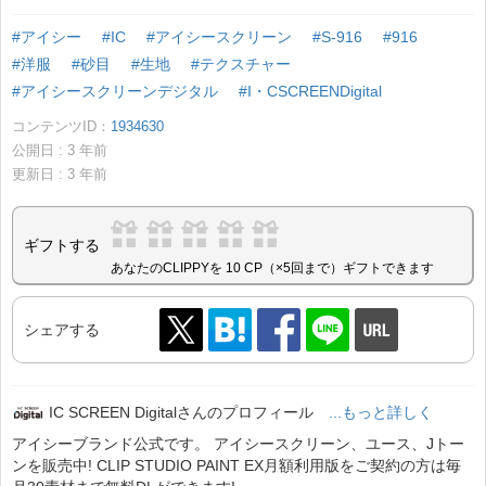
#アイシー
#IC
#アイシースクリーン
#S-916
#916
#洋服
#砂目
#生地
#テクスチャー
#アイシースクリーンデジタル
#I・CSCREENDigital
コンテンツID：
1934630
公開日 :
3
年前
更新日 :
3
年前
ギフトする
あなたのCLIPPYを 10 CP（×5回まで）ギフトできます
シェアする
IC SCREEN Digitalさんのプロフィール
...もっと詳しく
アイシーブランド公式です。 アイシースクリーン、ユース、Jトー
ンを販売中! CLIP STUDIO PAINT EX月額利用版をご契約の方は毎