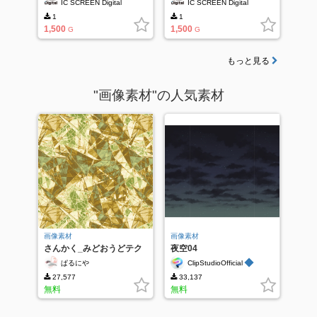
IC SCREEN Digital
IC SCREEN Digital
1
1
1,500
1,500
G
G
もっと見る
"画像素材"の人気素材
画像素材
画像素材
さんかく_みどおうどテク
夜空04
スチャ
◆
ぱるにや
ClipStudioOfficial
27,577
33,137
無料
無料