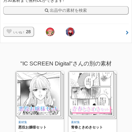
月30素材まで無料DLができます!
出品中の素材を検索
28
いいね！
"IC SCREEN Digital"さんの別の素材
素材集
素材集
悪役お嬢様セット
青春ときめきセット