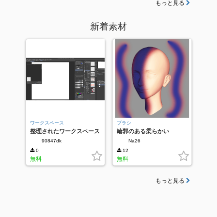
もっと見る
新着素材
ワークスペース
ブラシ
整理されたワークスペース
輪郭のある柔らかい
90847dk
Na26
0
12
無料
無料
もっと見る