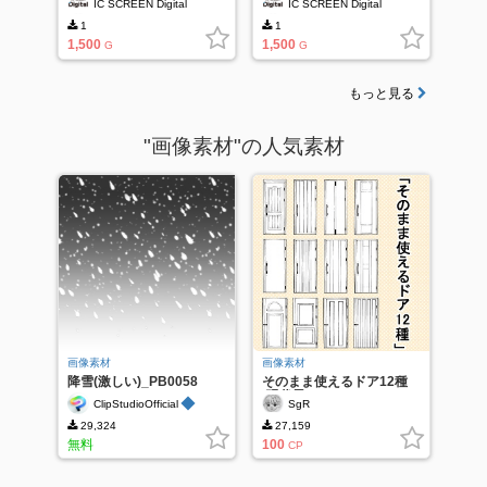
IC SCREEN Digital
IC SCREEN Digital
1
1
1,500
1,500
G
G
もっと見る
"画像素材"の人気素材
画像素材
画像素材
降雪(激しい)_PB0058
そのまま使えるドア12種
(現代風)
◆
ClipStudioOfficial
SgR
29,324
27,159
無料
100
CP