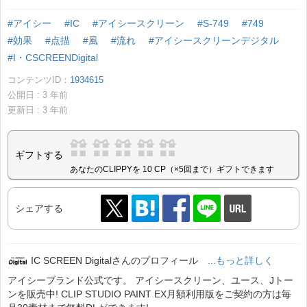
#アイシー
#IC
#アイシースクリーン
#S-749
#749
#効果
#点描
#風
#流れ
#アイシースクリーンデジタル
#I・CSCREENDigital
コンテンツID：
1934615
公開日 :
3
年前
更新日 :
3
年前
ギフトする
あなたのCLIPPYを 10 CP（×5回まで）ギフトできます
シェアする
IC SCREEN Digitalさんのプロフィール
...もっと詳しく
アイシーブランド公式です。 アイシースクリーン、ユース、Jトー
ンを販売中! CLIP STUDIO PAINT EX月額利用版をご契約の方は毎