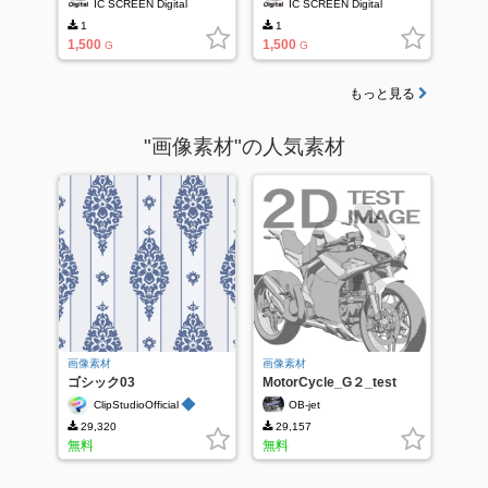
IC SCREEN Digital
IC SCREEN Digital
1
1
1,500
1,500
G
G
もっと見る
"画像素材"の人気素材
画像素材
画像素材
ゴシック03
MotorCycle_G２_test
◆
ClipStudioOfficial
OB-jet
29,320
29,157
無料
無料