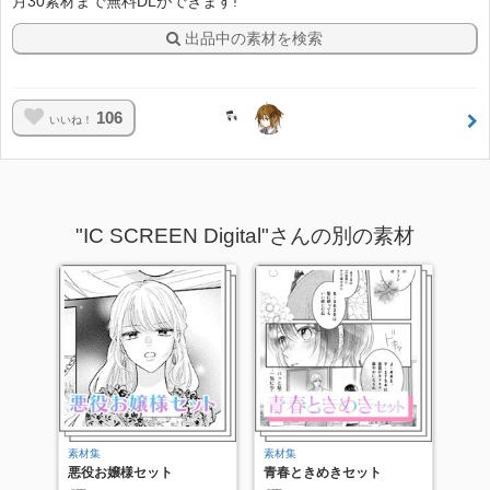
月30素材まで無料DLができます!
出品中の素材を検索
106
いいね！
"IC SCREEN Digital"さんの別の素材
素材集
素材集
悪役お嬢様セット
青春ときめきセット