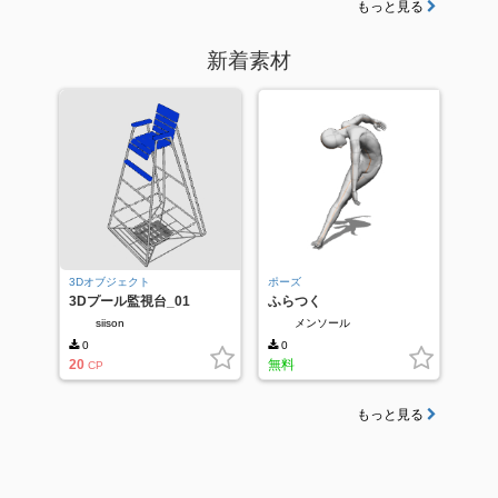
もっと見る
新着素材
3Dオブジェクト
ポーズ
3Dプール監視台_01
ふらつく
siison
メンソール
0
0
20
無料
CP
もっと見る