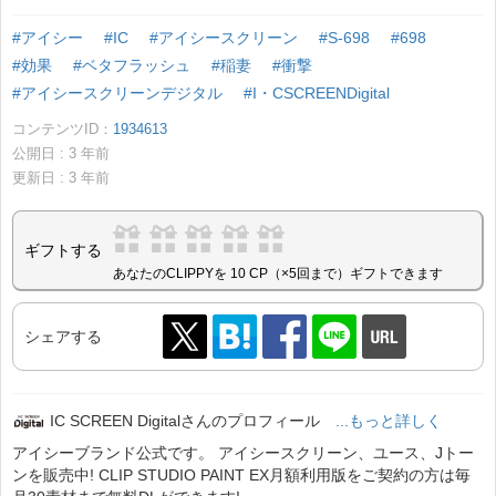
#アイシー
#IC
#アイシースクリーン
#S-698
#698
#効果
#ベタフラッシュ
#稲妻
#衝撃
#アイシースクリーンデジタル
#I・CSCREENDigital
コンテンツID：
1934613
公開日 :
3
年前
更新日 :
3
年前
ギフトする
あなたのCLIPPYを 10 CP（×5回まで）ギフトできます
シェアする
IC SCREEN Digitalさんのプロフィール
...もっと詳しく
アイシーブランド公式です。 アイシースクリーン、ユース、Jトー
ンを販売中! CLIP STUDIO PAINT EX月額利用版をご契約の方は毎