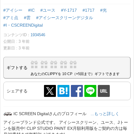
#アイシー
#IC
#ユース
#Y-1717
#1717
#光
#アミ点
#雲
#アイシースクリーンデジタル
#I・CSCREENDigital
コンテンツID：
1934546
公開日 :
3
年前
更新日 :
3
年前
ギフトする
あなたのCLIPPYを 10 CP（×5回まで）ギフトできます
シェアする
IC SCREEN Digitalさんのプロフィール
...もっと詳しく
アイシーブランド公式です。 アイシースクリーン、ユース、Jトー
ンを販売中! CLIP STUDIO PAINT EX月額利用版をご契約の方は毎