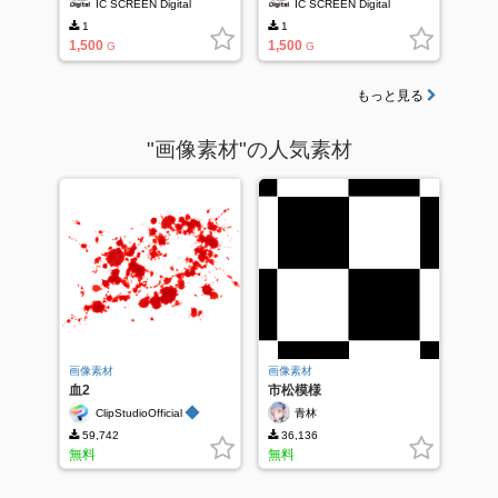
IC SCREEN Digital
IC SCREEN Digital
1
1
1,500
1,500
G
G
もっと見る
"画像素材"の人気素材
画像素材
画像素材
血2
市松模様
◆
ClipStudioOfficial
青林
59,742
36,136
無料
無料