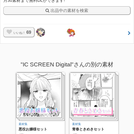
月30素材まで無料DLができます!
出品中の素材を検索
69
いいね！
"IC SCREEN Digital"さんの別の素材
素材集
素材集
悪役お嬢様セット
青春ときめきセット